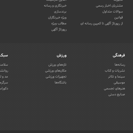
مشتریان اخبار رسمی
خبرنگاری و رسانه
سوالات متداول
برندسازی
قوانین
ویژه خبرنگاران
از رپورتاژ آگهی تا کمپین رسانه ای
مطالب ویژه
رپورتاژ آگهی
فرهنگی
ورزش
سبک 
رسانه‌ها
تازه‌های ورزش
سلامت 
نشریات و کتاب
مکان‌های ورزشی
روانشن
سینما و تئاتر
تجهیزات ورزشی
مد و ل
موسیقی
باشگاه‌ها
سرگرمی
هنرهای تجسمی
دکوراس
صنایع دستی