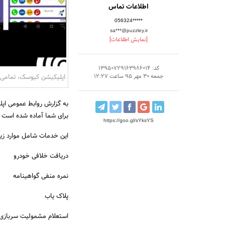
اطلاعات تماس
056324*****
sa***@puzzley.ir
[نمایش اطلاعات]
کد: 13950729163986014
اپلیکیشن کیوسک، تمامی
جمعه 30 مهر 95 ساعت 12:27
برای شما آماده شده است تا
https://goo.gl/sYksYS
این خدمات شامل موارد زی
دریافت خلافی خودرو
نمره منفی گواهینامه
پلاک یاب
استعلام مشمولیت سربازی