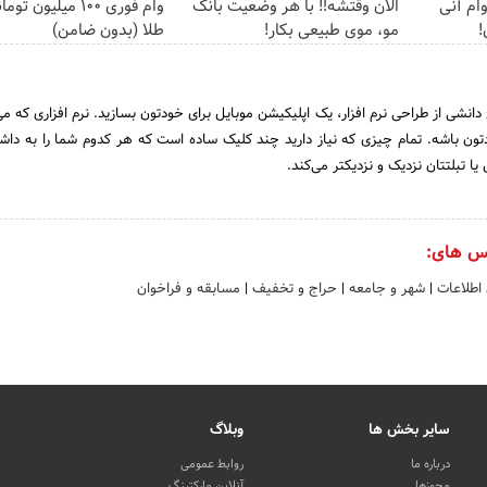
یلیون وام آنی
الان وقتشه‼️ با هر وضعیت بانک
وام فوری 100 میلیون
!
مو، موی طبیعی بکار!
طلا (بدون ضامن)
 دانشی از طراحی نرم افزار، یک اپلیکیشن موبایل برای خودتون بسازید. نرم افزاری که می
ون باشه. تمام چیزی که نیاز دارید چند کلیک ساده است که هر کدوم شما را به داش
ا تبلتتان نزدیک و نزدیکتر می‌کند.
س های:
 اطلاعات
|
شهر و جامعه
|
حراج و تخفیف
|
مسابقه و فراخوان
سایر بخش ها
وبلاگ
درباره ما
روابط عمومی
مجوزها
آنلاین مارکتینگ