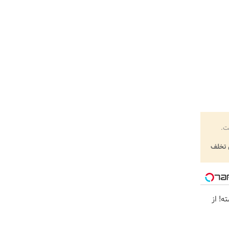
ت.
تخلف
ه! از