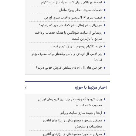
ایده های طلایی برای کسب درآمد از اینستاگرام
خدمات سایت انجام پروژه ماهان
قیمت سرور HP/بررسی و خرید سرور اچ پی
هر زبانی، هر زمانی، هر کجا، هر جور که راحتید!
رونمایی از سایت بلوباکس با هدف خدمات پرداخت
سریع با نازلترین قیمت
خرید تلگرام پرمیوم با ارزان ترین قیمت
چرا لامپ ال ای دی از لامپ رشته‌ای و کم مصرف بهتر
است؟
چرا پنل های ال ای دی سقفی فروش خوبی دارند؟
اخبار مرتبط با حوزه
پراپ تریدینگ چیست و چرا بین تریدرهای ایرانی
محبوب شده است؟
ارتقا و بهینه سازی سایت وبرانو
معرفی سنجور؛ مجموعه‌ای از ابزارهای آنلاین
محاسبات و سنجش
معرفی سنجور؛ مجموعه‌ای از ابزارهای آنلاین