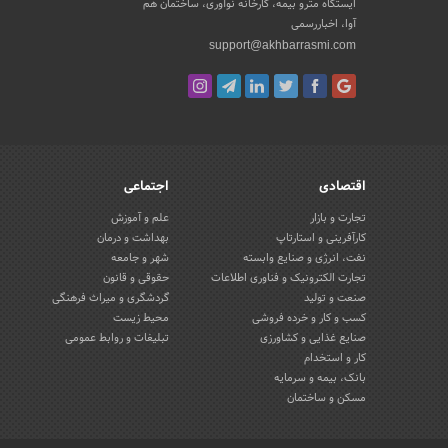
ایستگاه مترو بیمه، کارخانه نوآوری، ساختمان هم
آوا، اخباررسمی
support@akhbarrasmi.com
اقتصادی
اجتماعی
تجارت و بازار
علم و آموزش
کارآفرینی و استارتاپ
بهداشت و درمان
نفت، انرژی و صنایع وابسته
شهر و جامعه
تجارت الکترونیک و فناوری اطلاعات
حقوقی و قانون
صنعت و تولید
گردشگری و میراث فرهنگی
کسب و کار و خرده فروشی
محیط زیست
صنایع غذایی و کشاورزی
تبلیغات و روابط عمومی
کار و استخدام
بانک، بیمه و سرمایه
مسکن و ساختمان