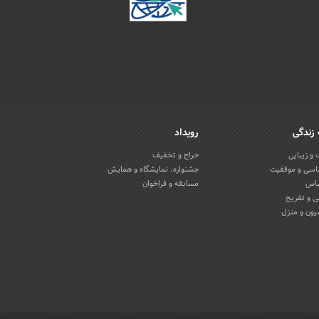
زندگی
رویداد
و زیبایی
حراج و تخفیف
اسی و موفقیت
جشنواره، نمایشگاه و همایش
باس
مسابقه و فراخوان
 و تفریح
یون و منزل