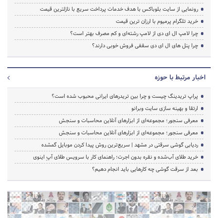
رونمایی از سایت بلوباکس با هدف خدمات پرداخت سریع با نازلترین قیمت
خرید تلگرام پرمیوم با ارزان ترین قیمت
چرا لامپ ال ای دی از لامپ رشته‌ای و کم مصرف بهتر است؟
چرا پنل های ال ای دی سقفی فروش خوبی دارند؟
اخبار مرتبط با حوزه
پراپ تریدینگ چیست و چرا بین تریدرهای ایرانی محبوب شده است؟
ارتقا و بهینه سازی سایت وبرانو
معرفی سنجور؛ مجموعه‌ای از ابزارهای آنلاین محاسبات و سنجش
معرفی سنجور؛ مجموعه‌ای از ابزارهای آنلاین محاسبات و سنجش
ردیابی گوشی سرقتی در مشهد | سریع‌ترین روش پیدا کردن موبایل گمشده
خرید طلای آب‌شده و نقره بدون اجرت؛ راهنمای کار با سرویس طلای آپِ اینوی
بعد از سرقت گوشی چه کارهایی باید انجام دهیم؟