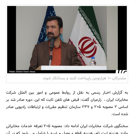
بانک، بیمه و سرمایه
مسکن و ساختمان
مشترکان 10 هزارتومن راپرداخت کنند و بستانکار شوند
به گزارش اخبار رسمی به نقل از روابط عمومی و امور بین الملل شرکت
مخابرات ایران ، زارعیان گفت: قبض های تلفن ثابت که این. دوره صادر شد بر
اساس 2 مصوبه 205 و 237 سازمان تنظیم مقررات و ارتباطات رادیویی صادر
شده است.
سخنگوی شرکت مخابرات ایران ادامه داد: مصوبه 205 تعرفه خدمات مخابراتی
مانند هزینه ثبت نام، هزینه قطع و وصل و غیره را شامل می شود که در آن