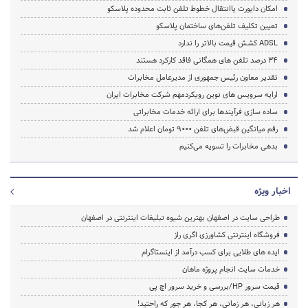
امکان دایورت یاانتقال خطوط تلفن ثابت محدوده پلاسکو
تعیین تکلیف تلفن‌های ساختمان پلاسکو
ADSL کشش قیمت بالاتر را ندارد
۳۴ درصد تلفن های همگانی فاقد کارکرد هستند
تقدیر معاون رئیس جمهوری از مدیرعامل مخابرات
ارایه سرویس های نوین رویکردمهم شرکت مخابرات ایران
ساده سازی فرآیندها برای ارائه خدمات مخابراتی
رقم میانگین قبض‌های تلفن ۹۰۰۰ تومان اعلام شد
بدهی مخابرات را تسویه می‌کنیم
اخبار ویژه
طراحی سایت در اصفهان بهترین شیوه تبلیغات اینترنتی در اصفهان
فروشگاه اینترنتی کشاورزی اگری راز
ایده های طلایی برای کسب درآمد از اینستاگرام
خدمات سایت انجام پروژه ماهان
قیمت سرور HP/بررسی و خرید سرور اچ پی
هر زبانی، هر زمانی، هر کجا، هر جور که راحتید!