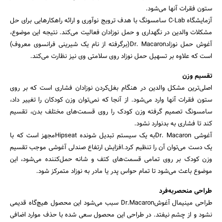
ستون فقرات آنها می‌شود.
آزمایشگاه C-Lab سامسونگ با هدف ترویج نوآوری و ارائه راهکارهایی برای حل
مشکلات والدین در نگهداری و حمل نوزادان فعالیت می‌کند. نتیجه این موضوع،
آغوش حمل نوزادDr. Macaron(برگرفته از نام یک شیرینی فرانسوی معروف)
است که علاوه بر تسهیل حمل نوزاد روی سلامتی وی نیز نظارت می‌کند.
تقسیم وزن‌
اصلی‌ترین مشکل والدین در هنگام بغل‌کردن نوزادان فشاری است که بر روی
ستون فقرات آنها وارد می‌شود. از آنجا که نمی‌توان وزن کودکان را تغییر داد،
سامسونگ تصمیم گرفته وزن کودک را روی قسمت‌های مختلف بدن، تقسیم
کند تا فشاری به بدنوارد نشود.
آغوشی Dr. Macaronبه یک سیستم تبدیل شونده Hipseatمجهز است که با
یک دست می‌توان آن را تنظیم کرد.افزایش ارتفاع صندلی آغوشی موجب تقسیم
وزن کودک بر روی تمامی قسمت‌های کتف و شانه حمل‌کننده می‌شود، این
جستجو
موضوع باعث می‌شود تا تمام حواس پدر یا مادر به نوزاد متمرکز شود.
طراحی منحصر‌به‌فرد
طراحی مینیمال آغوشDr.Macaron سبب می‌شود این محصول هیچ‌گاه قدیمی
نشود و از چشم نیفتد. در طراحی این محصول سعی شده با حذف موارد اضافی