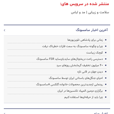
منتشر شده در سرویس های:
سلامت و زیبایی
|
مد و لباس
آخرین اخبار سامسونگ
زمانی برای پادشاهی تلویزیون‌ها
چرا و چگونه سامسونگ به سمت فلزات خطرناک نرفت
کوچک زیباست
دسترسی راحت‌ دریخچال‌های سایدبای‌ساید FSR سامسونگ
۴۰ میلیون تخفیف گرمابخش روزهای سرد
دیدن جهان در قابی تازه
احیای جنگل‌های باستانی ایران توسط سامسونگ
رونمایی ازجدیدترین محصولات خانواده گلکسی Aسامسونگ
برگزاری دومین المپیاد تکنسین‌ها در ایران
چرا باید از حرفه‌ای‌ها استفاده کنیم
اخبار ویژه