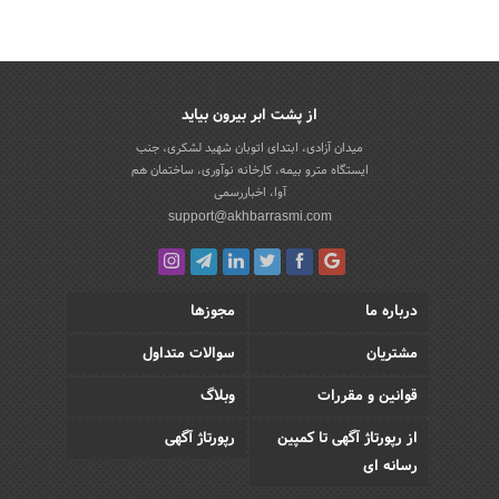
از پشت ابر بیرون بیاید
میدان آزادی، ابتدای اتوبان شهید لشکری، جنب
ایستگاه مترو بیمه، کارخانه نوآوری، ساختمان هم
آوا، اخباررسمی
support@akhbarrasmi.com
درباره ما
مجوزها
مشتریان
سوالات متداول
قوانین و مقررات
وبلاگ
از رپورتاژ آگهی تا کمپین
رپورتاژ آگهی
رسانه ای