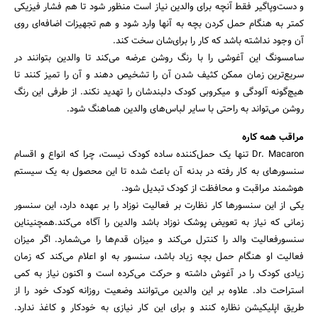
و دست‌وپاگیر فقط آنچه برای والدین نیاز است منظور شود تا هم فشار فیزیکی
کمتر به هنگام حمل کردن بچه به آنها وارد شود و هم تجهیزات اضافه‌ای روی
آن وجود نداشته باشد که کار را برای‌شان سخت کند.
سامسونگ این آغوشی را با رنگ روشن عرضه می‌کند تا والدین بتوانند در
سریع‌ترین زمان ممکن کثیف شدن آن را تشخیص دهند و آن را تمیز کنند تا
هیچ‌گونه آلودگی و میکروبی کودک دلبندشان را تهدید نکند. از طرفی این رنگ
روشن می‌تواند به راحتی با سایر لباس‌های والدین هماهنگ شود.
مراقب همه کاره
Dr. Macaron تنها یک حمل‌کننده ساده کودک نیست، چرا که انواع و اقسام
سنسورهای به کار رفته در بدنه آن باعث شده تا این محصول به یک سیستم
هوشمند مراقبت و محافظت از کودک تبدیل شود.
یکی از این سنسورها کار نظارت بر فعالیت نوزاد را بر عهده دارد، این سنسور
زمانی که نیاز به تعویض پوشک نوزاد باشد والدین را آگاه می‌کند.همچنیناین
سنسورفعالیت والد را کنترل می‌کند و میزان قدم‌ها را می‌شمارد. اگر میزان
فعالیت او هنگام حمل بچه زیاد باشد، سنسور به او اعلام می‌کند که زمان
زیادی کودک را در آغوش داشته و حرکت می‌کرده است و اکنون نیاز به کمی
استراحت داد. علاوه بر این والدین می‌توانند وضعیت روزانه کودک خود را از
طریق اپلیکیشن نظاره کنند و برای این کار نیازی به خودکار و کاغذ ندارد.