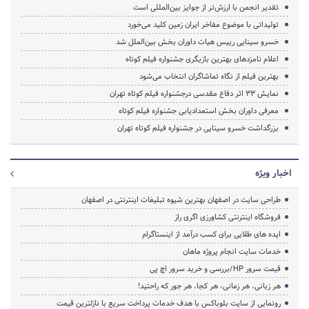
تقدیر انجمن با ارزش‌تر از جوایز بین‌المللی است
تولیداتی با موضوع مفاخر ایران زمین کلید می‌خورد
خسرو سینایی رییس هیات داوران بخش بین‌الملل شد
اعلام نامزدهای بهترین بازیگری جشنواره فیلم کوتاه
بهترین فیلم از نگاه تماشاگران انتخاب می‌شود
نمایش 33 اثر دفاع مقدسی درجشنواره فیلم کوتاه تهران
معرفی داوران بخش استعدادیابی جشنواره فیلم کوتاه
بزرگداشت خسرو سینایی در جشنواره فیلم کوتاه تهران
اخبار ویژه
طراحی سایت در اصفهان بهترین شیوه تبلیغات اینترنتی در اصفهان
فروشگاه اینترنتی کشاورزی اگری راز
ایده های طلایی برای کسب درآمد از اینستاگرام
خدمات سایت انجام پروژه ماهان
قیمت سرور HP/بررسی و خرید سرور اچ پی
هر زبانی، هر زمانی، هر کجا، هر جور که راحتید!
رونمایی از سایت بلوباکس با هدف خدمات پرداخت سریع با نازلترین قیمت