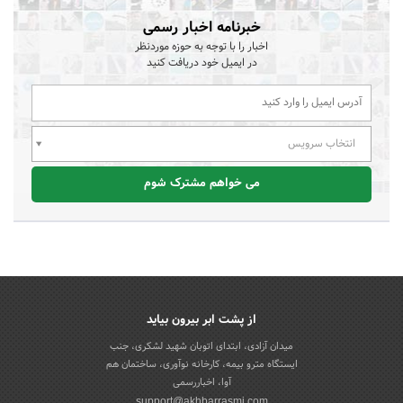
خبرنامه اخبار رسمی
اخبار را با توجه به حوزه موردنظر
در ایمیل خود دریافت کنید
انتخاب سرویس
می خواهم مشترک شوم
از پشت ابر بیرون بیاید
میدان آزادی، ابتدای اتوبان شهید لشکری، جنب
ایستگاه مترو بیمه، کارخانه نوآوری، ساختمان هم
آوا، اخباررسمی
support@akhbarrasmi.com