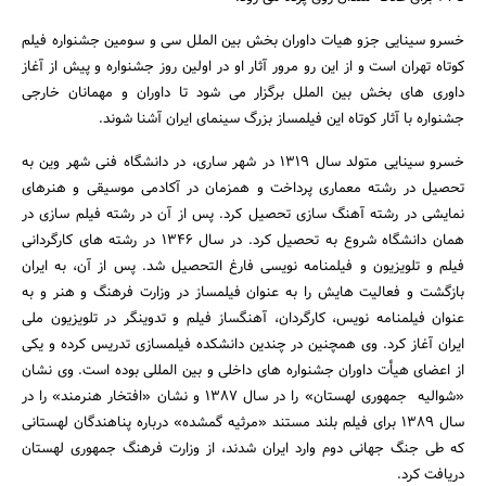
خسرو سینایی جزو هیات داوران بخش بین الملل سی و سومین جشنواره فیلم
کوتاه تهران است و از این رو مرور آثار او در اولین روز جشنواره و پیش از آغاز
داوری های بخش بین الملل برگزار می شود تا داوران و مهمانان خارجی
جشنواره با آثار کوتاه این فیلمساز بزرگ سینمای ایران آشنا شوند.
خسرو سینایی متولد سال 1319 در شهر ساری، در دانشگاه فنی شهر وین به
تحصیل در رشته معماری پرداخت و همزمان در آکادمی موسیقی و هنرهای
جستجو
نمایشی در رشته آهنگ سازی تحصیل کرد. پس از آن در رشته فیلم سازی در
همان دانشگاه شروع به تحصیل کرد. در سال 1346 در رشته های کارگردانی
فیلم و تلویزیون و فیلمنامه نویسی فارغ التحصیل شد. پس از آن، به ایران
بازگشت و فعالیت هایش را به عنوان فیلمساز در وزارت فرهنگ و هنر و به
عنوان فیلمنامه نویس، کارگردان، آهنگساز فیلم و تدوینگر در تلویزیون ملی
ایران آغاز کرد. وی همچنین در چندین دانشکده فیلمسازی تدریس کرده و یکی
از اعضای هیأت داوران جشنواره های داخلی و بین المللی بوده است. وی نشان
«شوالیه جمهوری لهستان» را در سال 1387 و نشان «افتخار هنرمند» را در
سال 1389 برای فیلم بلند مستند «مرثیه گمشده» درباره پناهندگان لهستانی
که طی جنگ جهانی دوم وارد ایران شدند، از وزارت فرهنگ جمهوری لهستان
دریافت کرد.