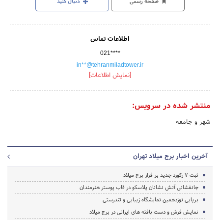
صفحه رسمی
دنبال کنید
اطلاعات تماس
021****
in**@tehranmiladtower.ir
[نمایش اطلاعات]
منتشر شده در سرویس:
شهر و جامعه
آخرین اخبار برج میلاد تهران
ثبت 7 رکورد جدید بر فراز برج میلاد
جانفشانی آتش نشانان پلاسکو در قاب پوستر هنرمندان
برپایی نوزدهمین نمایشگاه زیبایی و تندرستی
نمایش فرش و دست بافته های ایرانی در برج میلاد