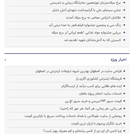
برج میلادمیزبان نوزدهمین نمایشگاه زیبایی و تندرستی
جشن سینمای ملی با گرامیداشت شهدای آتش نشان
نقاشان انتزاعی معاصر به برج میلاد آمدند
زنگ سی و پنجمین جشنواره فیلم فجر به صدا درمی آید
برپایی جشنواره مواد غذایی "طعم ایرانی"در برج میلاد
کنسرتی که به آتش‌نشانان شهید تقدیم شد
اخبار ویژه
طراحی سایت در اصفهان بهترین شیوه تبلیغات اینترنتی در اصفهان
فروشگاه اینترنتی کشاورزی اگری راز
ایده های طلایی برای کسب درآمد از اینستاگرام
خدمات سایت انجام پروژه ماهان
قیمت سرور HP/بررسی و خرید سرور اچ پی
هر زبانی، هر زمانی، هر کجا، هر جور که راحتید!
رونمایی از سایت بلوباکس با هدف خدمات پرداخت سریع با نازلترین قیمت
خرید تلگرام پرمیوم با ارزان ترین قیمت
چرا لامپ ال ای دی از لامپ رشته‌ای و کم مصرف بهتر است؟