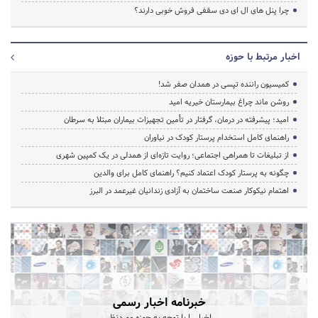
چرا پنل های ال ای دی سقفی فروش خوبی دارند؟
اخبار مرتبط با حوزه
کمیسیون راننده تپسی در همدان صفر شد!
روشن ماند چراغ بیمارستان خیریه امید
امید؛ پیشرفته در درمان، گرفتار در تأمین تجهیزات بیماران مبتلا به سرطان
راهنمای کامل استخدام پرستار کودک در نیاوران
از تبلیغات تا همراهی اجتماعی؛ روایت تازه‌ای از همدلی در یک کمپین شهری
چگونه به پرستار کودک اعتماد کنیم؟ راهنمای کامل برای والدین
اهتمام نیکوکار صنعت ساختمان به آزادی زندانیان غیرعمد در البرز
خبرنامه اخبار رسمی
اخبار را با توجه به حوزه موردنظر