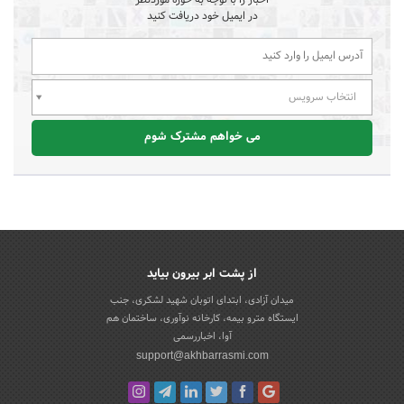
در ایمیل خود دریافت کنید
انتخاب سرویس
می خواهم مشترک شوم
از پشت ابر بیرون بیاید
میدان آزادی، ابتدای اتوبان شهید لشکری، جنب
ایستگاه مترو بیمه، کارخانه نوآوری، ساختمان هم
آوا، اخباررسمی
support@akhbarrasmi.com