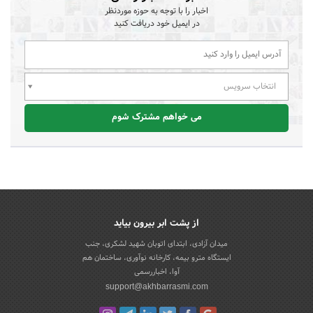
اخبار را با توجه به حوزه موردنظر
در ایمیل خود دریافت کنید
انتخاب سرویس
می خواهم مشترک شوم
از پشت ابر بیرون بیاید
میدان آزادی، ابتدای اتوبان شهید لشکری، جنب
ایستگاه مترو بیمه، کارخانه نوآوری، ساختمان هم
آوا، اخباررسمی
support@akhbarrasmi.com