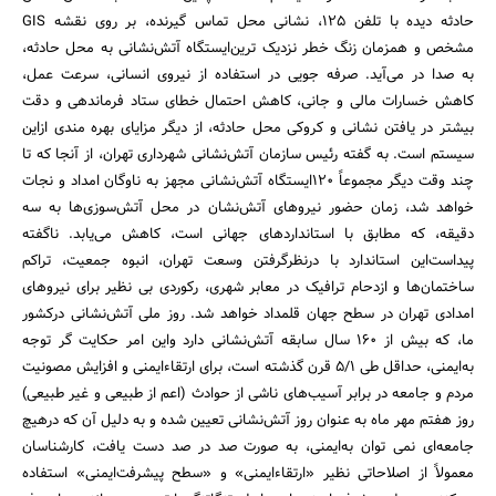
حادثه دیده با تلفن 125، ‌نشانی محل تماس گیرنده، ‌بر روی نقشه GIS
مشخص و همزمان زنگ خطر نزدیک ترین‌ایستگاه آتش‌نشانی به محل حادثه،
به صدا در می‌آید. صرفه جویی در استفاده از نیروی انسانی، ‌سرعت عمل،
‌کاهش خسارات مالی و جانی، ‌کاهش احتمال خطای ستاد فرماندهی و دقت
بیشتر در یافتن نشانی و کروکی محل حادثه، ‌از دیگر مزایای بهره مندی از‌این
سیستم است. به گفته رئیس سازمان آتش‌نشانی شهرداری تهران، از آنجا که تا
چند وقت دیگر مجموعاً 120‌ایستگاه آتش‌نشانی مجهز به ناوگان امداد و نجات
خواهد شد، ‌زمان حضور نیروهای آتش‌نشان در محل آتش‌سوزی‌ها به سه
دقیقه، ‌که مطابق با استانداردهای جهانی است، کاهش می‌یابد. ناگفته
پیداست‌این استاندارد با درنظرگرفتن وسعت تهران، انبوه جمعیت، تراکم
ساختمان‌ها و ازدحام ترافیک در معابر شهری، ‌رکوردی بی نظیر برای نیروهای
امدادی تهران در سطح جهان قلمداد خواهد شد. روز ملی آتش‌نشانی درکشور
ما، که بیش از 160 سال سابقه آتش‌نشانی دارد و‌این امر حکایت گر توجه
به‌ایمنی، حداقل طی 5/1 قرن گذشته است، برای ارتقاء‌ایمنی و افزایش مصونیت
مردم و جامعه در برابر آسیب‌های ناشی از حوادث (اعم از طبیعی و غیر طبیعی)‌
روز هفتم مهر ماه به عنوان روز آتش‌نشانی تعیین شده و به دلیل آن که درهیچ
جامعه‌ای نمی توان به‌ایمنی، به صورت صد در صد دست یافت، ‌کارشناسان
معمولاً از اصلاحاتی نظیر «ارتقاء‌‌ایمنی» و «سطح پیشرفت‌ایمنی» استفاده