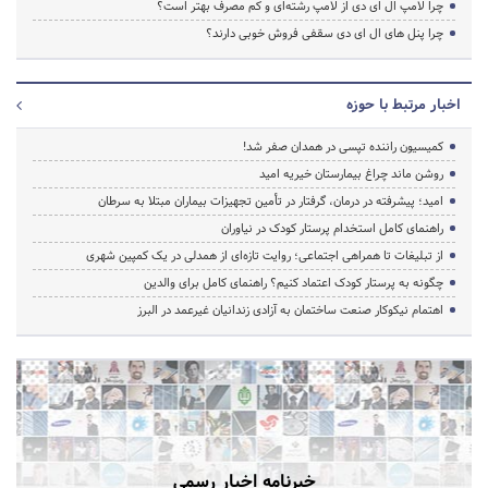
چرا لامپ ال ای دی از لامپ رشته‌ای و کم مصرف بهتر است؟
چرا پنل های ال ای دی سقفی فروش خوبی دارند؟
اخبار مرتبط با حوزه
کمیسیون راننده تپسی در همدان صفر شد!
روشن ماند چراغ بیمارستان خیریه امید
امید؛ پیشرفته در درمان، گرفتار در تأمین تجهیزات بیماران مبتلا به سرطان
راهنمای کامل استخدام پرستار کودک در نیاوران
از تبلیغات تا همراهی اجتماعی؛ روایت تازه‌ای از همدلی در یک کمپین شهری
چگونه به پرستار کودک اعتماد کنیم؟ راهنمای کامل برای والدین
اهتمام نیکوکار صنعت ساختمان به آزادی زندانیان غیرعمد در البرز
خبرنامه اخبار رسمی