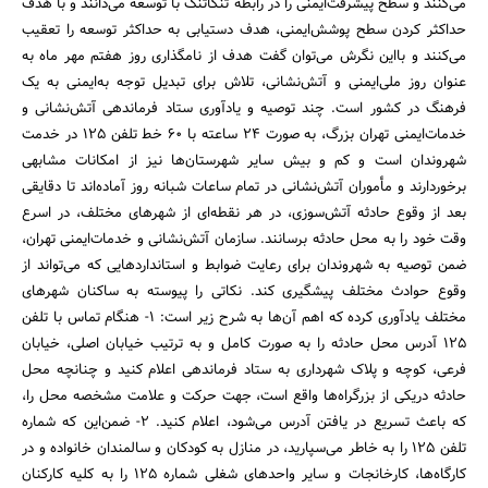
می‌کنند و سطح پیشرفت‌ایمنی را در رابطه تنگاتنگ با توسعه می‌دانند و با هدف
حداکثر کردن سطح پوشش‌ایمنی، ‌هدف دستیابی به حداکثر توسعه را تعقیب
می‌کنند و با‌این نگرش می‌توان گفت هدف از نامگذاری روز هفتم مهر ماه به
عنوان روز ملی‌ایمنی و آتش‌نشانی، تلاش برای تبدیل توجه به‌ایمنی به یک
فرهنگ در کشور است. چند توصیه و یادآوری ستاد فرماندهی آتش‌نشانی و
خدمات‌ایمنی تهران بزرگ، ‌به صورت 24 ساعته با 60 خط تلفن 125 در خدمت
شهروندان است و کم و بیش سایر شهرستان‌ها نیز از امکانات مشابهی
برخوردارند و مأموران آتش‌نشانی در تمام ساعات شبانه روز آماده‌اند تا دقایقی
بعد از وقوع حادثه آتش‌سوزی، در هر نقطه‌ای از شهرهای مختلف، در اسرع
وقت خود را به محل حادثه برسانند. سازمان آتش‌نشانی و خدمات‌ایمنی تهران،
‌ضمن توصیه به شهروندان برای رعایت ضوابط و استانداردهایی که می‌تواند از
وقوع حوادث مختلف پیشگیری کند. نکاتی را پیوسته به ساکنان شهرهای
مختلف یادآوری کرده که اهم آن‌ها به شرح زیر است: 1- هنگام تماس با تلفن
125 آدرس محل حادثه را به صورت کامل و به ترتیب خیابان اصلی، خیابان
فرعی، کوچه و پلاک شهرداری به ستاد فرماندهی اعلام کنید و چنانچه محل
حادثه دریکی از بزرگراه‌ها واقع است، ‌جهت حرکت و علامت مشخصه محل را،
‌که باعث تسریع در یافتن آدرس می‌شود، اعلام کنید. 2- ضمن‌این که شماره
تلفن 125 را به خاطر می‌سپارید، ‌در منازل به کودکان و سالمندان خانواده و در
کارگاه‌ها، ‌کارخانجات و سایر واحدهای شغلی شماره 125 را به کلیه کارکنان