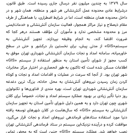
سال 1379 به چندین میلیون نفر درسال جاری رسیده است. طبق قانون،
درشرایط عادی محدوده عمل آتش‌نشانی هر شهر و منطقه، همان شهر و در
داخل محدوده همان منطقه است، ‌اما در شرایط اضطراری، با هماهنگی از طرف
مقام ذیصلاح و نیاز مراکز همجوار، فعالیت سازمان آتش‌نشانی و خدمات‌ایمنی
مرز و محدوده مشخصی ندارد و مأموران آن مؤظف هستند درهر کجا که
ضرورت اقتضا کند، به انجام وظیفه بپردازند. تجهیز آتش‌نشانی به
سیستم«GIS» از مدتی پیش، ‌برای نخستین بار درکشور و حتی در سطح
خاورمیانه، سامانه امداد و نجات سازمان آتش‌نشانی شهرداری تهران موفق به
کسب مجوز از شورای تأمین استان به منظور استفاده از سیستم «GIS»
اطلاعات مسکن شده است که تاکنون به طور انحصاری در اختیار مرکز مخابرات
شهر تهران بود. از آنجا که سرعت در عملیات و اقدامات امداد و نجات و کوتاه
کردن زمان رسیدن نیروهای آتش‌نشان به محل حادثه، بزرگ ترین دغدغه
سازمان آتش‌نشانی شهرداری تهران است، بهره مندی از فناوری‌ها و تکنولوژی
روز دنیا تأثیر زیادی بر بهبود عملکرد سیستم امداد و نجات، خصوصاً برای کلان
شهری چون تهران دارد و به همین دلیل شورای تأمین استان به تجهیز سازمان
آتش‌نشانی به سیستم «GIS» که سال‌هاست در کلان شهرهای توسعه یافته
دنیا مورد استفاده ستادهای فرماندهی نیروهای امداد و نجات قرار می‌گیرد،
‌موافقت کرده و درآینده نزدیک‌این سیستم در ستاد فرماندهی آتش‌نشانی تهران
نصب خواهد شد. عملکرد سیستم «GIS» چنین است که به محض تماس