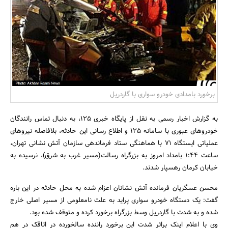
بانک، بیمه و سرمایه
مسکن و ساختمان
برخورد بامدادی خودرو سواری با گاردریل
به گزارش اخبار رسمی به نقل از پایگاه خبری 125، به دنبال تماس رانندگان
خودروهای عبوری با سامانه 125 و اطلاع رسانی این حادثه، بلافاصله نیروهای
عملیاتی ایستگاه 71 با هماهنگی ستاد فرماندهی سازمان آتش نشانی تهران،
ساعت 1:44 بامداد امروز به بزرگراه رسالت(مسیر غرب به شرق)، نرسیده به
خیابان کرمان رهسپار شدند.
محسن عسگریان فرمانده آتش نشانان اعزام شده به محل حادثه در این باره
گفت: یک دستگاه خودرو سواری پراید به علت نامعلومی از مسیر اصلی خارج
شده و به شدت با گاردریل وسط بزرگراه برخورد کرده و متوقف شده بود.
وی با اعلام اینک براثر شدت این برخورد راننده سالخورده در اتاقک در هم