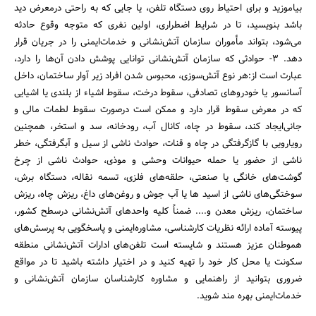
بیاموزید و برای احتیاط روی دستگاه تلفن، یا جایی که به راحتی درمعرض دید
باشد بنویسید، تا در شرایط اضطراری، اولین نفری که متوجه وقوع حادثه
می‌شود، بتواند مأموران سازمان آتش‌نشانی و خدمات‌ایمنی را در جریان قرار
دهد. 3- حوادثی که سازمان آتش‌نشانی توانایی پوشش دادن آن‌ها را دارد،
عبارت است از:‌هر نوع آتش‌سوزی، محبوس شدن افراد زیر آوار ساختمان، داخل
آسانسور یا خودروهای تصادفی، سقوط درخت، سقوط اشیاء از بلندی یا اشیایی
که در معرض سقوط قرار دارد و ممکن است درصورت سقوط لطمات مالی و
جانی‌ایجاد کند، ‌سقوط در چاه، ‌کانال آب، ‌رودخانه، ‌سد و استخر، ‌همچنین
رویارویی با گازگرفتگی در چاه و قنات، ‌حوادث ناشی از سیل و آبگرفتگی، ‌خطر
ناشی از حضور یا حمله حیوانات وحشی و موذی، حوادث ناشی از چرخ
گوشت‌های خانگی یا صنعتی، ‌حلقه‌های فلزی، ‌تسمه نقاله، دستگاه برش،
سوختگی‌های ناشی از اسید ‌ها یا آب جوش و روغن‌های داغ، ‌ریزش چاه، ریزش
ساختمان، ‌ریزش معدن و.... ضمناً کلیه واحدهای آتش‌نشانی درسطح کشور،
پیوسته آماده ارائه نظریات کارشناسی، ‌مشاوره‌ایمنی و پاسخگویی به پرسش‌های
هموطنان عزیز هستند و شایسته است تلفن‌های ادارات آتش‌نشانی منطقه
سکونت یا محل کار خود را تهیه کنید و در اختیار داشته باشید تا در مواقع
ضروری بتوانید از راهنمایی و مشاوره کارشناسان سازمان آتش‌نشانی و
خدمات‌ایمنی بهره مند شوید.