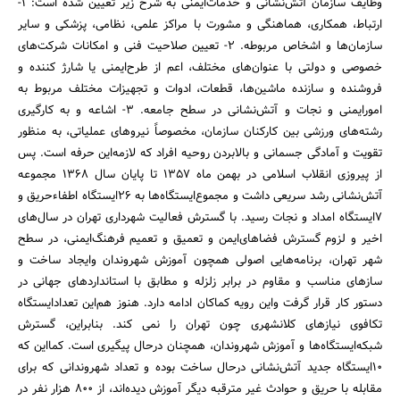
وظایف سازمان آتش‌نشانی و خدمات‌ایمنی به شرح زیر تعیین شده است:‌ 1-
ارتباط، ‌همکاری، هماهنگی و مشورت با مراکز علمی، نظامی، پزشکی و سایر
سازمان‌ها و اشخاص مربوطه. 2- تعیین صلاحیت فنی و امکانات شرکت‌های
خصوصی و دولتی با عنوان‌های مختلف، اعم از طرح‌ایمنی یا شارژ کننده و
فروشنده و سازنده ماشین‌ها، قطعات، ادوات و تجهیزات مختلف مربوط به
امور‌ایمنی و نجات و آتش‌نشانی در سطح جامعه. 3- اشاعه و به کارگیری
رشته‌های ورزشی بین کارکنان سازمان، مخصوصاً نیروهای عملیاتی، به منظور
تقویت و آمادگی جسمانی و بالابردن روحیه افراد که لازمه‌این حرفه است. پس
از پیروزی انقلاب اسلامی در بهمن ماه 1357 تا پایان سال 1368 مجموعه
آتش‌نشانی رشد سریعی داشت و مجموع‌ایستگاه‌ها به 26‌ایستگاه اطفاء‌حریق و
7‌ایستگاه امداد و نجات رسید. با گسترش فعالیت شهرداری تهران در سال‌های
اخیر و لزوم گسترش فضاهای‌ایمن و تعمیق و تعمیم فرهنگ‌ایمنی، ‌در سطح
شهر تهران، برنامه‌هایی اصولی همچون آموزش شهروندان و‌ایجاد ساخت و
سازهای مناسب و مقاوم در برابر زلزله و مطابق با استانداردهای جهانی در
دستور کار قرار گرفت و‌این رویه کماکان ادامه دارد. هنوز هم‌این تعداد‌ایستگاه
تکافوی نیازهای کلانشهری چون تهران را نمی کند. بنابراین، گسترش
شبکه‌ایستگاه‌ها و آموزش شهروندان، همچنان درحال پیگیری است. کما‌این که
10‌ایستگاه جدید آتش‌نشانی درحال ساخت بوده و تعداد شهروندانی که برای
مقابله با حریق و حوادث غیر مترقبه دیگر آموزش دیده‌اند، ‌از 800 هزار نفر در