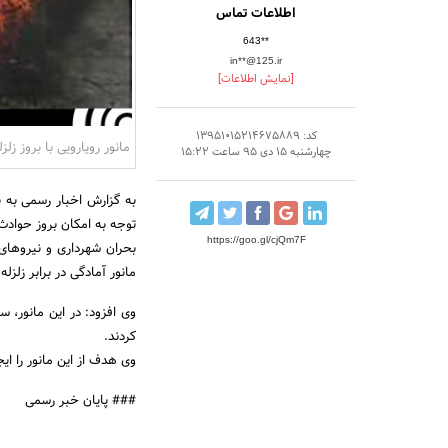
اطلاعات تماس
643**
in**@125.ir
[نمایش اطلاعات]
کد: 13951015214675889
مانور رویارویی با بروز زل
چهارشنبه 15 دی 95 ساعت 15:22
https://goo.gl/cjQm7F
بحران شهرداری و نیروهای
مانور آمادگی در برابر زلزله
وی افزود: در این مانور، 
کردند.
وی هدف از این مانور را ا
### پایان خبر رسمی