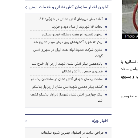
آخرین اخبار سازمان آتش نشانی و خدمات ایمنی
آماده باش نیروهای آتش نشانی در شهرآورد 84
نجات 13 شهروند از میان دود و حرارت
برخورد زنجیره ای هفت دستگاه خودرو سنگین
پیکر ۱۶ شهید آتش‌نشان روی دوش مردم تشییع شد
مخزن شرکت خطوط لوله نفت ایران در شهرری آتش
گرفت
ه خبری 125، به گفته "محمد مهدی خان محمدی" رئیس ایستگاه 13 آتش نشانی؛ با
پانزدهمین پیکر آتش نشان شهید از زیر آوار خارج شد
 جامعه، آتش نشانان ایستگاه 13 با همکاری عوامل ستاد
همدردی جمعی با آتش نشانان
ب و بسیج،
ساخت یادمان شهدای آتش نشان در ساختمان پلاسکو
کشف پیکر دهمین شهیدآتش نشان از زیرآوار پلاسکو
پیکر چهارمین آتش نشان شهیداز زیرآوار پلاسکو کشف
ن مصدومین
جستجو
شد
اخبار ویژه
طراحی سایت در اصفهان بهترین شیوه تبلیغات