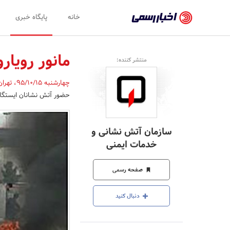
اخبار
خانه
پایگاه خبری
رسمی
-
مانور رویار
منتشر کننده:
اخبار
چهارشنبه 95/10/15
،
تهرا
تایید
حضور آتش نشانان ایستگاه 13 در پایانه جنوب برگزار 
شده
شرکت‌ها،
سازمان آتش نشانی و
سازمان‌ها
خدمات ایمنی
و
صفحه رسمی
روابط
عمومی‌ها
دنبال کنید