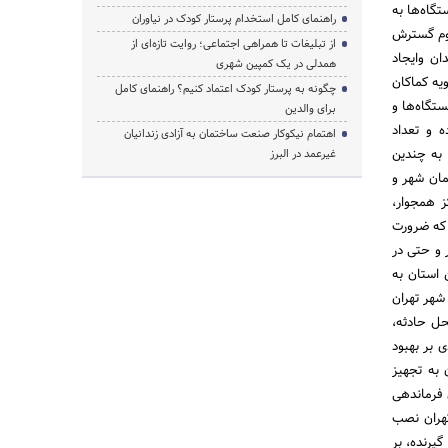
جموع‌ایستگاه‌ها به
راهنمای کامل استخدام پرستار کودک در نیاوران
و لزوم گسترش
از تبلیغات تا همراهی اجتماعی؛ روایت تازه‌ای از
ن و‌ایجاد
همدلی در یک کمپین شهری
یه کماکان
چگونه به پرستار کودک اعتماد کنیم؟ راهنمای کامل
ستگاه‌ها و
برای والدین
ل ساخت بوده و تعداد
اهتمام نیکوکار صنعت ساختمان به آزادی زندانیان
شهروندانی که برای مقابله با حریق و حوادث غیر مترقبه دیگر آموزش دیده‌اند، ‌از 800 هزار نفر در سال 1379 به چندین
غیرعمد در البرز
مان شهر و
ز همجوار،
 که ضرورت
ین بار درکشور و حتی در
 استان به
ات شهر تهران
حل حادثه،
ی بر بهبود
 به تجهیز
دهای فرماندهی
تهران نصب
لفن 125، ‌نشانی محل تماس گیرنده، ‌بر