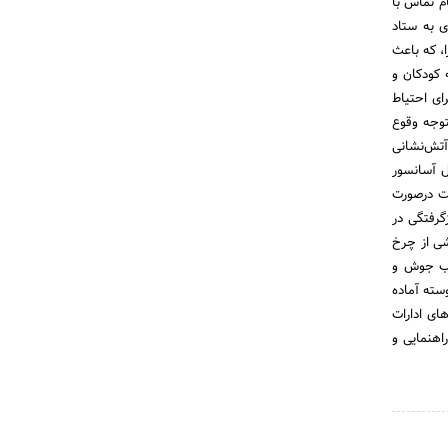
هرهای مختلف یادآوری کرده که اهم آن‌ها به شرح زیر است: 1- هنگام تماس با
ی به ستاد
 ‌که باعث
رید، ‌در منازل به کودکان و
ارکنان بیاموزید و برای احتیاط
توجه وقوع
ار دهد. 3- حوادثی که سازمان آتش‌نشانی
ل آسانسور
ست درصورت
گرفتگی در
شی از چرخ
 آب جوش و
سته آماده
ای ادارات
اهنمایی و