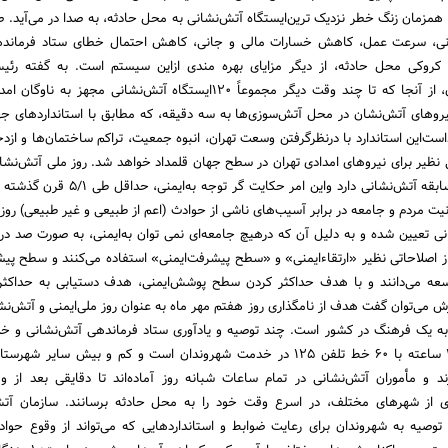
G مشخص و همزمان زنگ خطر نزدیک ترین‌ایستگاه آتش‌نشانی به محل حادثه، به صدا در می‌آید.
سانی، ‌سرعت عمل، ‌کاهش خسارات مالی و جانی، ‌کاهش احتمال خطای ستاد فرماند
 کروکی محل حادثه، ‌از دیگر مزایای بهره مندی از‌این سیستم است. به گفته رئ
آتش‌نشانی شهرداری تهران، از آنجا که تا چند وقت دیگر مجموعاً 120‌ایستگاه آتش‌نشانی مجهز 
روهای آتش‌نشان در محل آتش‌سوزی‌ها به سه دقیقه، ‌که مطابق با استانداردهای ج
ست‌این استاندارد با درنظرگرفتن وسعت تهران، انبوه جمعیت، تراکم ساختمان‌ها و ازدح
ی نظیر برای نیروهای امدادی تهران در سطح جهان قلمداد خواهد شد. روز ملی آتش‌نشا
ما، که بیش از 160 سال سابقه آتش‌نشانی دارد و‌این امر حکایت گر
نیت مردم و جامعه در برابر آسیب‌های ناشی از حوادث (اعم از طبیعی و غیر طبیعی)‌ روز
انی تعیین شده و به دلیل آن که درهیچ جامعه‌ای نمی توان به‌ایمنی، به صورت صد 
از اصلاحاتی نظیر «ارتقاء‌‌ایمنی» و «سطح پیشرفت‌ایمنی» استفاده می‌کنند و سطح پیش
توسعه می‌دانند و با هدف حداکثر کردن سطح پوشش‌ایمنی، ‌هدف دستیابی به حداکثر
رش می‌توان گفت هدف از نامگذاری روز هفتم مهر ماه به عنوان روز ملی‌ایمنی و آتش‌نش
ی به یک فرهنگ در کشور است. چند توصیه و یادآوری ستاد فرماندهی آتش‌نشانی و خد
تهران بزرگ، ‌به صورت 24 ساعته با 60 خط تلفن 125 در خدمت شهروندان است و کم و بیش سایر ش
ند و مأموران آتش‌نشانی در تمام ساعات شبانه روز آماده‌اند تا دقایقی بعد از و
ی از شهرهای مختلف، در اسرع وقت خود را به محل حادثه برسانند. سازمان آتش
 توصیه به شهروندان برای رعایت ضوابط و استانداردهایی که می‌تواند از وقوع حو