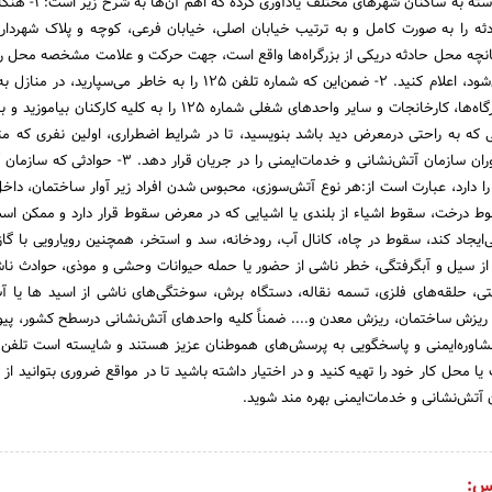
پیشگیری کند. نکاتی را پیوسته به ساکنان ش
ل حادثه را به صورت کامل و به ترتیب خیابان اصلی، خیابان فرعی، کوچه و پلاک شهردار
انچه محل حادثه دریکی از بزرگراه‌ها واقع است، ‌جهت حرکت و علامت مشخصه محل را،
تسریع در یافتن آدرس می‌شود، اعلام کنید. 2- ضمن‌این که شماره تلفن 125 را به خاطر می‌سپا
سالمندان خانواده و در کارگاه‌ها، ‌کارخانجات و سایر واحدهای شغلی شماره 125 را به کلیه ک
ی که به راحتی درمعرض دید باشد بنویسید، تا در شرایط اضطراری، اولین نفری که م
حادثه می‌شود، بتواند مأموران سازمان آتش‌نشانی و خدمات‌ایمنی را در جریان قر
را دارد، عبارت است از:‌هر نوع آتش‌سوزی، محبوس شدن افراد زیر آوار ساختمان، داخ
ط درخت، سقوط اشیاء از بلندی یا اشیایی که در معرض سقوط قرار دارد و ممکن ا
جاد کند، ‌سقوط در چاه، ‌کانال آب، ‌رودخانه، ‌سد و استخر، ‌همچنین رویارویی با گاز
 از سیل و آبگرفتگی، ‌خطر ناشی از حضور یا حمله حیوانات وحشی و موذی، حوادث نا
، ‌حلقه‌های فلزی، ‌تسمه نقاله، دستگاه برش، سوختگی‌های ناشی از اسید ‌ها یا
 ریزش ساختمان، ‌ریزش معدن و.... ضمناً کلیه واحدهای آتش‌نشانی درسطح کشور، پیو
‌مشاوره‌ایمنی و پاسخگویی به پرسش‌های هموطنان عزیز هستند و شایسته است تلفن‌ه
محل کار خود را تهیه کنید و در اختیار داشته باشید تا در مواقع ضروری بتوانید از ر
آتش‌نشانی و خدمات‌ایمنی بهره مند شوید.
س: