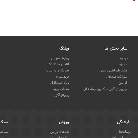
سایر بخش ها
وبلاگ
درباره ما
روابط عمومی
مجوزها
آنلاین مارکتینگ
مشتریان اخبار رسمی
خبرنگاری و رسانه
سوالات متداول
برندسازی
قوانین
ویژه خبرنگاران
از رپورتاژ آگهی تا کمپین رسانه ای
مطالب ویژه
رپورتاژ آگهی
فرهنگی
ورزش
سبک 
رسانه‌ها
تازه‌های ورزش
سلامت 
نشریات و کتاب
مکان‌های ورزشی
روانشن