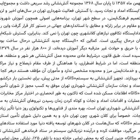
پیروزی انقلاب اسلامی در بهمن ماه 1357 تا پایان سال 1368 مجموعه آتش‌نشانی رشد سریعی داشت و م
26‌ایستگاه اطفاء‌حریق و 7‌ایستگاه امداد و نجات رسید. با گسترش فعالیت شهرداری تهران در سال‌های اخیر 
عمیم فرهنگ‌ایمنی، ‌در سطح شهر تهران، برنامه‌هایی اصولی همچون آموزش شهروندا
وم در برابر زلزله و مطابق با استانداردهای جهانی در دستور کار قرار گرفت و‌این رو
عداد‌ایستگاه تکافوی نیازهای کلانشهری چون تهران را نمی کند. بنابراین، گسترش شبکه‌ای
آموزش شهروندان، همچنان درحال پیگیری است. کما‌این که 10‌ایستگاه جدید آتش‌نشانی درحا
سیده است. طبق قانون، درشرایط عادی محدوده عمل آتش‌نشانی هر شهر و منطقه، ه
قه است، ‌اما در شرایط اضطراری، با هماهنگی از طرف مقام ذیصلاح و نیاز مراک
 و خدمات‌ایمنی مرز و محدوده مشخصی ندارد و مأموران آن مؤظف هستند درهر کجا
اقتضا کند، به انجام وظیفه بپردازند. تجهیز آتش‌نشانی به سیستم«GIS» از مدتی پیش، ‌برای نخست
مداد و نجات سازمان آتش‌نشانی شهرداری تهران موفق به کسب مجوز از شورای تأمین
منظور استفاده از سیستم «GIS» اطلاعات مسکن شده است که تاکنون به طور انحصاری در اختیار مرکز مخابر
 عملیات و اقدامات امداد و نجات و کوتاه کردن زمان رسیدن نیروهای آتش‌نشان به م
ش‌نشانی شهرداری تهران است، بهره مندی از فناوری‌ها و تکنولوژی روز دنیا تأثیر زیاد
ات، خصوصاً برای کلان شهری چون تهران دارد و به همین دلیل شورای تأمین استان
سازمان آتش‌نشانی به سیستم «GIS» که سال‌هاست در کلان شهرهای توسعه یافته دنیا مورد استفاده ستا
ر می‌گیرد، ‌موافقت کرده و درآینده نزدیک‌این سیستم در ستاد فرماندهی آتش‌نشانی 
خواهد شد. عملکرد سیستم «GIS» چنین است که به محض تماس حادثه دیده با ت