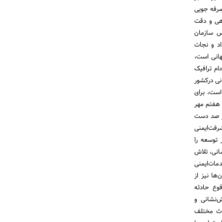
 صرفه جویی
هی و دقت
یس سازمان
به ناوگان امداد و نجات
هانی است،
ام ترافیک
نی درکشور
 توجه به‌ایمنی، حداقل طی 5/1 قرن گذشته است، برای
 هفتم مهر
در صد دست
رفت‌ایمنی
 توسعه را
انی، تلاش
مات‌ایمنی
هرستان‌ها نیز از
قوع حادثه
‌نشانی و
ادث مختلف