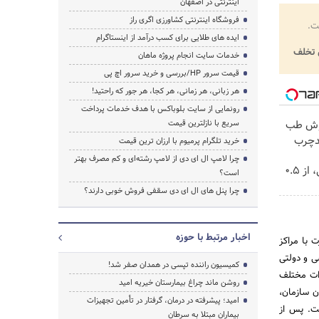
اینترنتی در اصفهان
فروشگاه اینترنتی کشاورزی اگری راز
ت.
ایده های طلایی برای کسب درآمد از اینستاگرام
تخلف
خدمات سایت انجام پروژه ماهان
قیمت سرور HP/بررسی و خرید سرور اچ پی
هر زبانی، هر زمانی، هر کجا، هر جور که راحتید!
رونمایی از سایت بلوباکس با هدف خدمات پرداخت
روش طب
سریع با نازلترین قیمت
بدچرب
خرید تلگرام پرمیوم با ارزان ترین قیمت
چرا لامپ ال ای دی از لامپ رشته‌ای و کم مصرف بهتر
خرید شمش پلمپ طلاسی، از ۰.۵
است؟
چرا پنل های ال ای دی سقفی فروش خوبی دارند؟
اخبار مرتبط با حوزه
هماهنگی و مشورت با مراکز
‌های خصوصی و دولتی
کمیسیون راننده تپسی در همدان صفر شد!
زات مختلف
روشن ماند چراغ بیمارستان خیریه امید
بین کارکنان سازمان،
امید؛ پیشرفته در درمان، گرفتار در تأمین تجهیزات
ست. پس از
بیماران مبتلا به سرطان