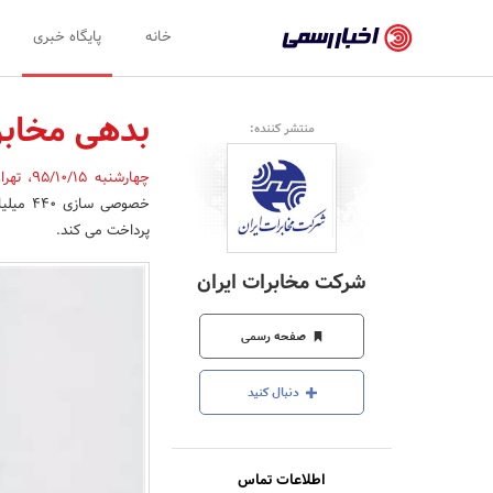
اخبار
خانه
پایگاه خبری
رسمی
-
بدهی مخابرا
منتشر کننده:
اخبار
چهارشنبه 95/10/15
،
تهر
تایید
خصوصی 
شده
پرداخت می کند.
شرکت‌ها،
شرکت مخابرات ایران
سازمان‌ها
و
صفحه رسمی
روابط
دنبال کنید
عمومی‌ها
اطلاعات تماس