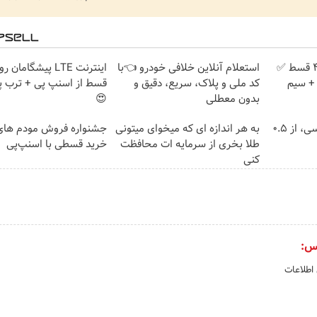
بدون پیش پرداخت در 4 قسط ✅
استعلام آنلاین خلافی خودرو 👈با
امان + سیم
کد ملی و پلاک، سریع، دقیق و
قسط از اسنپ پی + ترب پ
بدون معطلی
😍
خرید شمش پلمپ طلاسی، از ۰.۵
به هر اندازه ای که میخوای میتونی
طلا بخری از سرمایه ات محافظت
خرید قسطی با اسنپ‌پی
کنی
س:
 اطلاعات