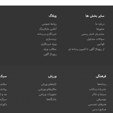
سایر بخش ها
وبلاگ
درباره ما
روابط عمومی
مجوزها
آنلاین مارکتینگ
مشتریان اخبار رسمی
خبرنگاری و رسانه
سوالات متداول
برندسازی
قوانین
ویژه خبرنگاران
از رپورتاژ آگهی تا کمپین رسانه ای
مطالب ویژه
رپورتاژ آگهی
فرهنگی
ورزش
سبک 
رسانه‌ها
تازه‌های ورزش
سلامت 
نشریات و کتاب
مکان‌های ورزشی
روانشن
سینما و تئاتر
تجهیزات ورزشی
مد و ل
موسیقی
باشگاه‌ها
سرگرمی
هنرهای تجسمی
دکوراس
صنایع دستی