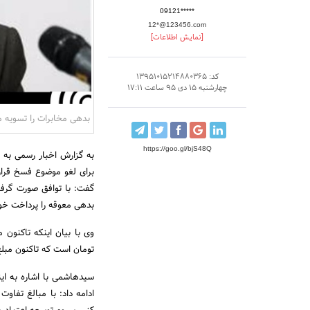
09121*****
12*@123456.com
[نمایش اطلاعات]
کد: 13951015214880365
چهارشنبه 15 دی 95 ساعت 17:11
بدهی مخابرات را تسویه م
https://goo.gl/bjS48Q
به گزارش اخبار رسمی به 
برای لغو موضوع فسخ قرا
گفت: با توافق صورت گرفت
بدهی معوقه را پرداخت خوا
تومان است که تاکنون مبلغ ۶ هزار و ۵۰۰ میلیارد تومان به صورت اقساط به دولت پرداخت شد