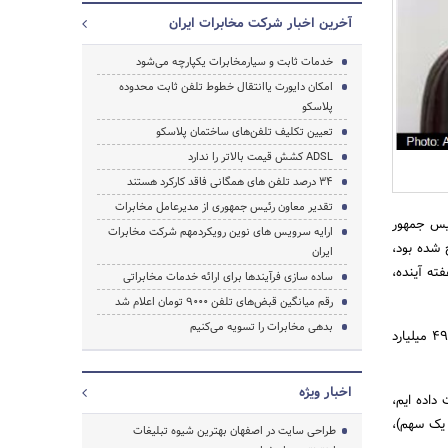
آخرین اخبار شرکت مخابرات ایران
خدمات ثابت و سیارمخابرات یکپارچه می‌شود
امکان دایورت یاانتقال خطوط تلفن ثابت محدوده
پلاسکو
جستجو
تعیین تکلیف تلفن‌های ساختمان پلاسکو
ADSL کشش قیمت بالاتر را ندارد
۳۴ درصد تلفن های همگانی فاقد کارکرد هستند
تقدیر معاون رئیس جمهوری از مدیرعامل مخابرات
ئیس جمهور
ارایه سرویس های نوین رویکردمهم شرکت مخابرات
شده بود،
ایران
ته آینده،
ساده سازی فرآیندها برای ارائه خدمات مخابراتی
رقم میانگین قبض‌های تلفن ۹۰۰۰ تومان اعلام شد
بدهی مخابرات را تسویه می‌کنیم
وی با بیان اینکه تاکنون موفق به پرداخت ۱۳ قسط خرید مخابرات شده ایم، گفت: هر قسط مخابرات مبلغ ۴۹۸ میلیارد
اخبار ویژه
رت پیش پرداخت داده ایم،
م مدیریتی مخابرات (۵۰ درصد به علاوه یک سهم)،
طراحی سایت در اصفهان بهترین شیوه تبلیغات