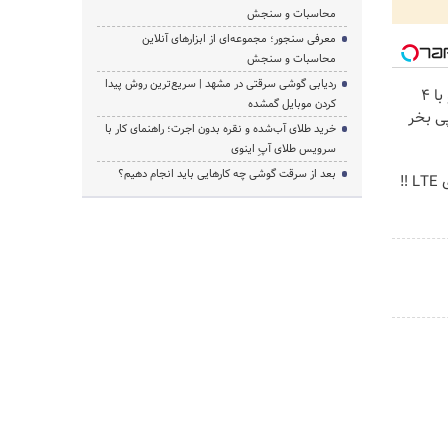
محاسبات و سنجش
معرفی سنجور؛ مجموعه‌ای از ابزارهای آنلاین
محاسبات و سنجش
ردیابی گوشی سرقتی در مشهد | سریع‌ترین روش پیدا
اینترنت LTE پیشگامان رو با 4
کردن موبایل گمشده
ی بخر
خرید طلای آب‌شده و نقره بدون اجرت؛ راهنمای کار با
سرویس طلای آپِ اینوی
بعد از سرقت گوشی چه کارهایی باید انجام دهیم؟
جشنواره فروش مودم های LTE ‼️