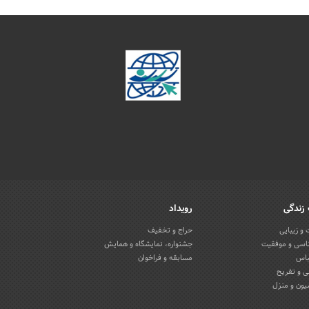
زندگی
رویداد
و زیبایی
حراج و تخفیف
اسی و موفقیت
جشنواره، نمایشگاه و همایش
باس
مسابقه و فراخوان
 و تفریح
یون و منزل