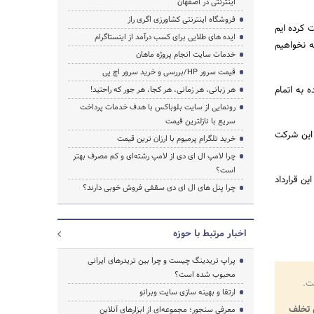
اینترنتی در اصفهان
فروشگاه اینترنتی کشاورزی اگری راز
مبلغ ۴۹۸ میلیارد تومان پرداخت کرده ایم
ایده های طلایی برای کسب درآمد از اینستاگرام
قه نخواهیم
خدمات سایت انجام پروژه ماهان
قیمت سرور HP/بررسی و خرید سرور اچ پی
 به اتمام
هر زبانی، هر زمانی، هر کجا، هر جور که راحتید!
رونمایی از سایت بلوباکس با هدف خدمات پرداخت
سریع با نازلترین قیمت
یتی این شرکت
خرید تلگرام پرمیوم با ارزان ترین قیمت
چرا لامپ ال ای دی از لامپ رشته‌ای و کم مصرف بهتر
است؟
ن قرارداد
چرا پنل های ال ای دی سقفی فروش خوبی دارند؟
اخبار مرتبط با حوزه
پراپ تریدینگ چیست و چرا بین تریدرهای ایرانی
محبوب شده است؟
ت.
ارتقا و بهینه سازی سایت وبرانو
تخلف
معرفی سنجور؛ مجموعه‌ای از ابزارهای آنلاین