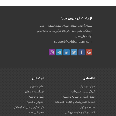
از پشت ابر بیرون بیاید
میدان آزادی، ابتدای اتوبان شهید لشکری، جنب
ایستگاه مترو بیمه، کارخانه نوآوری، ساختمان هم
آوا، اخباررسمی
support@akhbarrasmi.com
اقتصادی
اجتماعی
تجارت و بازار
علم و آموزش
کارآفرینی و استارتاپ
بهداشت و درمان
نفت، انرژی و صنایع وابسته
شهر و جامعه
تجارت الکترونیک و فناوری اطلاعات
حقوقی و قانون
صنعت و تولید
گردشگری و میراث فرهنگی
کسب و کار و خرده فروشی
محیط زیست