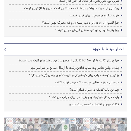
هر زبانی، هر زمانی، هر کجا، هر جور که راحتید!
رونمایی از سایت بلوباکس با هدف خدمات پرداخت سریع با نازلترین قیمت
خرید تلگرام پرمیوم با ارزان ترین قیمت
چرا لامپ ال ای دی از لامپ رشته‌ای و کم مصرف بهتر است؟
چرا پنل های ال ای دی سقفی فروش خوبی دارند؟
اخبار مرتبط با حوزه
چرا پرینتر کارت فارگو DTC1500 یکی از محبوب‌ترین پرینترهای کارت دنیا است؟
پتاری اولین هایپر پت شاپ آنلاین رشت با ارسال سریع در سراسر شهر
بهترین کیسه خواب برای کوهنوردی و طبیعت‌گردی چه ویژگی‌هایی دارد؟
دیسپلی مرغ سوخاری چیست ؟ معرفی تولید کننده
بهترین تاب کودک در منزل کدام است؟
پارک خودکار خودروهای چینی | در ایران جواب می دهد؟
نکات مهم در انتخاب تسمه بسته بندی