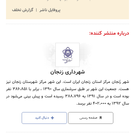
پروفایل ناشر
گزارش تخلف
درباره منتشر کننده:
شهرداری زنجان
شهر زَنجان مرکز استان زنجان ایران است. این شهر مرکز شهرستان زنجان نیز
هست. جمعیت این شهر بر طبق سرشماری سال 1390 ، برابر با 386،851 نفر
بوده است و در سال 1391 به 388،796 رسیده است و پیش بینی می‌شود در
سال 1392 به 402،000 نفر برسد.
صفحه رسمی
دنبال کنید