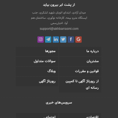
از پشت ابر بیرون بیاید
میدان آزادی، ابتدای اتوبان شهید لشکری، جنب
ایستگاه مترو بیمه، کارخانه نوآوری، ساختمان هم
آوا، اخباررسمی
support@akhbarrasmi.com
درباره ما
مجوزها
مشتریان
سوالات متداول
قوانین و مقررات
وبلاگ
از رپورتاژ آگهی تا کمپین
رپورتاژ آگهی
رسانه ای
سرویس‌های خبری
اقتصادی
اجتماعی