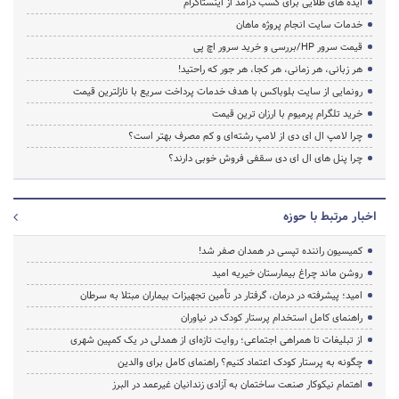
ایده های طلایی برای کسب درآمد از اینستاگرام
خدمات سایت انجام پروژه ماهان
قیمت سرور HP/بررسی و خرید سرور اچ پی
هر زبانی، هر زمانی، هر کجا، هر جور که راحتید!
رونمایی از سایت بلوباکس با هدف خدمات پرداخت سریع با نازلترین قیمت
خرید تلگرام پرمیوم با ارزان ترین قیمت
چرا لامپ ال ای دی از لامپ رشته‌ای و کم مصرف بهتر است؟
چرا پنل های ال ای دی سقفی فروش خوبی دارند؟
اخبار مرتبط با حوزه
کمیسیون راننده تپسی در همدان صفر شد!
روشن ماند چراغ بیمارستان خیریه امید
امید؛ پیشرفته در درمان، گرفتار در تأمین تجهیزات بیماران مبتلا به سرطان
راهنمای کامل استخدام پرستار کودک در نیاوران
از تبلیغات تا همراهی اجتماعی؛ روایت تازه‌ای از همدلی در یک کمپین شهری
چگونه به پرستار کودک اعتماد کنیم؟ راهنمای کامل برای والدین
اهتمام نیکوکار صنعت ساختمان به آزادی زندانیان غیرعمد در البرز