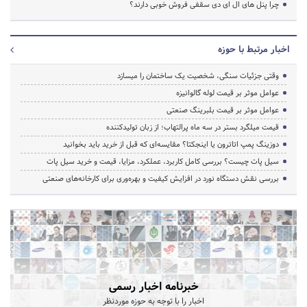
چرا پنل های ال ای دی سقفی فروش خوبی دارند؟
اخبار مرتبط با حوزه
وقتی جزئیات سنگی، شخصیت یک ساختمان را میسازد
عوامل موثر بر قیمت لوله گالوانیزه
عوامل موثر بر قیمت بلبرینگ صنعتی
قیمت میلگرد بستر در سه ماه پرالتهاب؛ از زبان تولیدکننده
دوزینگ پمپ اتاترون یا اینجکتا؟ مقایسه‌ای که قبل از خرید باید بخوانید
سیل پات چیست؟ بررسی کامل کاربرد، عملکرد، مزایا، قیمت و خرید سیل پات
بررسی نقش دستگاه نورد در افزایش کیفیت و بهره‌وری برای کارخانه‌های صنعتی
خبرنامه اخبار رسمی
اخبار را با توجه به حوزه موردنظر