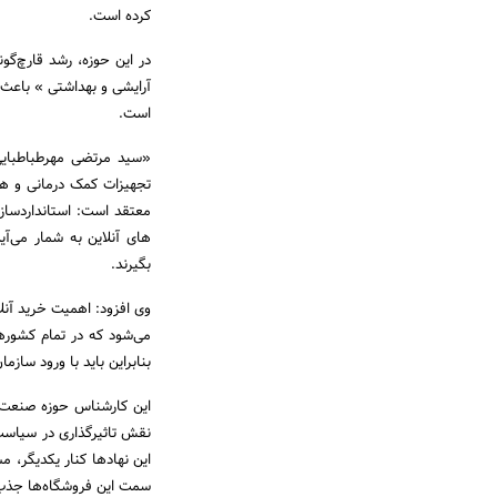
کرده است.
در این حوزه، رشد قارچ‌گ
آرایشی و بهداشتی » باعث س
است.
«سید مرتضی مهرطباطبایی
تجهیزات کمک درمانی و هر
معتقد است: استانداردسا
های آنلاین به ‌شمار می‌آ
بگیرند.
وی افزود: اهمیت خرید آنل
می‌شود که در تمام کشورها
بنابراین باید با ورود ساز
این کارشناس حوزه صنعت س
نقش تاثیرگذاری در سیاست‌گ
این نهادها کنار یکدیگر، 
سمت این فروشگاه‌ها جذب