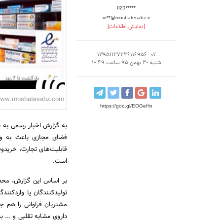
021*****
in**@mosbatesabz.ir
[نمایش اطلاعات]
کد: 13951127236116956
شنبه 30 بهمن 95 ساعت 10:49
ww.mosbatesabz.com
https://goo.gl/EOGeHn
به گزارش اخبار رسمی به 
فضای مجازی باعث به وجو
قابلیت‌های تجارت، خریدوف
است.
بر اساس این گزارش، محصو
تولیدکنندگان یا واردکنند
مشتریان فراوانی را هم جذ
داروی مشابه تقلبی و ... به