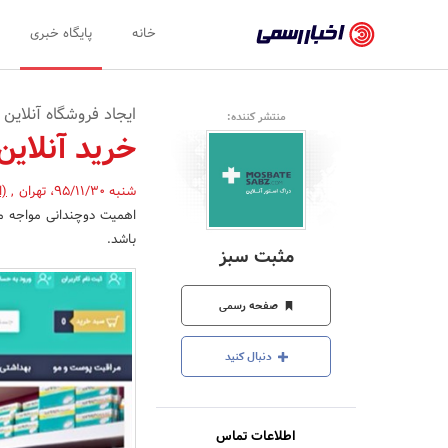
اخبار
خانه
پایگاه خبری
رسمی
-
ایجاد فروشگاه‌ آنلای
منتشر کننده:
اخبار
خرید آنلاین
تایید
شنبه 95/11/30
،
تهران
,
(ا
شده
اهمیت دوچندانی مواجه می‌
شرکت‌ها،
باشد.
مثبت سبز
سازمان‌ها
و
صفحه رسمی
روابط
دنبال کنید
عمومی‌ها
اطلاعات تماس