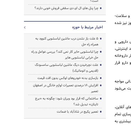
است؟
چرا پنل های ال ای دی سقفی فروش خوبی دارند؟
 و سلامت-
ز نیز شده
اخبار مرتبط با حوزه
5 علت باز نشدن درب ماشین لباسشویی کنوود به
دارویی و
همراه راه حل
اینترنتی،
چرا لباسشویی حایر کار نمی کند؟ بررسی عوامل و راه
ر داروخانه
حل خرابی لباسشویی هایر
دارو قرار
علت نچرخیدن دیگ ماشین لباسشویی سامسونگ
(قدیمی و اتوماتیک)
بازسازی بدنه خودروهای لوکس بدون افت قیمت
انی مواجه
افزایش ۱۸ درصدی تعمیرات لوازم خانگی در اصفهان
یت می‌شود
تعمیر
ساختمانی که قرار بود ویران شود؛ چگونه به «برج
تایتان» تبدیل شد؟
ی آنلاین،
تعمیر پکیج در شادآباد با ضمانت
‌سازی تمام
بیشتری به