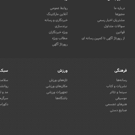
درباره ما
روابط عمومی
مجوزها
آنلاین مارکتینگ
مشتریان اخبار رسمی
خبرنگاری و رسانه
سوالات متداول
برندسازی
قوانین
ویژه خبرنگاران
از رپورتاژ آگهی تا کمپین رسانه ای
مطالب ویژه
رپورتاژ آگهی
فرهنگی
ورزش
سبک 
رسانه‌ها
تازه‌های ورزش
سلامت 
نشریات و کتاب
مکان‌های ورزشی
روانشن
سینما و تئاتر
تجهیزات ورزشی
مد و ل
موسیقی
باشگاه‌ها
سرگرمی
هنرهای تجسمی
دکوراس
صنایع دستی