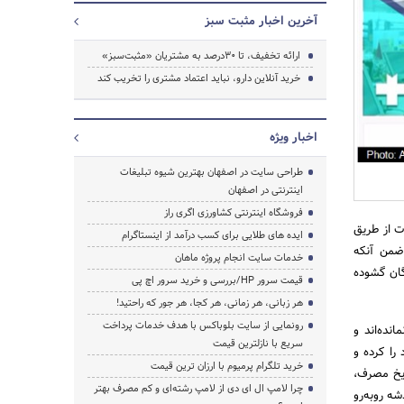
آخرین اخبار مثبت سبز
ارائه تخفیف، تا 30درصد به مشتریان «مثبت‌سبز»
خرید آنلاین دارو، نباید اعتماد مشتری را تخریب کند
اخبار ویژه
طراحی سایت در اصفهان بهترین شیوه تبلیغات
جستجو
اینترنتی در اصفهان
فروشگاه اینترنتی کشاورزی اگری راز
ت از طریق
ایده های طلایی برای کسب درآمد از اینستاگرام
ضمن آنکه
خدمات سایت انجام پروژه ماهان
گان گشوده
قیمت سرور HP/بررسی و خرید سرور اچ پی
هر زبانی، هر زمانی، هر کجا، هر جور که راحتید!
رونمایی از سایت بلوباکس با هدف خدمات پرداخت
نده‌اند و
سریع با نازلترین قیمت
را کرده و
خرید تلگرام پرمیوم با ارزان ترین قیمت
ریخ مصرف،
چرا لامپ ال ای دی از لامپ رشته‌ای و کم مصرف بهتر
شه روبه‌رو