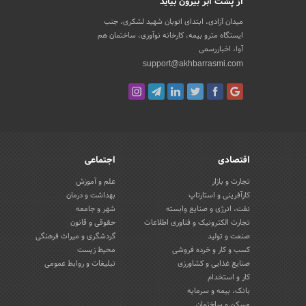
از پشت ابر بیرون بیاید
میدان آزادی، ابتدای اتوبان شهید لشکری، جنب
ایستگاه مترو بیمه، کارخانه نوآوری، ساختمان هم
آوا، اخباررسمی
support@akhbarrasmi.com
اقتصادی
اجتماعی
تجارت و بازار
علم و آموزش
کارآفرینی و استارتاپ
بهداشت و درمان
نفت، انرژی و صنایع وابسته
شهر و جامعه
تجارت الکترونیک و فناوری اطلاعات
حقوقی و قانون
صنعت و تولید
گردشگری و میراث فرهنگی
کسب و کار و خرده فروشی
محیط زیست
صنایع غذایی و کشاورزی
تبلیغات و روابط عمومی
کار و استخدام
بانک، بیمه و سرمایه
مسکن و ساختمان