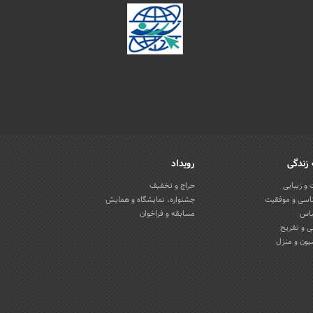
زندگی
رویداد
و زیبایی
حراج و تخفیف
اسی و موفقیت
جشنواره، نمایشگاه و همایش
باس
مسابقه و فراخوان
 و تفریح
یون و منزل