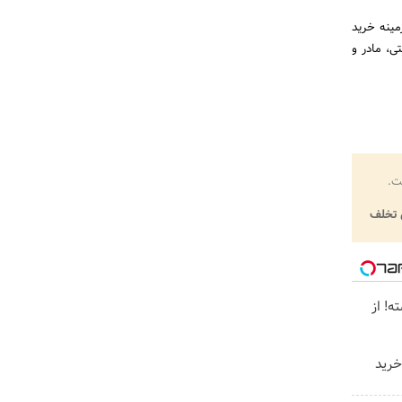
مینه خرید
ی، مادر و
ت.
تخلف
ه! از
 خرید