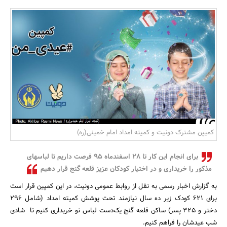
بانک، بیمه و سرمایه
مسکن و ساختمان
کمیپن مشترک دونیت و کمیته امداد امام خمینی(ره)
برای انجام این کار تا 28 اسفندماه 95 فرصت داریم تا لباسهای
مذکور را خریداری و در اختیار کودکان عزیز قلعه گنج قرار دهیم
به گزارش اخبار رسمی به نقل از روابط عمومی دونیت، در این کمپین قرار است
برای 621 کودک زیر ده سال نیازمند تحت پوشش کمیته امداد (شامل 296
دختر و 325 پسر) ساکن قلعه گنج یک‌دست لباس نو خریداری کنیم تا شادی
شب عیدشان را فراهم کنیم.