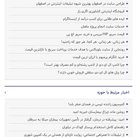
طراحی سایت در اصفهان بهترین شیوه تبلیغات اینترنتی در اصفهان
فروشگاه اینترنتی کشاورزی اگری راز
ایده های طلایی برای کسب درآمد از اینستاگرام
خدمات سایت انجام پروژه ماهان
قیمت سرور HP/بررسی و خرید سرور اچ پی
هر زبانی، هر زمانی، هر کجا، هر جور که راحتید!
رونمایی از سایت بلوباکس با هدف خدمات پرداخت سریع با نازلترین قیمت
خرید تلگرام پرمیوم با ارزان ترین قیمت
چرا لامپ ال ای دی از لامپ رشته‌ای و کم مصرف بهتر است؟
چرا پنل های ال ای دی سقفی فروش خوبی دارند؟
اخبار مرتبط با حوزه
کمیسیون راننده تپسی در همدان صفر شد!
روشن ماند چراغ بیمارستان خیریه امید
امید؛ پیشرفته در درمان، گرفتار در تأمین تجهیزات بیماران مبتلا به سرطان
راهنمای کامل استخدام پرستار کودک در نیاوران
از تبلیغات تا همراهی اجتماعی؛ روایت تازه‌ای از همدلی در یک کمپین شهری