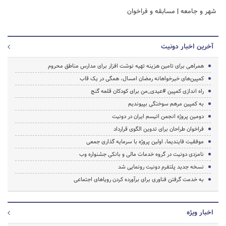
شهر و جامعه
|
مسابقه و فراخوان
آخرین اخبار دونیت
همراهی برای تامین هزینه تهیه نوشت افزار برای مدارس مناطق محروم
کمپین‌های خیرخواهانه رمضان امسال، همگی در یک قاب
راه اندازی کمپین #عیدی_من برای کودکان قلعه گنج
به کمپین مرهم سوختگی بپیوندیم
دومین پروژه انجمن اتیسم ایران در دونیت
فراخوان طراحان برای تدوین الگوی قرارداد
موفقیت فایندیما، اولین پروژه با سرمایه گذاری جمعی
نامزدی دونیت در گروه خدمات مالی و بانکی جشنواره وب
نسخه جدید پلتفرم دونیت رونمایی شد
به خدمت گرفتن فناوری برای برآورده کردن رویاهای اجتماعی
اخبار ویژه