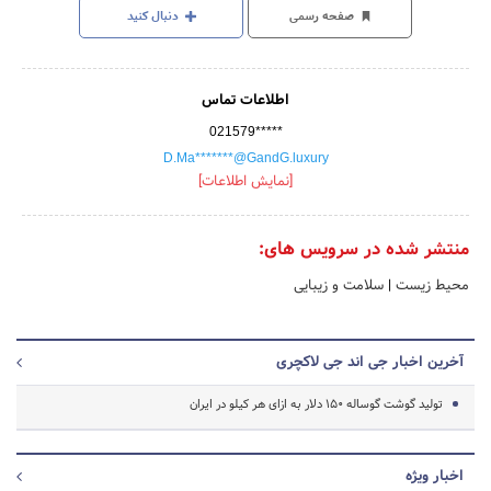
صفحه رسمی
دنبال کنید
اطلاعات تماس
021579*****
D.Ma*******@GandG.luxury
[نمایش اطلاعات]
منتشر شده در سرویس های:
محیط زیست
|
سلامت و زیبایی
آخرین اخبار جی اند جی لاکچری
تولید گوشت گوساله 150 دلار به ازای هر کیلو در ایران
اخبار ویژه