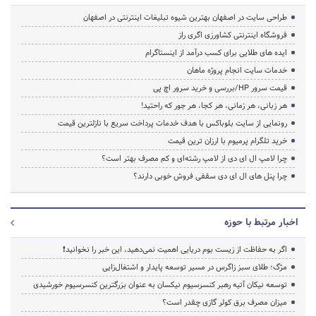
طراحی سایت در اصفهان بهترین شیوه تبلیغات اینترنتی در اصفهان
فروشگاه اینترنتی کشاورزی اگری راز
ایده های طلایی برای کسب درآمد از اینستاگرام
خدمات سایت انجام پروژه ماهان
قیمت سرور HP/بررسی و خرید سرور اچ پی
هر زبانی، هر زمانی، هر کجا، هر جور که راحتید!
رونمایی از سایت بلوباکس با هدف خدمات پرداخت سریع با نازلترین قیمت
خرید تلگرام پرمیوم با ارزان ترین قیمت
چرا لامپ ال ای دی از لامپ رشته‌ای و کم مصرف بهتر است؟
چرا پنل های ال ای دی سقفی فروش خوبی دارند؟
اخبار مرتبط با حوزه
اگر به حفاظت از زیست بوم دریایی اهمیت نمی‌دهید، این خبر را نخوانید❗
مژگ؛ طلای سبز زاگرس در مسیر توسعه پایدار و اشتغال‌زایی
توسعه نیکان آتیه رهبر کنسرسیوم نیکسان به عنوان بزرگترین کنسرسیوم خورشیدی
میزان مصرف برق کولر گازی چقدر است؟