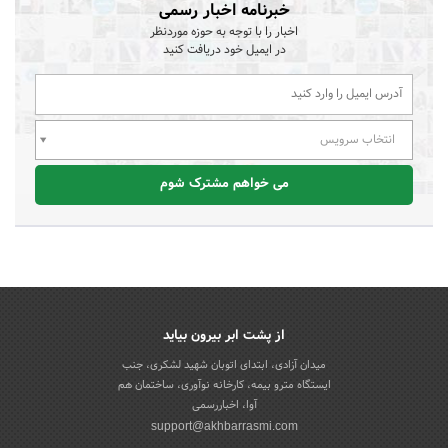
خبرنامه اخبار رسمی
اخبار را با توجه به حوزه موردنظر
در ایمیل خود دریافت کنید
انتخاب سرویس
می خواهم مشترک شوم
از پشت ابر بیرون بیاید
میدان آزادی، ابتدای اتوبان شهید لشکری، جنب
ایستگاه مترو بیمه، کارخانه نوآوری، ساختمان هم
آوا، اخباررسمی
support@akhbarrasmi.com