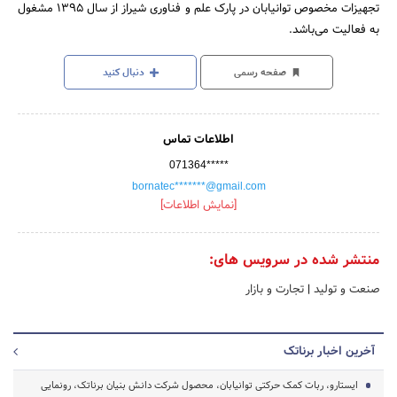
تجهیزات مخصوص توانیابان در پارک علم و فناوری شیراز از سال 1395 مشغول
به فعالیت می‌باشد.
صفحه رسمی
دنبال کنید
اطلاعات تماس
071364*****
bornatec*******@gmail.com
[نمایش اطلاعات]
منتشر شده در سرویس های:
صنعت و تولید
|
تجارت و بازار
آخرین اخبار برناتک
ایستارو، ربات کمک حرکتی توانیابان، محصول شرکت دانش بنیان برناتک، رونمایی