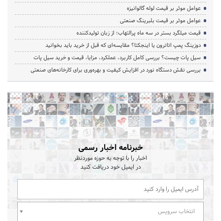
عوامل موثر بر قیمت لوله گالوانیزه
عوامل موثر بر قیمت بلبرینگ صنعتی
قیمت میلگرد بستر در سه ماه پرالتهاب؛ از زبان تولیدکننده
دوزینگ پمپ اتاترون یا اینجکتا؟ مقایسه‌ای که قبل از خرید باید بخوانید
سیل پات چیست؟ بررسی کامل کاربرد، عملکرد، مزایا، قیمت و خرید سیل پات
بررسی نقش دستگاه نورد در افزایش کیفیت و بهره‌وری برای کارخانه‌های صنعتی
خبرنامه اخبار رسمی
اخبار را با توجه به حوزه موردنظر
در ایمیل خود دریافت کنید
انتخاب سرویس