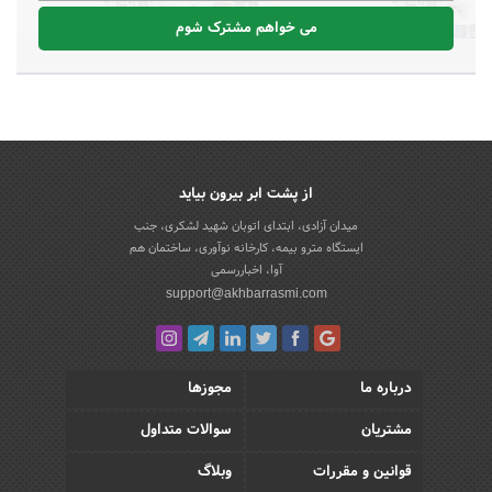
می خواهم مشترک شوم
از پشت ابر بیرون بیاید
میدان آزادی، ابتدای اتوبان شهید لشکری، جنب
ایستگاه مترو بیمه، کارخانه نوآوری، ساختمان هم
آوا، اخباررسمی
support@akhbarrasmi.com
درباره ما
مجوزها
مشتریان
سوالات متداول
قوانین و مقررات
وبلاگ