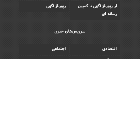
از رپورتاژ آگهی تا کمپین
رپورتاژ آگهی
رسانه ای
سرویس‌های خبری
اقتصادی
اجتماعی
فرهنگی
ورزش
سبک زندگی
رویداد
Copyright © 2013 - 2026 Akhbar Rasmi
All Rights Reserved