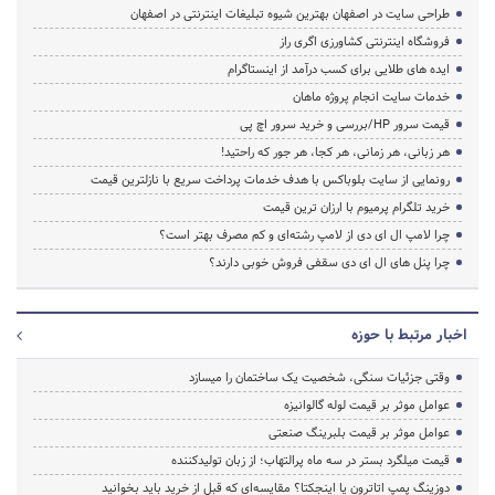
طراحی سایت در اصفهان بهترین شیوه تبلیغات اینترنتی در اصفهان
فروشگاه اینترنتی کشاورزی اگری راز
ایده های طلایی برای کسب درآمد از اینستاگرام
خدمات سایت انجام پروژه ماهان
قیمت سرور HP/بررسی و خرید سرور اچ پی
هر زبانی، هر زمانی، هر کجا، هر جور که راحتید!
رونمایی از سایت بلوباکس با هدف خدمات پرداخت سریع با نازلترین قیمت
خرید تلگرام پرمیوم با ارزان ترین قیمت
چرا لامپ ال ای دی از لامپ رشته‌ای و کم مصرف بهتر است؟
چرا پنل های ال ای دی سقفی فروش خوبی دارند؟
اخبار مرتبط با حوزه
وقتی جزئیات سنگی، شخصیت یک ساختمان را میسازد
عوامل موثر بر قیمت لوله گالوانیزه
عوامل موثر بر قیمت بلبرینگ صنعتی
قیمت میلگرد بستر در سه ماه پرالتهاب؛ از زبان تولیدکننده
دوزینگ پمپ اتاترون یا اینجکتا؟ مقایسه‌ای که قبل از خرید باید بخوانید