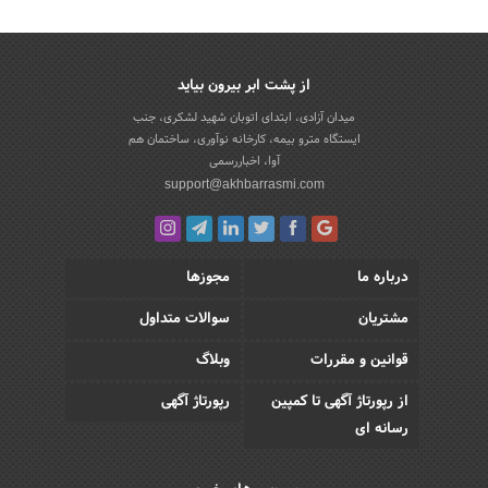
از پشت ابر بیرون بیاید
میدان آزادی، ابتدای اتوبان شهید لشکری، جنب
ایستگاه مترو بیمه، کارخانه نوآوری، ساختمان هم
آوا، اخباررسمی
support@akhbarrasmi.com
درباره ما
مجوزها
مشتریان
سوالات متداول
قوانین و مقررات
وبلاگ
از رپورتاژ آگهی تا کمپین
رپورتاژ آگهی
رسانه ای