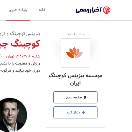
اخبار
خانه
پایگاه خبری
رسمی
-
بیزینس‌کوچینگ و لزوم
منتشر کننده:
اخبار
کوچینگ چ
تایید
شنبه 98/3/11
،
تهران
,
(ا
شده
ورزش و معنویت را با یکدیگ
شرکت‌ها،
دورن خود بیابند و هرگونه
موسسه بیزینس کوچینگ
سازمان‌ها
ایران
و
صفحه رسمی
روابط
عمومی‌ها
دنبال کنید