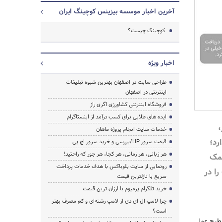
آخرین اخبار موسسه بیزینس کوچینگ ایران
کوچینگ چیست؟
اخبار ویژه
طراحی سایت در اصفهان بهترین شیوه تبلیغات
اینترنتی در اصفهان
فروشگاه اینترنتی کشاورزی اگری راز
ایده های طلایی برای کسب درآمد از اینستاگرام
،
خدمات سایت انجام پروژه ماهان
رد؛
قیمت سرور HP/بررسی و خرید سرور اچ پی
هر زبانی، هر زمانی، هر کجا، هر جور که راحتید!
کمک
رونمایی از سایت بلوباکس با هدف خدمات پرداخت
را در
سریع با نازلترین قیمت
خرید تلگرام پرمیوم با ارزان ترین قیمت
چرا لامپ ال ای دی از لامپ رشته‌ای و کم مصرف بهتر
است؟
 طرح عملی