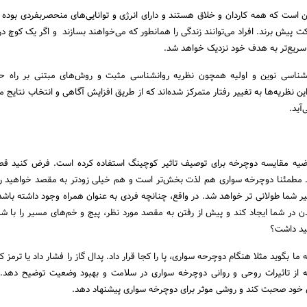
است که همه کاردان و خلاق هستند و دارای انرژی و توانایی‌های منحصربفردی بوده 
کت پیش برند. افراد می‌توانند زندگی را همانطور که می‌خواهند بسازند و اگر یک کوچ د
 سریع‌تر به هدف خود نزدیک خواهد شد.
انشناسی نوین و اولیه همچون نظریه روانشناسی مثبت و روش‌های مبتنی بر راه ح
 نظریه‌ها به تغییر رفتار متمرکز شده‌اند که از طریق افزایش آگاهی و انتخاب نتایج م
آید.
ضیه مقایسه دوچرخه برای توصیف تاثیر کوچینگ استفاده کرده است. فرض کنید قصد
 مطمئنا دوچرخه سواری هم لذت بخش‌تر است و هم خیلی زودتر به مقصد خواهید رس
سیر شما طولانی تر خواهد شد. در واقع، چنانچه فردی به عنوان همراه وجود داشته باشد 
ن در شما ایجاد کند و پیش از رفتن به مقصد مورد نظر، پیج و خم‌های مسیر را با شم
ید داشت؟
ا بگوید مثلا هنگام دوچرحه سواری، پا را کجا قرار داد. پدال گاز را فشار داد یا ترمز ک
 از تاثیرات روحی و روانی دوچرخه سواری در سلامت و بهبود وضعیت توضیح دهد. 
 خود صحبت کند و روشی موثر برای دوچرخه سواری پیشنهاد دهد.