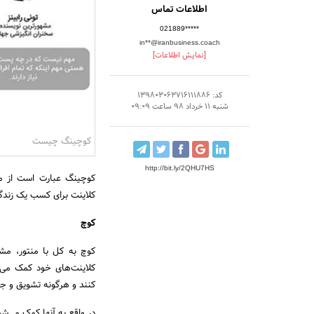
اطلاعات تماس
021889*****
in**@iranbusiness.coach
[نمایش اطلاعات]
کد: 139803063716111886
شنبه 11 خرداد 98 ساعت 09:09
کوچینگ چیست
http://bit.ly/2QHU7HS
کوچینگ عبارت است از م
کلاینت برای کسب یک زند
کوچ
کوچ به کل با منتور، مشا
کلاینت‌های خود کمک می‌
کنند و هرگونه تشویق و جس
در واقع به آنها کمک می‌