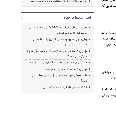
چرا پنل های ال ای دی سقفی فروش خوبی دارند؟
یت‌هایی که
اخبار مرتبط با حوزه
جستجو
چرا پرینتر کارت فارگو DTC1500 یکی از محبوب‌ترین
 را دارند
پرینترهای کارت دنیا است؟
گاه کنند،
پتاری اولین هایپر پت شاپ آنلاین رشت با ارسال
سریع در سراسر شهر
ک کلاینت،
بهترین کیسه خواب برای کوهنوردی و طبیعت‌گردی چه
ویژگی‌هایی دارد؟
دیسپلی مرغ سوخاری چیست ؟ معرفی تولید کننده
بهترین تاب کودک در منزل کدام است؟
و حرفه‌ای
پارک خودکار خودروهای چینی | در ایران جواب می
هند.
دهد؟
نکات مهم در انتخاب تسمه بسته بندی
ه حل‌ها و
وده و یکی