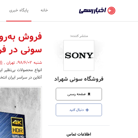
اخبار
خانه
پایگاه خبری
رسمی
-
فروش به‌رو
منتشر کننده:
اخبار
سونی در فر
تایید
شده
شنبه 98/6/02
،
تهران
,
(ا
انواع محصولات بی‌نظیر ا
شرکت‌ها،
آنلاین در سراسر ایران انت
فروشگاه سونی شهراد
سازمان‌ها
و
صفحه رسمی
روابط
دنبال کنید
عمومی‌ها
اطلاعات تماس