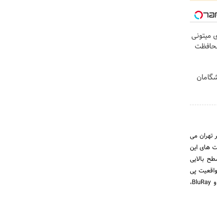
ی میتونی
محافظت
یشگامان
 شهر تهران می
ت های این
ح بالایی
واقعیت پی
ببرید. همچنین این فروشگاه به منظور رفاه حال مشتریان عزیز سیستم های صوتی، پخش کننده های DVD‌و BluRay،