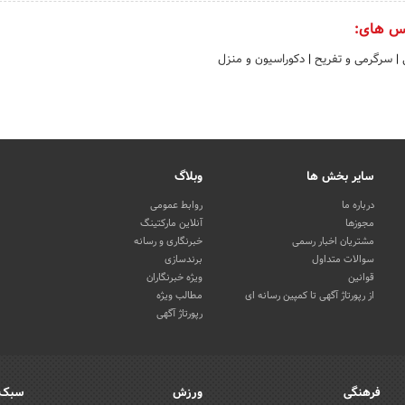
س های:
ی
|
سرگرمی و تفریح
|
دکوراسیون و منزل
سایر بخش ها
وبلاگ
درباره ما
روابط عمومی
مجوزها
آنلاین مارکتینگ
مشتریان اخبار رسمی
خبرنگاری و رسانه
سوالات متداول
برندسازی
قوانین
ویژه خبرنگاران
از رپورتاژ آگهی تا کمپین رسانه ای
مطالب ویژه
رپورتاژ آگهی
فرهنگی
ورزش
سبک 