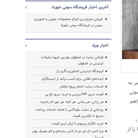
آخرین اخبار فروشگاه سونی شهراد
فروش به‌روزترین انواع محصولات صوتی و تصویری
سونی در فروشگاه سونی شهراد
اخبار ویژه
طراحی سایت در اصفهان بهترین شیوه تبلیغات
اینترنتی در اصفهان
فروشگاه اینترنتی کشاورزی اگری راز
جستجو
ایده های طلایی برای کسب درآمد از اینستاگرام
ر به
خدمات سایت انجام پروژه ماهان
سونی
قیمت سرور HP/بررسی و خرید سرور اچ پی
اهم
هر زبانی، هر زمانی، هر کجا، هر جور که راحتید!
رونمایی از سایت بلوباکس با هدف خدمات پرداخت
سریع با نازلترین قیمت
،
خرید تلگرام پرمیوم با ارزان ترین قیمت
را از
چرا لامپ ال ای دی از لامپ رشته‌ای و کم مصرف بهتر
است؟