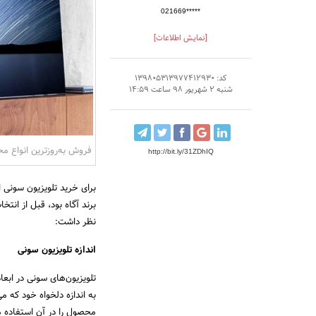
021669*****
[نمایش اطلاعات]
کد: 139805313977412930
شنبه 2 شهریور 98 ساعت 14:59
فروش به‌روزترین انواع 
http://bit.ly/31ZDhIQ
برای خرید تلویزیون سونی ا
برند آگاه بود، قبل از انتخ
نظر داشت:
اندازه تلویزیون سونی
تلویزیون‌های سونی در ابع
به اندازه دلخواه خود که می
محصول را در آن استفاده می