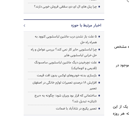
چرا پنل های ال ای دی سقفی فروش خوبی دارند؟
اخبار مرتبط با حوزه
5 علت باز نشدن درب ماشین لباسشویی کنوود به
همراه راه حل
ازه مشخص
چرا لباسشویی حایر کار نمی کند؟ بررسی عوامل و راه
حل خرابی لباسشویی هایر
علت نچرخیدن دیگ ماشین لباسشویی سامسونگ
موجود در
(قدیمی و اتوماتیک)
بازسازی بدنه خودروهای لوکس بدون افت قیمت
افزایش ۱۸ درصدی تعمیرات لوازم خانگی در اصفهان
تعمیر
ساختمانی که قرار بود ویران شود؛ چگونه به «برج
تایتان» تبدیل شد؟
کدام یک از این
تعمیر پکیج در شادآباد با ضمانت
ه هر روزه