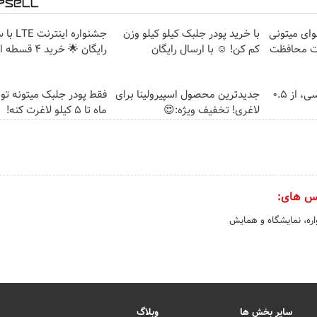
وای میتونی
با خرید پودر جلبک کیلو کیلو وزن
جشنواره ا
ات محافظت
کم کن! ☺ با ارسال رایگان
رایگان 🌟 خرید 4 قسطه اسنپ پی
خرید شمش پلمپ طلاسی، از ۰.۵
جدیدترین محصول اسپیرولینا برای
فقط پودر جلبک میتونه تو
لاغری! تخفیف ویژه:😍
ماه تا 5 کیلو لاغرت کنه!
س های:
ره، نمایشگاه و همایش
سایر بخش ها
وبلاگ