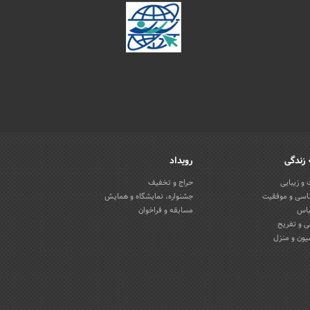
زندگی
رویداد
و زیبایی
حراج و تخفیف
اسی و موفقیت
جشنواره، نمایشگاه و همایش
باس
مسابقه و فراخوان
 و تفریح
یون و منزل