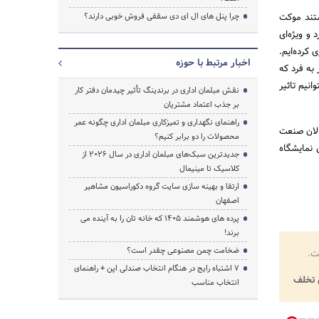
ستند موکت
چرا پنل های ال ای دی سقفی فروش خوبی دارند؟
و ویژه‌ای
 کرده‌ایم.
اخبار مرتبط با حوزه
به فرد که
نیم تاثیر
نقش مبلمان اداری در برندینگ تأثیر چیدمان دفتر کار
بر جذب اعتماد مشتریان
راهنمای نگهداری و تمیزکاری مبلمان اداری چگونه عمر
139 با حضور فعالان صنعت
محصولات را دو برابر کنیم؟
ران برگزار خواهد شد. علاقه‌مندان می‌توانند از ساعت 10 الی 18 از این نمایشگاه
جدیدترین سبک‌های مبلمان اداری در سال ۲۰۲۶ از
کلاسیک تا مینیمال
ارتقا و بهینه سازی سایت گروه دکوراسیون مشاهیر
اصفهان
پرده‌ های هوشمند ۱۴۰۵ که خانه‌ تان را به آینده می‌
برند!
ضخامت چمن مصنوعی چقدر است؟
ت.
۷ اشتباه رایج در هنگام انتخاب صندلی اپن + راهنمای
تخلف
انتخاب مناسب