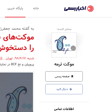
اخبار
خانه
پایگاه خبری
رسمی
-
به گفته محمد جعفرزا
منتشر کننده:
اخبار
موکت‌های ن
تایید
را دستخوش 
شده
شرکت‌ها،
شنبه 98/6/16
،
تهران
,
(ا
موکت ترمه
پروپیلن و نخ BCF در نمایشگاه بین‌المللی کفپوش، موکت و فرش ماشینی 1398 شرکت خواهد کرد.
سازمان‌ها
و
صفحه رسمی
روابط
دنبال کنید
عمومی‌ها
اطلاعات تماس