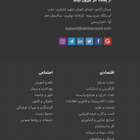
از پشت ابر بیرون بیاید
میدان آزادی، ابتدای اتوبان شهید لشکری، جنب
ایستگاه مترو بیمه، کارخانه نوآوری، ساختمان هم
آوا، اخباررسمی
support@akhbarrasmi.com
اقتصادی
اجتماعی
تجارت و بازار
علم و آموزش
کارآفرینی و استارتاپ
بهداشت و درمان
نفت، انرژی و صنایع وابسته
شهر و جامعه
تجارت الکترونیک و فناوری اطلاعات
حقوقی و قانون
صنعت و تولید
گردشگری و میراث فرهنگی
کسب و کار و خرده فروشی
محیط زیست
صنایع غذایی و کشاورزی
تبلیغات و روابط عمومی
کار و استخدام
بانک، بیمه و سرمایه
مسکن و ساختمان