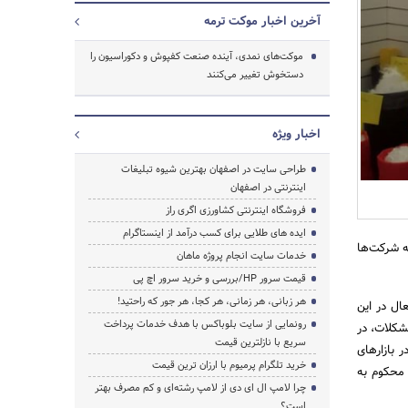
آخرین اخبار موکت ترمه
موکت‌های نمدی، آینده صنعت کفپوش و دکوراسیون را
دستخوش تغییر می‌کنند
جستجو
اخبار ویژه
طراحی سایت در اصفهان بهترین شیوه تبلیغات
اینترنتی در اصفهان
فروشگاه اینترنتی کشاورزی اگری راز
ایده های طلایی برای کسب درآمد از اینستاگرام
ه شرکت‌ها
خدمات سایت انجام پروژه ماهان
قیمت سرور HP/بررسی و خرید سرور اچ پی
هر زبانی، هر زمانی، هر کجا، هر جور که راحتید!
ال در این
رونمایی از سایت بلوباکس با هدف خدمات پرداخت
شکلات، در
سریع با نازلترین قیمت
 بازارهای
خرید تلگرام پرمیوم با ارزان ترین قیمت
 محکوم به
چرا لامپ ال ای دی از لامپ رشته‌ای و کم مصرف بهتر
است؟