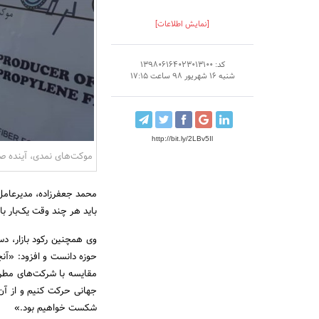
[نمایش اطلاعات]
کد: 139806164023013100
شنبه 16 شهریور 98 ساعت 17:15
http://bit.ly/2LBv5Il
موکت‌های نمدی، آینده ص
محمد جعفرزاده، مدیرعامل 
باید هر چند وقت یک‌بار ب
وی همچنین رکود بازار، دس
حوزه دانست و افزود: «آن
مقایسه با شرکت‌های مطرح د
جهانی حرکت کنیم و از آن‌
شکست خواهیم بود.»