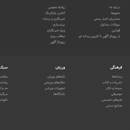
درباره ما
روابط عمومی
مجوزها
آنلاین مارکتینگ
مشتریان اخبار رسمی
خبرنگاری و رسانه
سوالات متداول
برندسازی
قوانین
ویژه خبرنگاران
از رپورتاژ آگهی تا کمپین رسانه ای
مطالب ویژه
رپورتاژ آگهی
فرهنگی
ورزش
سبک 
رسانه‌ها
تازه‌های ورزش
سلامت 
نشریات و کتاب
مکان‌های ورزشی
روانشن
سینما و تئاتر
تجهیزات ورزشی
مد و ل
موسیقی
باشگاه‌ها
سرگرمی
هنرهای تجسمی
دکوراس
صنایع دستی