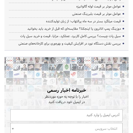
عوامل موثر بر قیمت لوله گالوانیزه
عوامل موثر بر قیمت بلبرینگ صنعتی
قیمت میلگرد بستر در سه ماه پرالتهاب؛ از زبان تولیدکننده
دوزینگ پمپ اتاترون یا اینجکتا؟ مقایسه‌ای که قبل از خرید باید بخوانید
سیل پات چیست؟ بررسی کامل کاربرد، عملکرد، مزایا، قیمت و خرید سیل پات
بررسی نقش دستگاه نورد در افزایش کیفیت و بهره‌وری برای کارخانه‌های صنعتی
خبرنامه اخبار رسمی
اخبار را با توجه به حوزه موردنظر
در ایمیل خود دریافت کنید
انتخاب سرویس