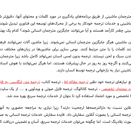
جمان ماشینی از طریق برنامه‌های یادگیری در مورد کلمات و محتوای آنها، دقیق‌تر شده
اشینی و خدمات ترجمه خودکار به برخی از محرک‌های توسعه این فناوری تبدیل شوند.
ی چقدر کارآمد هستند و آیا می‌توانند جایگزین مترجمان انسانی شوند؟ کدام یک بهت
ماشینی هرگز جایگزین مترجمان انسانی نمی‌شوند. زیرا ماشین آلات نمی‌توانند فره
انند کلمات را با متن مرتبط کنند. بومی سازی برای ماشین‌ها در زبان‌های مختلف د
اندن سبک و لحن نیستند. ترجمه بدون لمس انسان نمی‌تواند کامل باشد زیرا مترجمان 
نند و اگرچه روز به روز در حال پیشرفت هستند، اما هرگز نمی‌توانند با هوش انسا
شینی نیار به بازخوانی ترجمه توسط انسان دارند.
فع نیازهای ترجمه خود نظیر
ترجمه مقاله isi
، ترجمه کتاب،
ترجمه متن انگلیسی به فا
ید محتوای تخصصی
، ترجمه کاتالوگ، ترجمه فایل صوتی و ویدئویی و .... از یک سایت 
ا تخصصی و مورد اعتماد استفاده کرد تا بتوان از خدمات ترجمه سریع بهره مند شد.
لاین نسبت به دارالترجمه‌ها ارجحیت دارند؟ زیرا نیازی به مراجعه حضوری به آن
رجمه انسانی را بصورت آنلاین سفارش داد. فایده سفارش خدمات ترجمه انسانی به صور
ورت بلادرنگ است. اما چگونه می‌توان خدمات ترجمه سریع، آسان و تضمینی دریافت ک