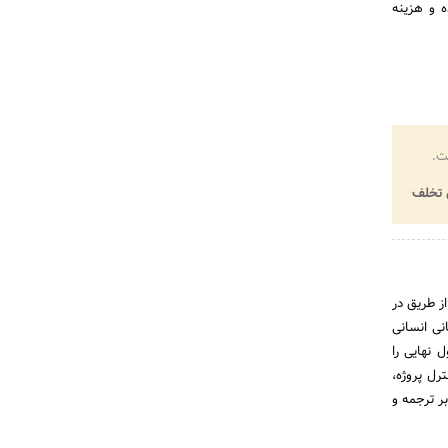
ه و هزینه
ت.
تخلف
از طریق در
نی انسانی
 نهایی را
رل پروژه،
ر ترجمه و