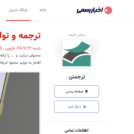
اخبار
خانه
پایگاه خبری
رسمی
-
ترجمه و تول
منتشر کننده:
اخبار
شنبه 98/7/13
،
قزوین
,
(ا
تایید
محتوای سایت و ... را ارا
شده
اقدام به تولید محتوا حرفه‌
شرکت‌ها،
ترجمتن
سازمان‌ها
و
صفحه رسمی
روابط
دنبال کنید
عمومی‌ها
اطلاعات تماس