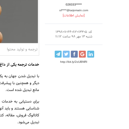
028333*****
of****@tarjomatn.com
[نمایش اطلاعات]
کد: 139807064082013305
شنبه 13 مهر 98 ساعت 11:12
ترجمه و تولید محتوا
http://bit.ly/2oUBNRI
خدمات ترجمه یکی از داغ‌
با تبدیل شدن جهان به یک
دیگر و همچنین با پیشرفت ف
مانع تبدیل شده است.
برای دستیابی به خدمات 
شناسایی هستند و باید آنها 
کاتالوگ فروش، مقاله، کتا
تبدیل می‌شود.