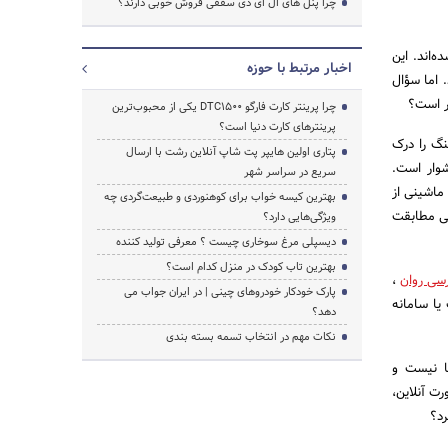
چرا پنل های ال ای دی سقفی فروش خوبی دارند؟
‌اند. این
اخبار مرتبط با حوزه
 اما سؤال
ر است؟
چرا پرینتر کارت فارگو DTC1500 یکی از محبوب‌ترین
پرینترهای کارت دنیا است؟
نگ را درک
پتاری اولین هایپر پت شاپ آنلاین رشت با ارسال
شوار است.
سریع در سراسر شهر
ماشینی از
بهترین کیسه خواب برای کوهنوردی و طبیعت‌گردی چه
نی مطابقت
ویژگی‌هایی دارد؟
دیسپلی مرغ سوخاری چیست ؟ معرفی تولید کننده
بهترین تاب کودک در منزل کدام است؟
رسی روان
،
پارک خودکار خودروهای چینی | در ایران جواب می
یا سامانه
دهد؟
نکات مهم در انتخاب تسمه بسته بندی
ها نیست و
ت آنلاین،
رد؟