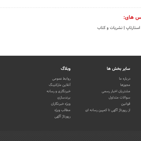
س های:
 استارتاپ
|
نشریات و کتاب
سایر بخش ها
وبلاگ
درباره ما
روابط عمومی
مجوزها
آنلاین مارکتینگ
مشتریان اخبار رسمی
خبرنگاری و رسانه
سوالات متداول
برندسازی
قوانین
ویژه خبرنگاران
از رپورتاژ آگهی تا کمپین رسانه ای
مطالب ویژه
رپورتاژ آگهی