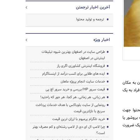
آخرین اخبار ترجمتن
ترجمه و تولید محتوا
اخبار ویژه
طراحی سایت در اصفهان بهترین شیوه تبلیغات
اینترنتی در اصفهان
فروشگاه اینترنتی کشاورزی اگری راز
ایده های طلایی برای کسب درآمد از اینستاگرام
خدمات سایت انجام پروژه ماهان
ن به مکان
قیمت سرور HP/بررسی و خرید سرور اچ پی
فراد به یک
هر زبانی، هر زمانی، هر کجا، هر جور که راحتید!
جستجو
رونمایی از سایت بلوباکس با هدف خدمات پرداخت
حتوا جهت
سریع با نازلترین قیمت
 بروشور یا
خرید تلگرام پرمیوم با ارزان ترین قیمت
 یک ضرورت
چرا لامپ ال ای دی از لامپ رشته‌ای و کم مصرف بهتر
است؟