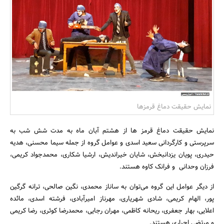
بانک، بیمه و سرمایه
مسکن و ساختمان
نمایش حقیقت دماغ قرمزها
نمایش حقیقت دماغ قرمز ها از هشتم آبان ماه به مدت شش شب به
سرپرستی و کارگردانی سعید اسدی و عوامل گروه از جمله سیما محسنی، هدیه
حیدری، پویان یزدانبخش، شایان خیراندیش، ارشیا شکاری، محمدجواد کریمی،
فرزان وحدانی و فرانک کاوه هستند.
از دیگر عوامل این گروه می‌توان به ساناز محمدی، نگین صالحی، ترانه گرگین
پور، الهام کریمی، شادی شهریاری، مهرناز امیرآبادی، فرشته اسدی، مائده
اعلایی، بهار جعفری، ریحانه کاظمی، مهران رجایی، محمدرضا کوثری، رضا کریمی
و مرتضی احراری هستند.