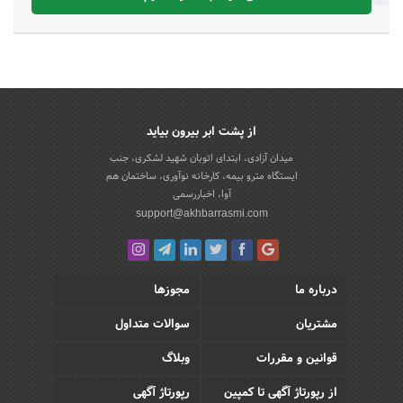
از پشت ابر بیرون بیاید
میدان آزادی، ابتدای اتوبان شهید لشکری، جنب
ایستگاه مترو بیمه، کارخانه نوآوری، ساختمان هم
آوا، اخباررسمی
support@akhbarrasmi.com
درباره ما
مجوزها
مشتریان
سوالات متداول
قوانین و مقررات
وبلاگ
از رپورتاژ آگهی تا کمپین
رپورتاژ آگهی