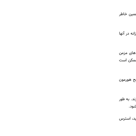
همین خاطر
انه در آنها
ه روی ۱۶ نفر از افرادی که دردهای مزمن
 ممکن است
شح هورمون
د. به طور
ود.
ید، استرس