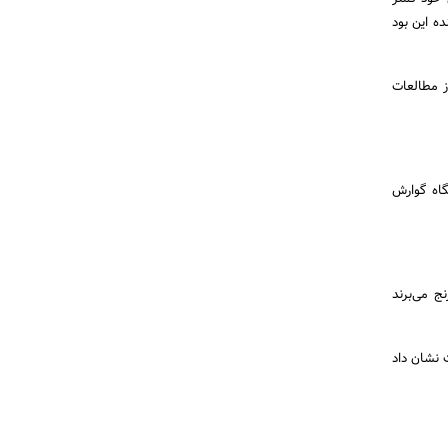
د نیز نشان دهنده این بود
ز مطالعات
گاه گوارش
ذیر (ibs) و یا التهاب روده رنج می‌برند
یر است نشان داد