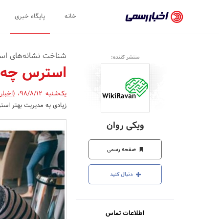
اخبار
خانه
پایگاه خبری
رسمی
-
شناخت نشانه‌های ا
منتشر کننده:
اخبار
استرس چه ع
تایید
یک‌شنبه 98/8/12
،
(اخبار
شده
زیادی به مدیریت بهتر است
شرکت‌ها،
ویکی روان
سازمان‌ها
و
صفحه رسمی
روابط
دنبال کنید
عمومی‌ها
اطلاعات تماس