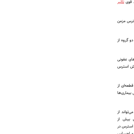
د قوی
تاثیر
ها که استرس مزمن
آنها به دو گروه از
یماری‌های عفونی
افزایش استرس
طعه‌ای از
بیماری‌ها
تواند از
س بیش از
ش سطح استرس در
 و احساس