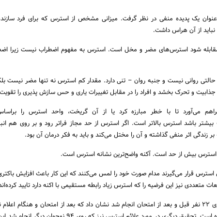
ه عنوان یک پدیده منفی در نظر گرفت. میزانی مشخص از استرس که برای فرد سازن
باید از آن هراس داشت.
ن مقابله شود استرس‌های مضر و مخل است. استرس به مفهوم اضطراب نیست زیرا اض
حالتی روانی نیست و جنبه روان – تنی دارد. مقدار کم استرس نه تنها مضر نیست بلکه
جذابیت و تحرک بخشد و افراد را در مقابل تغییرات یاری و حس سازش پذیری را تقویت 
هم می‌آورد تا با خطر مبارزه کرد یا از آن گریخت، واحد استرس را براساس
بیشتر باشد استرس بالاتر است. اگر استرس از حد مجاز فراتر رود و بر روی هم انب
بر زندگی اثر منفی گذاشته و آن را مختل می‌کند و باید به فکر درمان آن بود.
 استرس بیش از حد است. آکنه واضح‌ترین نشانه استرس است.
استرس قرار می‌گیرند مدام صورت خود را لمس می‌کنند که این کار باعث افزایش باکتر
ات متعددی نیز این فرضیه را که استرس زیاد رابطه مستقیمی با اکنه دارد تایید کرده‌اند
یکی از این مطالعات که روی ۲۲ نفر قبل و بعد از امتحان انجام شد نشان داد که بعد از امتحان و هنگام اعلا
بیشتری آکنه مشاهده شده است. تحقیق دیگری در مورد علائم استرس نیز که روی ۹۴ نوج