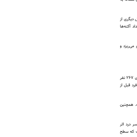
 دیگری از
د آکنه‌ها
می‌ریزد و
سر درد نیز یکی دیگر از علائم استرس است که این درد معمولا در ناحیه سر و گردن احساس می‌شود. مطالعه روی ۲۶۷ نفر
ی بوده که فرد قبل از
. همچنین
ر درد اثر
ست که سطح