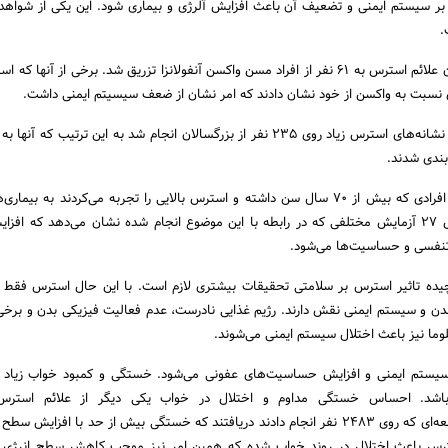
ر سیستم ایمنی و تضعیف آن باعث افزایش آلرژی و بیماری شود. این یکی از شواه
.
در یکی از مطالعات پیرامون علائم استرس به ۶۱ نفر از افراد مسن واکسن آنفولانزا تزریق شد. برخی از آن
نسبت به واکسن از خود نشان دادند که امر نشان از ضعف سیسیتم ایمنی داشت.
مطالعه دیگری برای کشف نشانه‌های استرس زیاد روی ۲۳۵ نفر از بزرگسالان انجام شد به این ترتیب که 
ندی شدند.
بعد از یک دوره شش ماه افرادی که بیش از ۷۰ سال سن داشته و استرس بالایی را تجربه می‌کردند به ب
تنفسی مبتلا شدند. تحلیل ۲۷ آزمایش مختلفی که در رابطه با این موضوع انجام شده نشان می‌دهد که 
تنفسی و حساسیت‌ها می‌شود.
یده تاثیر استرس بر سلامتی تحقیقات بیشتری لازم است. با این حال استرس فقط ق
دن و سیستم ایمنی نقش دارند. رژیم غذایی نادرست، عدم فعالیت فیزیکی بدن و برخی 
لوما نیز باعث اختلال سیستم ایمنی می‌شوند.
ستم ایمنی و افزایش حساسیت‌های عفونی می‌شود. خستگی و کمبود خواب زیاد می‌
 باشد. احساس خستگی مداوم و اختلال در خواب یکی دیگر از علائم استر
حد است. محققان با مطالعه‌ای که روی ۲۴۸۳ نفر انجام دادند دریافتند که خستگی بیش از حد با افزای
ترس باعث اختلال در روند خواب شده که همین امر نیز موجب کاهش سطح انرژی