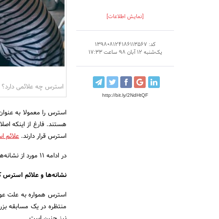
[نمایش اطلاعات]
کد: 139808124186113567
یک‌شنبه 12 آبان 98 ساعت 17:33
استرس چه علائمی دارد؟
http://bit.ly/2NdHtQF
استرس را معمولا به عنوان
استرس قرار دارند.
علائم ا
در ادامه ۱۱ مورد از نشانه‌های استرس از دید روانشناسی بررسی شده است.
نشانه‌ها و علائم استرس ک
استرس همواره به علت عوا
منتظره در یک مسابقه بزرگ
نیز چنین است.