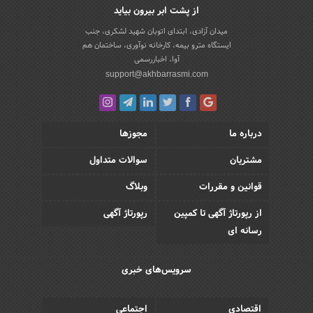
از پشت ابر بیرون بیاید
میدان آزادی، ابتدای اتوبان شهید لشکری، جنب
ایستگاه مترو بیمه، کارخانه نوآوری، ساختمان هم
آوا، اخباررسمی
support@akhbarrasmi.com
درباره ما
مجوزها
مشتریان
سوالات متداول
قوانین و مقررات
وبلاگ
از رپورتاژ آگهی تا کمپین
رپورتاژ آگهی
رسانه ای
سرویس‌های خبری
اقتصادی
اجتماعی