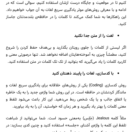
کنیم تا در موقعیت و جایگاه درست ازشان استفاده کنیم، سوالی است که در
ادامه و با معرفی روش‌های موثر یادگیری سریع لغات به آن جواب خواهیم داد.
این راهکارها به شما کمک می‌کند تا کلمات را در حافظه‌ی بلندمدتتان جاساز
کنید.
لغت را از متن جدا نکنید
اگر لیستی از کلمات را جلوی رویتان بگذارید و بی‌هدف حفظ کردن را شروع
کنید، مطمئناً چیزی به آموخته‌هایتان اضافه نخواهد شد. تنها درصورتی معنی و
کاربرد کلمات را یاد می‌گیرید که بتوانید از تک تک کلمات در متن استفاده کنید.
با کدسازی، لغات را پایبند ذهنتان کنید
روش کدسازی (Coding) یکی از روش‌های خلاقانه برای یادگیری سریع لغات و
ماندگار کردنشان در حافظه است. در این روش شما واژه‌ی جدید را به یک خاطره
یا اتفاق جالب و یا یک شخص ربط می‌دهید. این کار باعث می‌شود تلفظ و
معنی کلمات را بهتر یاد بگیرید و هر زمان که خواستید، آن را به یاد بیاورید.
جستجو
مثلاً کلمه Jealous (جَلِس) به‌معنی حسود است. شما می‌توانید از شباهت
تلفظ این کلمه با واژه‌ی آشنای «جلسه» استفاده کنید و چنین کدی بسازید: در