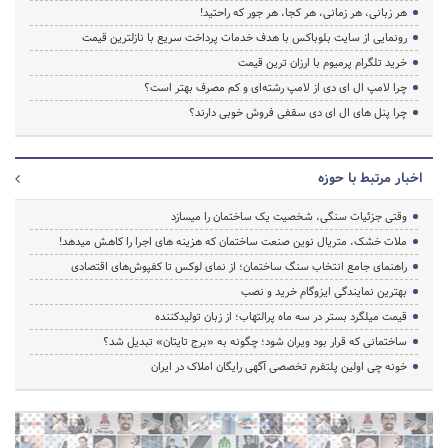
هر زبانی، هر زمانی، هر کجا، هر جور که راحتید!
رونمایی از سایت بلوباکس با هدف خدمات پرداخت سریع با نازلترین قیمت
خرید تلگرام پرمیوم با ارزان ترین قیمت
چرا لامپ ال ای دی از لامپ رشته‌ای و کم مصرف بهتر است؟
چرا پنل های ال ای دی سقفی فروش خوبی دارند؟
اخبار مرتبط با حوزه
وقتی جزئیات سنگی، شخصیت یک ساختمان را میسازد
ملات خشک، متریال نوین صنعت ساختمان که هزینه‌ های اجرا را کاهش میدهد!
راهنمای جامع انتخاب سنگ ساختمان؛ از نمای لوکس تا کفپوش‌های اقتصادی
بهترین نمایندگی ایزوگام خرید و نصب
قیمت میلگرد بستر در سه ماه پرالتهاب؛ از زبان تولیدکننده
ساختمانی که قرار بود ویران شود؛ چگونه به «برج تایتان» تبدیل شد؟
خونه چی اولین پلتفرم تخصصی آگهی رایگان املاک در ایران