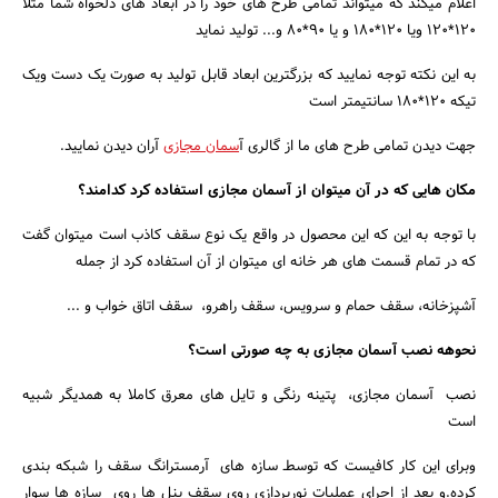
اعلام میکند که میتواند تمامی طرح های خود را در ابعاد های دلخواه شما مثلا
120*120 ویا 120*180 و یا 90*80 و... تولید نماید
به این نکته توجه نمایید که بزرگترین ابعاد قابل تولید به صورت یک دست ویک
تیکه 120*180 سانتیمتر است
جهت دیدن تمامی طرح های ما از گالری آ
سمان مجازی
آران دیدن نمایید.
مکان هایی که در آن میتوان از آسمان مجازی استفاده کرد کدامند؟
جستجو
با توجه به این که این محصول در واقع یک نوع سقف کاذب است میتوان گفت
که در تمام قسمت های هر خانه ای میتوان از آن استفاده کرد از جمله
آشپزخانه، سقف حمام و سرویس، سقف راهرو، سقف اتاق خواب و ...
نحوهه نصب آسمان مجازی به چه صورتی است؟
نصب آسمان مجازی، پتینه رنگی و تایل های معرق کاملا به همدیگر شبیه
است
وبرای این کار کافیست که توسطـ سازه های آرمسترانگ سقف را شبکه بندی
کرده.و بعد از اجرای عملیات نورپردازی روی سقف پنل ها روی سازه ها سوار