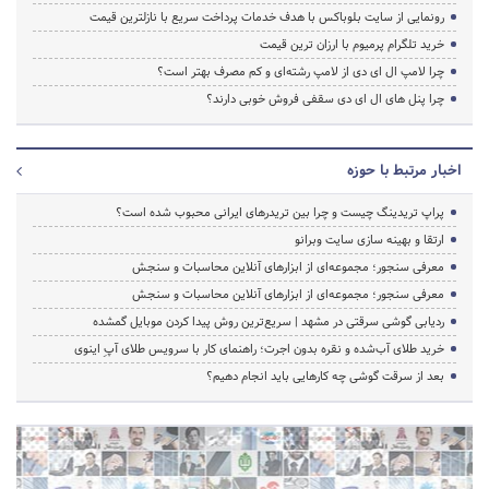
رونمایی از سایت بلوباکس با هدف خدمات پرداخت سریع با نازلترین قیمت
خرید تلگرام پرمیوم با ارزان ترین قیمت
چرا لامپ ال ای دی از لامپ رشته‌ای و کم مصرف بهتر است؟
چرا پنل های ال ای دی سقفی فروش خوبی دارند؟
اخبار مرتبط با حوزه
پراپ تریدینگ چیست و چرا بین تریدرهای ایرانی محبوب شده است؟
ارتقا و بهینه سازی سایت وبرانو
معرفی سنجور؛ مجموعه‌ای از ابزارهای آنلاین محاسبات و سنجش
معرفی سنجور؛ مجموعه‌ای از ابزارهای آنلاین محاسبات و سنجش
ردیابی گوشی سرقتی در مشهد | سریع‌ترین روش پیدا کردن موبایل گمشده
خرید طلای آب‌شده و نقره بدون اجرت؛ راهنمای کار با سرویس طلای آپِ اینوی
بعد از سرقت گوشی چه کارهایی باید انجام دهیم؟