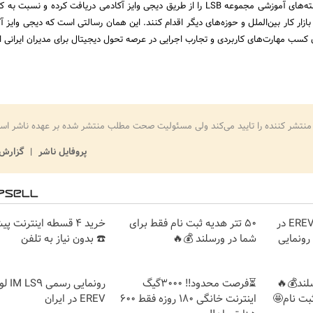
کارهای ایرانی می‌توانند بسته‌های آموزشی مجموعه LSB را از طریق دیجی وایز آکادمی دریافت کرده و
 بازار کار بین‌الملل و حوزه‌های دیگر اقدام کنند. این همان رسالتی است که دیجی وایز آ
کسب مهارت‌های کاربردی و تجارب اجرایی در عرصه تحول دیجیتال برای مدیران ایرانی 
منتشر کننده را تایید می‌کند ولی مسئولیت صحت مطلب منتشر شده بر عهده ناشر اس
پروفایل ناشر
گزارش 
لوکس‌ترین شاسی‌بلند EREV در
50 تتر هدیه ثبت نام فقط برای
خرید 4 قسطه اینترنت پ
 رونمایی
شما در ورسلند 💰🔥
☎️ بدون نیاز به تلفن
سلند💰🔥
⏳فرصت محدود!! 3000گیگ
رونمای
اینترنت خانگی 180 روزه فقط 600
EREV در ایران