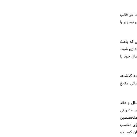
، در قالب
 نوظهور را
ی که باعث
دازی شود.
اق خود با
به گذشته،
انی منابع
تال و عقد
دهنده انواع دوره‌های مدیریتی
و حتی متخصصین
تژی مناسب
بان کسب و