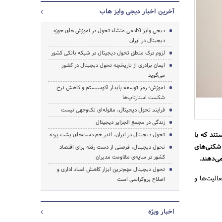
آخرین اخبار دیجی وایز هاب
دیجی وایز آکادمی منشاء تحول در آموزش های حوزه
دیجیتال در ایران
لزوم درک منطق تحول دیجیتال در شبکه بانکی کشور
ایمان برادری از تاریخچه تحول دیجیتال در کشور
می‌گوید
آموزش؛ رمز توسعه پایدار اکوسیستم و کاهش نرخ
شکست استارتاپ‌ها
فرایند تحول دیجیتال، مقوله‌ای تک‌وجهی نیست
زندگی در مجمع الجزایر دیجیتال
تند که با
تحول دیجیتال در ایران، اندر خم دست‌های پشت پرده
شکنی‌های
تحول دیجیتال، فرصتی از دست رفته برای اقتصاد
کشور در سایه‌ی مقاومت مدیران
ی‌دهند.
تحول دیجیتال مهم‌ترین ابزار کاهش فساد اداری و
الیت‌ها و
اصلاح بروکراسی است
اخبار ویژه
جستجو