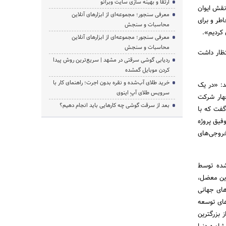
ارتقا و بهینه سازی سایت وبرانو
نقش ایوان
معرفی سنجور؛ مجموعه‌ای از ابزارهای آنلاین
طر و برای
محاسبات و سنجش
 کردیم».
معرفی سنجور؛ مجموعه‌ای از ابزارهای آنلاین
محاسبات و سنجش
تظار داشت
ردیابی گوشی سرقتی در مشهد | سریع‌ترین روش پیدا
کردن موبایل گمشده
خرید طلای آب‌شده و نقره بدون اجرت؛ راهنمای کار با
د: «در یک
سرویس طلای آپِ اینوی
چهار شرکت
بعد از سرقت گوشی چه کارهایی باید انجام دهیم؟
گفت که با
وفیق پروژه
خروجی‌های
شده توسط
 برطرف کردن این معضل،
های جهانی
های توسعه
 بزرگترین