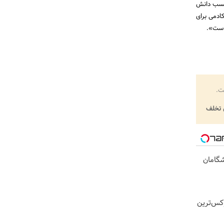
 نسبت به کسب دانش
کادمی برای
است».
ت.
تخلف
یشگامان
ی رسمی IM LS9 لوکس‌ترین