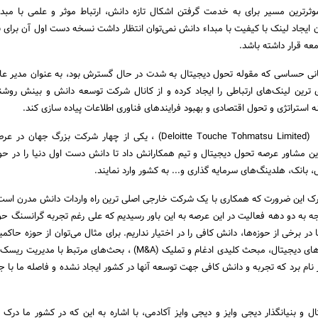
 موثرترین مسیر برای به خدمت گرفتن اشکال تازه دانش، ارتباط موثر و علمی با مبد
ایجاد لینک با کیفیت با مبداء دانش نمی‌توان انتظار داشت نسخه دست اول آن برای به
عه قرار داشته باشد.
مانی حساسی که مقوله تحول دیجیتال به شدت در حال گسترش بود، به عنوان مدیر 
 ترین لینک‌های ارتباطی را ایجاد کرده و از کانال شرکت توسعه دانش و بینش روشنگ
نه استراتژی و تحول اقتصادی و بهبود فرایندهای فناوری اطلاعات پیاده سازی کند.
همکاری با شرکت دیلویت (Deloitte Touche Tohmatsu Limited) ، یکی از چهار شرکت بزرگ 
این مشاور عرصه تحول دیجیتال و تیم همکارانش داد تا دانش دست اول دنیا را در حو
بانک، هلدینگ‌های سرمایه گذاری و... به کشور وارد نمایند.
ک این ضرورت که همکاری با یک شرکت خارجی اصلی ترین راه واردات دانش مدرن است،
جه به دو دهه فعالیت در این عرصه به این باور رسیدیم که علی رغم تجربه گرانسنگ حو
ر برخی از حوزه‌ها، دانش کافی را در اختیار نداریم. برای مثال می‌توان از حوزه حاکم
مباحث مرتبط با استراتژی‌های دیجیتال، مبحث کلیدی ادغام و تملیک (M&A) ، بحث‌های مرتبط ب
 نام برد که تجربه و دانش کافی جهت توسعه آنها در کشور ایجاد نشده و فاصله ما با جه
 و بنیانگذار دیجی وایز و دیجی وایز آکادمی، با اشاره به این که در کشور ما درک