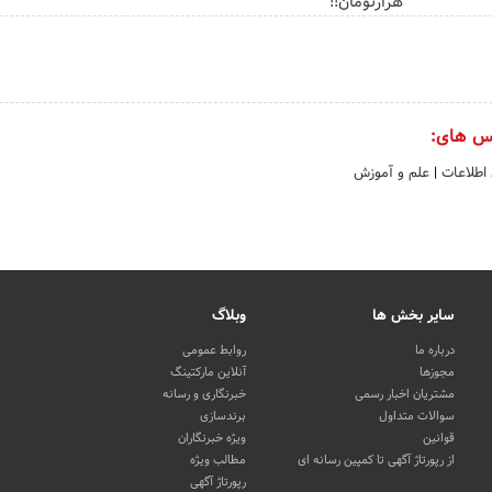
هزارتومان!!
س های:
 اطلاعات
|
علم و آموزش
سایر بخش ها
وبلاگ
درباره ما
روابط عمومی
مجوزها
آنلاین مارکتینگ
مشتریان اخبار رسمی
خبرنگاری و رسانه
سوالات متداول
برندسازی
قوانین
ویژه خبرنگاران
از رپورتاژ آگهی تا کمپین رسانه ای
مطالب ویژه
رپورتاژ آگهی