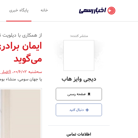
اخبار
خانه
پایگاه خبری
رسمی
-
از همکاری با دیلویت 
منتشر کننده:
اخبار
ایمان برادر
تایید
می‌گوید
شده
شرکت‌ها،
سه‌شنبه 00/6/02
،
(اخبار 
دیجی وایز هاب
یا جهان سومی، منشاء بومی
سازمان‌ها
و
صفحه رسمی
روابط
دنبال کنید
عمومی‌ها
اطلاعات تماس