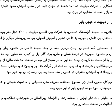
شرکت‌های مشاوره مدیریت و حسابرسی دنیا (Big Four) با هدف دستیابی به رشدی مشابه شرکت‌های 
انجام شد. به این منظور همکاری با شرکت دیلویت که 150 شعبه در جهان دارد، در راستای آموزش نح
 بازار خدمات مشاوره در ایران بود.
از دیلویت تا دیجی وایز
بدیهی بود که تیم ایمان برادری، با تجربه گرانسنگ همکاری با شرکت ب
انتقال این دانش و تجربه به داخل کشور و آموزش اصولی، برنامه ریزی‌های دیگری را ان
نخستین گام عملیاتی ایمان برادری بعد از چند تجربه داخلی در کشور، برای پی
ال و مشاوره مدیریت در عرصه عملی و نظری بود. گام اول پر کردن خلاء‌هایی بود که
ش با آن دست به گریبان بودند. به این خاطر تمرکز این تیم بر صنعت خدمات مالی؛ از ج
سرمایه‌گذاری و شرکت‌های فناوری اطلاعات قرار گرفت که اجرای پروژه‌های موفقی مانند 
 رویدادهای آموزشی متنوعی در همین راستا، دستاورد این برهه زمانی تیم فوق بود.
‌وکار، تدوین استراتژی سطوح مختلف، تعریف مدل عملیاتی و حاکمیت شرکتی و همچ
 دیجیتال، مورد توجه دیجی وایز در این دوره بود.
انطباق بانک‌های ایرانی با استانداردها و الزامات بین‌المللی در شیوه‌های عملکردی و
فعالیت در صنعت بانکداری بود.