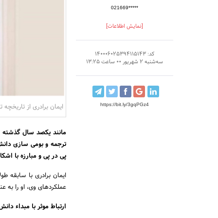
021669*****
[نمایش اطلاعات]
کد: 140006025394115143
سه‌شنبه 2 شهریور 00 ساعت 13:25
https://bit.ly/3gqPGz4
ایمان برادری از تاریخچه 
مانند یکصد سال گذشته و 
ترجمه و بومی سازی دانش
پی در پی و مبارزه با اش
ایمان برادری با سابقه ط
عملکرد‌های وی، او را به 
ارتباط موثر با مبداء دانش