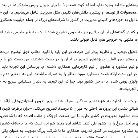
نه‌های مشابه وجود ندارد اضافه کرد: «معمولا ما برای جبران واپس ماندگی‌ها در بند 
د محصولات از توسعه و پیشبرد دانش‌های کلیدی مثل مدیریت غافل می‌مانیم. به این خا
 اول به حوزه‌های کلیدی مدیریت در کشور با شرکت‌های بزرگ از جمله دیلویت همکاری
کر که در گفته‌های ایمان برادری نیز به خوبی تشریح شده است، به طور طبیعی نباید ان
، منتهی به خروجی‌های قابل قبولی باشد.
تحول دیجیتال و نظریه پرداز این عرصه، در این باره با تایید مطلب فوق توضیح می‌ده
عتبر بین المللی پروژه‌های کلیدی در ایران را در دست داشتند، من دست کم با 
 تیم مشاوره یا عضوی از تیم کارفرمایی همکاری داشته ام. براساس این تجربه باید 
ر این مدت ارائه شدند دستاورد مورد انتظار را به همراه نداشتند. این به معنای عدم ت
لوژی بومی شده، به داخل کشور بود. چرا که این تیم‌ها به دنبال دستیابی سریع به 
 تجربیات».
ریت، با اشاره به هزینه‌های سنگین صرف شده برای تدوین استراتژی‌های ارائه 
شرکت‌های بین المللی و عملیاتی نشدن این پروژه‌ها (حتی به میزان 5 درصد)، تصریح می‌کند: «برای
خدمات مشاوره مدیریت در کشور داریم تا این صنعت کوچک و عقب افتاده که با شاخص‌
یج مراحل بلوغ را در کشور طی کند. شاهد این مدعا هم این است که ما برخلاف کشور‌
ه مشاوره مدیریت در کشور نداریم. همکاری ما با شرکت بزرگ دیلویت به عنوان یکی از