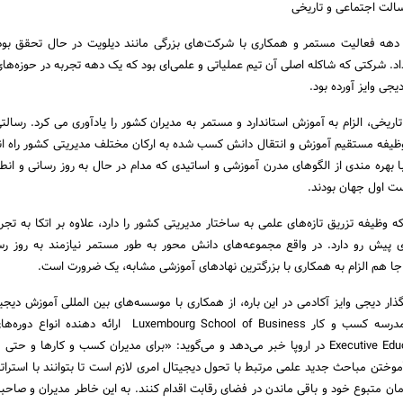
سالت اجتماعی و تاریخی
ک دهه فعالیت مستمر و همکاری با شرکت‌های بزرگی مانند دیلویت در حال تحقق بود
داد. شرکتی که شاکله اصلی آن تیم عملیاتی و علمی‌ای بود که یک دهه تجربه در حوزه‌های
یجی وایز آورده بود.
اریخی، الزام به آموزش استاندارد و مستمر به مدیران کشور را یادآوری می کرد. رسالت
ظیفه مستقیم آموزش و انتقال دانش کسب شده به ارکان مختلف مدیریتی کشور راه ان
ا بهره مندی از الگوهای مدرن آموزشی و اساتیدی که مدام در حال به روز رسانی و انطب
ست اول جهان بودند.
وظیفه تزریق تازه‌های علمی به ساختار مدیریتی کشور را دارد، علاوه بر اتکا به تجر
 پیش رو دارد. در واقع مجموعه‌های دانش محور به طور مستمر نیازمند به روز رس
ا هم الزام به همکاری با بزرگترین نهادهای آموزشی مشابه، یک ضرورت است.
نگذار دیجی وایز آکادمی در این باره، از همکاری با موسسه‌های بین المللی آموزش دیجی
تفاهم‌نامه استراتژیک با مدرسه کسب و کار Luxembourg School of Business ارائه 
miniMBA، MBA و ِExecutive Education در اروپا خبر می‌دهد و می‌گوید: «برای مدیران کسب و کارها 
وختن مباحث جدید علمی مرتبط با تحول دیجیتال امری لازم است تا بتوانند با استرا
ن متبوع خود و باقی ماندن در فضای رقابت اقدام کنند. به این خاطر مدیران و صاح