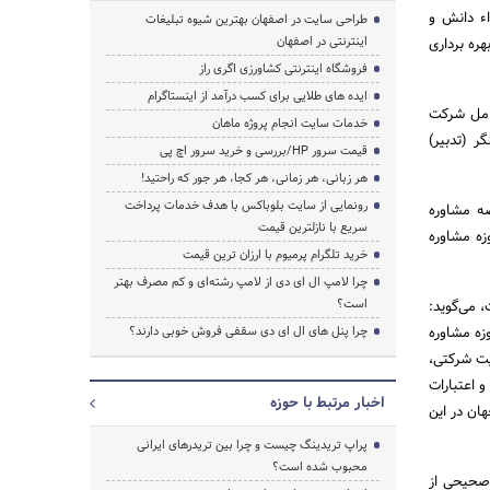
اء دانش و
طراحی سایت در اصفهان بهترین شیوه تبلیغات
اینترنتی در اصفهان
ره برداری
فروشگاه اینترنتی کشاورزی اگری راز
ایده های طلایی برای کسب درآمد از اینستاگرام
عامل شرکت
خدمات سایت انجام پروژه ماهان
ر (تدبیر)
قیمت سرور HP/بررسی و خرید سرور اچ پی
هر زبانی، هر زمانی، هر کجا، هر جور که راحتید!
رونمایی از سایت بلوباکس با هدف خدمات پرداخت
جهان در عرصه مشاوره
سریع با نازلترین قیمت
زه مشاوره
خرید تلگرام پرمیوم با ارزان ترین قیمت
چرا لامپ ال ای دی از لامپ رشته‌ای و کم مصرف بهتر
است؟
 می‌گوید:
زه مشاوره
چرا پنل های ال ای دی سقفی فروش خوبی دارند؟
یت شرکتی،
ا مدیریت ریسک و اعتبارات
اخبار مرتبط با حوزه
ان در این
پراپ تریدینگ چیست و چرا بین تریدرهای ایرانی
محبوب شده است؟
 صحیحی از