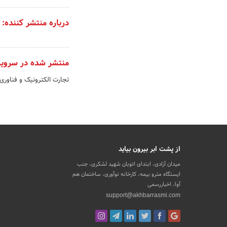
درباره منتشر کننده:
منتشر شده در سروی
تجارت الکترونیک و فناوری
از پشت ابر بیرون بیاید
میدان آزادی، ابتدای اتوبان شهید لشکری، جنب
ایستگاه مترو بیمه، کارخانه نوآوری، ساختمان هم
آوا، اخباررسمی
support@akhbarrasmi.com