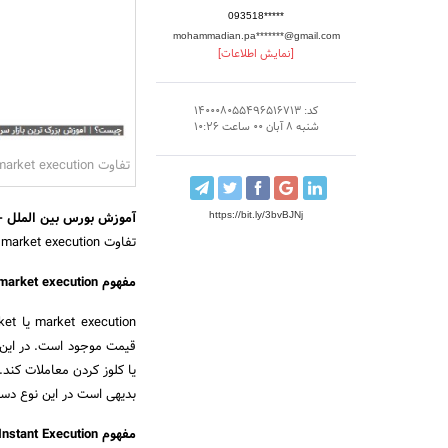
093518*****
mohammadian.pa*******@gmail.com
[نمایش اطلاعات]
کد: 140008055496516713
شنبه 8 آبان 00 ساعت 10:26
تفاوت market execution و Instant Execution چیست؟
آموزش بورس بین الملل
-
https://bit.ly/3bvBJNj
تفاوت market execution و Instant Execution چیست؟ |
مفهوم market execution یا معاملات با اجرای بازار :
قیمت موجود است. در این نو
یا کلوز کردن معاملات کند.
بدیهی است در این نوع دستور به معامله گر اخطا
مفهوم Instant Execution یا معاملات با اجرای آنی :