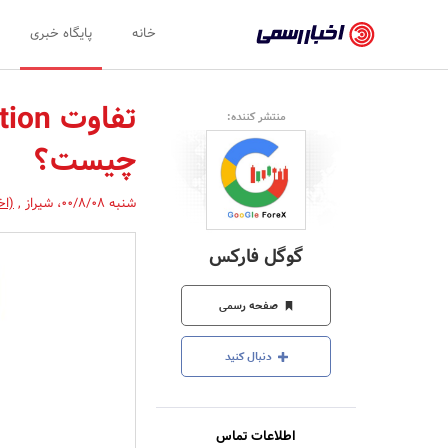
اخبار
خانه
پایگاه خبری
رسمی
-
منتشر کننده:
اخبار
چیست؟
تایید
شده
شنبه 00/8/08
،
شیراز
,
(اخ
شرکت‌ها،
گوگل فارکس
سازمان‌ها
و
صفحه رسمی
روابط
دنبال کنید
عمومی‌ها
اطلاعات تماس