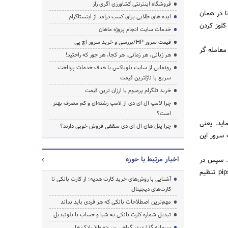
فروشگاه اینترنتی کشاورزی اگری راز
قا در همان
ایده های طلایی برای کسب درآمد از اینستاگرام
کلوز کردن
خدمات سایت انجام پروژه ماهان
قیمت سرور HP/بررسی و خرید سرور اچ پی
معامله گر
هر زبانی، هر زمانی، هر کجا، هر جور که راحتید!
رونمایی از سایت بلوباکس با هدف خدمات پرداخت
سریع با نازلترین قیمت
خرید تلگرام پرمیوم با ارزان ترین قیمت
چرا لامپ ال ای دی از لامپ رشته‌ای و کم مصرف بهتر
است؟
اید. یعنی
چرا پنل های ال ای دی سقفی فروش خوبی دارند؟
ی که برروی چارت میبینید اقدام به گرفتن پوزیشن کند امـا در صورت price change به سرور این
اخبار مرتبط با حوزه
گ tools گزینه options را انتخاب کنید. سپس در
برگه ی Trade ، از قسمت Deviation by default گزینه default میتوانید مقدار انحراف مدنظرتان را بصورت pips تنظیم
آشنایی با روش‌های خرید کارت هدیه؛ از کارت بانکی تا
کارت‌های دیجیتال
مهم‌ترین اصطلاحات بانکی که هر فردی باید بداند
تبدیل شماره کارت بانکی به شبا و حساب با بلوتبدیل
سرمایه گذاری در گواهی سپرده طلا بانک ها