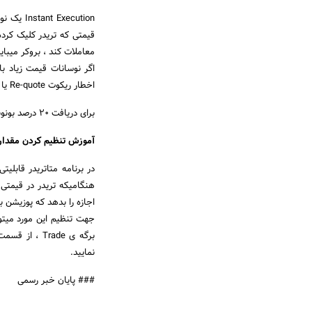
xecution
قیمتی که تریدر کلیک کرده
معاملات کند ، بروکر میبا
اگر نوسانات قیمت زیاد با
اخطار ریکوت Re-quote یا price change نشان داده می شود.
برای دریافت 20 درصد بونوس بر روی
آموزش تنظیم کردن مقدار price change در متاتریدر
در برنامه متاتریدر قابلی
اجازه را بدهد که پوزیشن به اندازه n پیپ در قیمت 
نمایید.
### پایان خبر رسمی