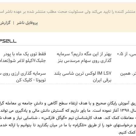
منتشر کننده را تایید می‌کند ولی مسئولیت صحت مطلب منتشر شده بر عهده ناشر اس
پروفایل ناشر
گزارش 
خرید شمش پلمپ طلاسی، از ۰.۵
بهتر از این مگه داریم؟ سرمایه
فقط توی یک ماه با پودر
گذاری روی سهام مرسدس بنز
جلبک7کیلو لاغر شو(تعداد محدود)
ن تتر. همین
IM LS7 لوکس ترین شاسی بلند
سرمایه گذاری ارزی روی س
برقی ایران
تویوتا - کلیک کن
ق آموزش رایگانِ صحیح و با هدف ارتقاء سطح آگاهی و دانشِ جامعه ی معامله گرانِ
مالی ، فعالیت خود را از سال 1398 آغاز نموده است. ما باور داریم که گسترش دانش مالی و یادگیری می تو
ت معاملات کمک کند. هدف کارشناسان تیم «گوگل فارکس» ، شناسایی نیاز و هدف ش
 درخواستهای خود را از طریق «تلگرام» با ما در میان بگذارید تا بتوانیم با ارائه خدم
کمک کنیم.