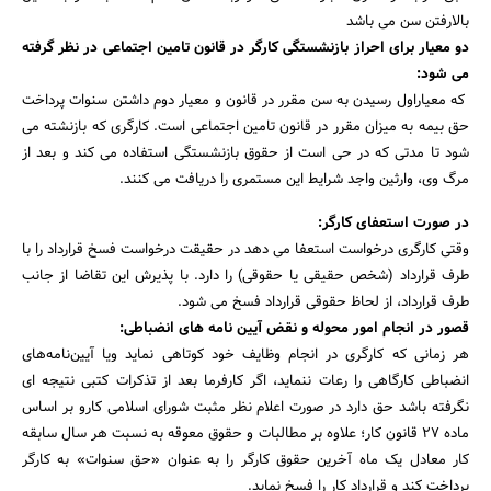
بالارفتن سن می باشد
دو معیار برای احراز بازنشستگی کارگر در قانون تامین اجتماعی در نظر گرفته
می شود:
که معیاراول رسیدن به سن مقرر در قانون و معیار دوم داشتن سنوات پرداخت
حق بیمه به میزان مقرر در قانون تامین اجتماعی است. کارگری که بازنشته می
شود تا مدتی که در حی است از حقوق بازنشستگی استفاده می کند و بعد از
مرگ وی، وارثین واجد شرایط این مستمری را دریافت می کنند.
در صورت استعفای کارگر:
وقتی کارگری درخواست استعفا می دهد در حقیقت درخواست فسخ قرارداد را با
طرف قرارداد (شخص حقیقی یا حقوقی) را دارد. با پذیرش این تقاضا از جانب
طرف قرارداد، از لحاظ حقوقی قرارداد فسخ می شود.
قصور در انجام امور محوله و نقض آیین نامه‌ های انضباطی:
هر زمانی که کارگری در انجام وظایف خود کوتاهی نماید ویا آیین‌نامه‌های
انضباطی کارگاهی را رعات ننماید، اگر کارفرما بعد از تذکرات کتبی نتیجه ای
نگرفته باشد حق دارد در صورت اعلام نظر مثبت شورای اسلامی کارو بر اساس
ماده ۲۷ قانون کار؛ علاوه بر مطالبات و حقوق معوقه به نسبت هر سال سابقه
کار معادل یک ماه آخرین حقوق کارگر را به عنوان «حق سنوات» به کارگر
پرداخت کند و قرارداد کار را فسخ نماید.