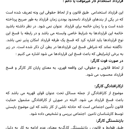
قرارداد استخدام کار غیرموقت یا دائم :
این قرارداد استخدامی طبق قانون و از لحاظ حقوقی این ونه تعریف شده است
که در یکی از بندهای قرارداد نامحدود بوددن زمان قرارداد به طور صریح پرداخته
شده است و یا زمان خاتمه برای قرارداد عنوان نمی شود. در نظر داشته باشید
خاتمه این قراردادها به شرایط خاصی وابسته می باشد و در رابطه با فسخ این
نوع قراردادها باید اشاره کرد که فسخ یک طرفه قرارداد امکان پذیر نمی باشد.
ناگفته نماند که شراطی فسخ این قراردادها در بطن آن ذکر شده است. در زیر
به برخی ازشرایطی که باعث فسخ این قراردادها می شود اشاره می کنیم :
در صورت فوت کارگر:
از لحاظ قانونی و حقوقی، این واقعه قهری، به معنای پایان کار کارگر و فسخ
جستجو
قرارداد محسوب می شود.
ازکارافتادگی کارگر:
موضوع از کارافتادگی از جمله مسائل تحت عنوان قوای قهریه می باشد که
باعث فسخ قرارداد می شود. البته در صورتی از کارافتادگی مشمول حمایت
قانون تأمین اجتماعی است که حادثه ناشی از کار باشد که این موضوع بایستی
توسط کارشناسان تامین اجتماعی بررسی و تشخیص داده شود.
بازنشستگی کارگر:
طبق ظوابط و قانون ، بازنشستگی کارگربه معنای عدم ادامه به کار به دلیل