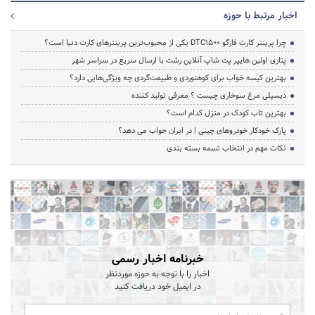
اخبار مرتبط با حوزه
چرا پرینتر کارت فارگو DTC1500 یکی از محبوب‌ترین پرینترهای کارت دنیا است؟
پتاری اولین هایپر پت شاپ آنلاین رشت با ارسال سریع در سراسر شهر
بهترین کیسه خواب برای کوهنوردی و طبیعت‌گردی چه ویژگی‌هایی دارد؟
دیسپلی مرغ سوخاری چیست ؟ معرفی تولید کننده
بهترین تاب کودک در منزل کدام است؟
پارک خودکار خودروهای چینی | در ایران جواب می دهد؟
نکات مهم در انتخاب تسمه بسته بندی
خبرنامه اخبار رسمی
اخبار را با توجه به حوزه موردنظر
در ایمیل خود دریافت کنید