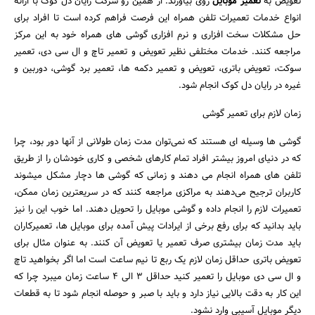
تعویض به
تعمیر موبایل
روی بیاورند. از همین رو شرکت رایان دل کوک با ارائه
انواع خدمات تعمیرات تلفن همراه این فرصت فراهم کرده است تا افراد برای
حل مشکلات سخت افزاری و نرم افزاری گوشی های همراه خود به این مرکز
مراجعه کنند. خدمات مختلفی نظیر تعویض و تعمیر تاچ و ال سی دی، تعمیر
سوکت، تعویض باتری، تعویض و تعمیر دکمه ها، تعمیر برد گوشی، دوربین و
غیره در رایان دل کوک انجام شود.
زمان لازم برای تعمیر گوشی
گوشی ها وسیله ای هستند که نمی‌توان مدت زمان طولانی از آنها دور بود، چرا
که در دنیای امروز بیشتر افراد تمام کارهای شخصی و کاری خودشان را از طریق
جستجو
تلفن های همراه انجام می دهند و زمانی که گوشی ها دچار مشکل میشوند
کاربران ترجیح می‌دهند به مراکزی مراجعه کنند که در سریعترین زمان ممکن،
تعمیرات لازم را انجام داده و گوشی موبایل را تحویل دهند. اما خوب این را نیز
باید بدانید که برای رفع برخی از ایرادات پیش آمده برای موبایل ها، تعمیر‌کاران
باید مدت زمان بیشتری صرف تعمیر یا تعویض آن کنند. به عنوان مثال برای
تعویض باتری حداقل زمان لازم یک ربع تا نیم ساعت است اما اگر بخواهید تاچ
و ال سی دی موبایل را تعمیر کنید حداقل ۳ الی ۴ ساعت زمان میبرد چرا که
این کار به دقت بالایی نیاز دارد و باید با صبر و حوصله انجام شود تا به قطعات
دیگر موبایل آسیبی وارد نشود.