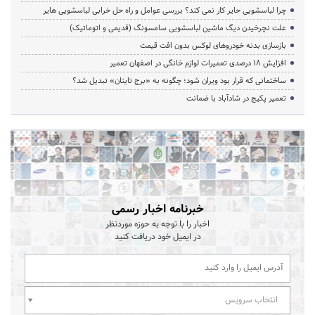
چرا لباسشویی حایر کار نمی کند؟ بررسی عوامل و راه حل خرابی لباسشویی هایر
علت نچرخیدن دیگ ماشین لباسشویی سامسونگ (قدیمی و اتوماتیک)
بازسازی بدنه خودروهای لوکس بدون افت قیمت
افزایش ۱۸ درصدی تعمیرات لوازم خانگی در اصفهان تعمیر
ساختمانی که قرار بود ویران شود؛ چگونه به «برج تایتان» تبدیل شد؟
تعمیر پکیج در شادآباد با ضمانت
خبرنامه اخبار رسمی
اخبار را با توجه به حوزه موردنظر
در ایمیل خود دریافت کنید
انتخاب سرویس