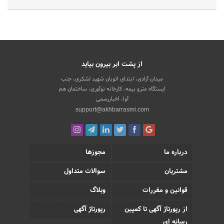
از پشت ابر بیرون بیاید
میدان آزادی، ابتدای اتوبان شهید لشکری، جنب
ایستگاه مترو بیمه، کارخانه نوآوری، ساختمان هم
آوا، اخباررسمی
support@akhbarrasmi.com
درباره ما
مجوزها
مشتریان
سوالات متداول
قوانین و مقررات
وبلاگ
از رپورتاژ آگهی تا کمپین
رپورتاژ آگهی
رسانه ای