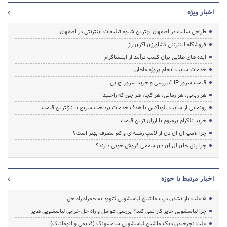
اخبار ویژه
طراحی سایت در اصفهان بهترین شیوه تبلیغات اینترنتی در اصفهان
فروشگاه اینترنتی کشاورزی اگری راز
ایده های طلایی برای کسب درآمد از اینستاگرام
خدمات سایت انجام پروژه ماهان
قیمت سرور HP/بررسی و خرید سرور اچ پی
هر زبانی، هر زمانی، هر کجا، هر جور که راحتید!
رونمایی از سایت بلوباکس با هدف خدمات پرداخت سریع با نازلترین قیمت
خرید تلگرام پرمیوم با ارزان ترین قیمت
چرا لامپ ال ای دی از لامپ رشته‌ای و کم مصرف بهتر است؟
چرا پنل های ال ای دی سقفی فروش خوبی دارند؟
اخبار مرتبط با حوزه
5 علت باز نشدن درب ماشین لباسشویی کنوود به همراه راه حل
چرا لباسشویی حایر کار نمی کند؟ بررسی عوامل و راه حل خرابی لباسشویی هایر
علت نچرخیدن دیگ ماشین لباسشویی سامسونگ (قدیمی و اتوماتیک)