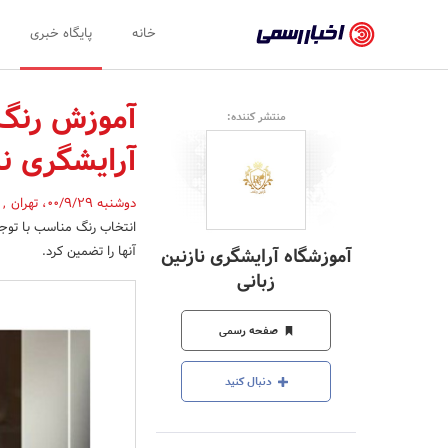
اخبار
خانه
پایگاه خبری
رسمی
-
آموزش رنگ 
منتشر کننده:
اخبار
آرایشگری نا
تایید
شده
دوشنبه 00/9/29
،
تهران
,
انتخاب رنگ مناسب با توج
شرکت‌ها،
آنها را تضمین کرد.
آموزشگاه آرایشگری نازنین
سازمان‌ها
زبانی
و
صفحه رسمی
روابط
عمومی‌ها
دنبال کنید