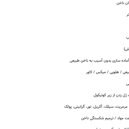
ان ناخن
ر
ب
ش)
ماده سازی بدون آسیب به ناخن طبیعی
یعی / هلویی / میکس / کاور
ی
 ژل زدن از زیر کوتیکول
مرمریت، سیلک، آکریل، تور، گرانیتی، پولک
ت مواد / ترمیم شکستگی ناخن