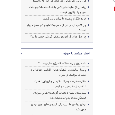
هر زبانی، هر زمانی، هر کجا، هر جور که راحتید!
رونمایی از سایت بلوباکس با هدف خدمات پرداخت
سریع با نازلترین قیمت
خرید تلگرام پرمیوم با ارزان ترین قیمت
جستجو
چرا لامپ ال ای دی از لامپ رشته‌ای و کم مصرف بهتر
است؟
چرا پنل های ال ای دی سقفی فروش خوبی دارند؟
اخبار مرتبط با حوزه
علت بوق زدن دستگاه اکسیژن ساز چیست؟
پرستار سالمند در شهرک غرب | افزایش تقاضا برای
خدمات مراقبت در منزل
مقایسه قیمت ایمپلنت کره ای و اروپایی؛ قدرت
انتخاب از نظر هزینه و کیفیت
بیمارستان بدون دخانیات آذربایجان‌غربی میزبان
فرهنگی هفته بدون دخانیات شد
درمان بواسیر با لیزر؛ یکی از روش‌های نوین درمان
هموروئید