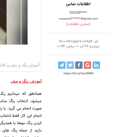
اطلاعات تماس
021220*****
nazanin2*******@gmail.com
[نمایش اطلاعات]
کد: 140009285587016954
دوشنبه 29 آذر 00 ساعت 10:34
آموزش رنگ و مش و کاشت 
https://bit.ly/3qu9MNl
آموزش رنگ و مش
همانطور که میدانیم رن
میشود. انتخاب رنگ منا
صورت انجام می گیرد. با رن
انجام این کار فقط انتخ
کردن رنگ موها با همدیگر 
دارند از جمله رنگ های 