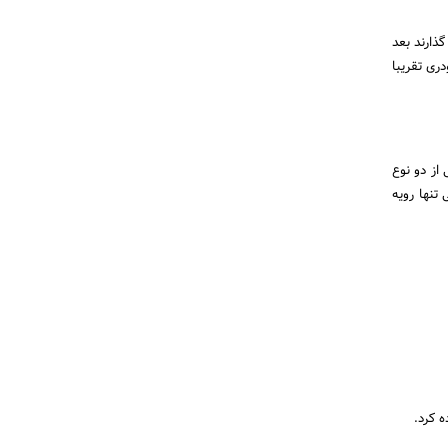
گذارند بعد
 ژله ای با پودری تقریبا
از دو نوع
تنها رویه
ه کرد.