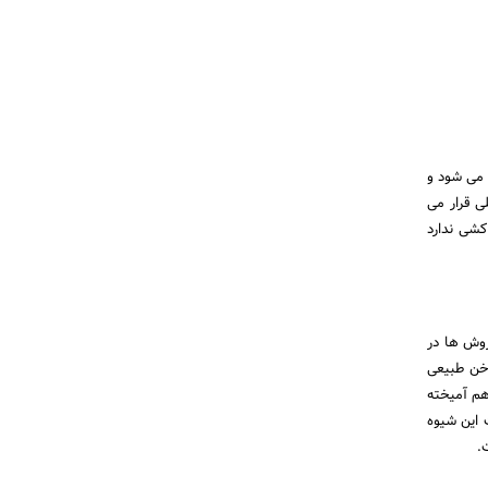
 می شود و
ی قرار می
کشی ندارد
وش ها در
خن طبیعی
هم آمیخته
 این شیوه
.