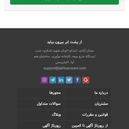
از پشت ابر بیرون بیاید
میدان آزادی، ابتدای اتوبان شهید لشکری، جنب
ایستگاه مترو بیمه، کارخانه نوآوری، ساختمان هم
آوا، اخباررسمی
support@akhbarrasmi.com
درباره ما
مجوزها
مشتریان
سوالات متداول
قوانین و مقررات
وبلاگ
از رپورتاژ آگهی تا کمپین
رپورتاژ آگهی