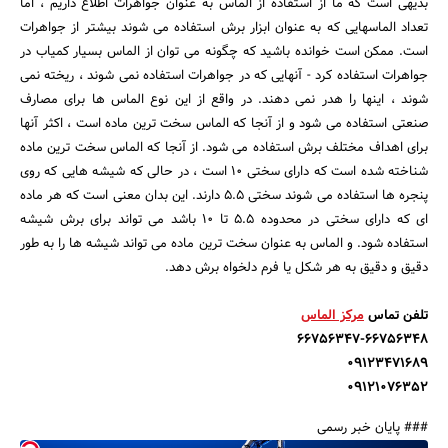
بدیهی است که ما از استفاده از الماس به عنوان جواهرات اطلاع داریم ، اما
تعداد الماسهایی که به عنوان ابزار برش استفاده می شوند بیشتر از جواهرات
است. ممکن است خوانده باشید که چگونه می توان از الماس بسیار کمیاب در
جواهرات استفاده کرد - آنهایی که در جواهرات استفاده نمی شوند ، ریخته نمی
شوند ، اینها را هدر نمی دهند. در واقع از این نوع الماس ها برای مصارف
صنعتی استفاده می شود و از آنجا که الماس سخت ترین ماده است ، اکثر آنها
برای اهداف مختلف برش استفاده می شود. از آنجا که الماس سخت ترین ماده
شناخته شده است که دارای سختی 10 است ، در حالی که شیشه هایی که روی
پنجره ها استفاده می شوند سختی 5.5 دارند. این بدان معنی است که هر ماده
ای که دارای سختی در محدوده 5.5 تا 10 باشد می تواند برای برش شیشه
استفاده شود. و الماس به عنوان سخت ترین ماده می تواند شیشه ها را به طور
دقیق و دقیق به هر شکل یا فرم دلخواه برش دهد.
تلفن تماس
مرکز الماس
66756347-66756348
09123471689
09121076352
### پایان خبر رسمی