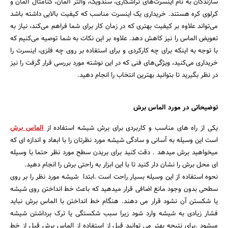
سازندگان به نام اینسرت‌های تراشکاری، سندویک، والتر آلمان، کنامتال آلمان و
کرلوی کره هستند. خریداری یک اینسرت مناسب که کیفیت بالایی داشته باشد
می‌تواند علاوه بر کیفیت بهتری که در زمان کار برای شما فراهم می‌کند، نیاز به
تعویض الماس را نیز کاهش دهد. علاوه بر این نکات به شما توصیه می‌کنیم که
با توجه به اینکه برای چه کارکردی و برای استفاده بر روی چه فلزی، اینسرت را
خریداری می‌کنید، ویژگی‌های فنی که در این نوشته مورد بررسی قرار گرفت را نیز
در نظر بگیرید تا بتوانید بهترین انتخاب را انجام دهید.
توضیحاتی در مورد الماس برش
یکی از راه های مناسب و کاربردی برای برش شیشه استفاده از
الماس برش
است این وسیله به آسانی و سادگی شیشه مورد نظرتان را با ابعاد و اندازه ای که
میخواهید برش میدهد . دقت کنید برای بریدن سطح مورد نظر حتما با وسیله
ای محل برش را نشان دار کنید تا با این ابزار به راحتی برش را انجام دهید.
نحوه استفاده از این وسیله بسیار راحت است .ابتدا شیشه مورد نظر را بر روی
سطحی بدون وجود مانع اضافی قرار میدهید که باعث خط انداختن روی شیشه
یا شکستن آن نشود قرار می دهند. هنگام خط انداختن با الماس برش نباید
فشار زیادی به شیشه وارد شود زیرا سبب شکستگی یا ترک برداشتن شیشه
میشود .برای نتیجه بهتر می توانید قبل از استفاده از الماس برش قبل از خط