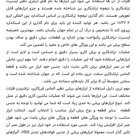
فلزات از آن ها استفاده می شود این ابزارها به نام های دیگری نظیر اینسرت
تراشکاری یا تیغچه تراشکاری نیز شناخته شده هستند و جزو ابزارهای قابل
تعویض هستند. نام گذاری تیغچه تراشکاری بر اساس استاندارد بین المللی ایزو
1832.2 می باشد. هر تولید کننده ای باید برای نام گذاری از این استاندارد
پیروی کند تا تشخیص و درک آن در تمام جهان یکسان باشد. مهمترین خصیصه
اینسرت تراشکاری یکنواخت بودن اندازه ی قطعات، برش دقیق و صاف بودن
سطح برش می باشد و این ویژگی های خاص و مفید را تضمین می کند.
عملیات تراشکاری و برش کاری بسیار دقیق و حساس است و لازم است از
ابزارهایی استفاده شود که این عملیات را دقیق انجام دهند. اما مهم ترین عاملی
که در عمر ابزارهای برش تاثیر مثبت دارد، جنس خود ابزار می باشد و قطعا
الماس تراشکاری سخت ترین ماده ای است که در جهان شناخته شده است و
سختی متوسط آن 5 برابر کار بایدهای سمانته می باشد..
مهم ترین دلیل استفاده از ابزارهای برشی نظیر الماس فرزکاری، تراشیدن فلزات
مختلف است. این ابزارها باعث می شوند که عملیات ماشین کاری دقیق تر عمل
کند. تنوع ابزارهای برشی به حدی زیاد است که شما می توانید با توجه به جنس
قطعه، سایز قطعه و نوع برش ابزار مناسب را انتخاب کنید. انتخاب ابزار
مناسب با توجه به ویژگی های قطعه و ویژگی های برش باعث می شود طول
عمر ابزار افزایش پیدا کند. جنس مورد استفاده در خود ابزار نیز در طول عمر آن
تاثیر گذار است معمولا ابزارهای برشی از جنس فولادهای تندبْر HSS، آلیاژهای