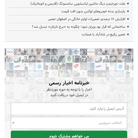
علت نچرخیدن دیگ ماشین لباسشویی سامسونگ (قدیمی و اتوماتیک)
بازسازی بدنه خودروهای لوکس بدون افت قیمت
افزایش ۱۸ درصدی تعمیرات لوازم خانگی در اصفهان تعمیر
ساختمانی که قرار بود ویران شود؛ چگونه به «برج تایتان» تبدیل شد؟
تعمیر پکیج در شادآباد با ضمانت
خبرنامه اخبار رسمی
اخبار را با توجه به حوزه موردنظر
در ایمیل خود دریافت کنید
انتخاب سرویس
می خواهم مشترک شوم