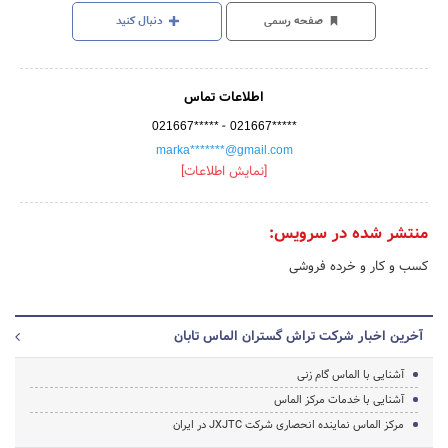
صفحه رسمی
دنبال کنید
اطلاعات تماس
-
021667*****
021667*****
marka*******@gmail.com
[نمایش اطلاعات]
منتشر شده در سرویس:
کسب و کار و خرده فروشی
آخرین اخبار شرکت تراش گستران الماس تابان
آشنایی با الماس گام زنی
آشنایی با خدمات مرکز الماس
مرکز الماس نماینده انحصاری شرکت JXJTC در ایران