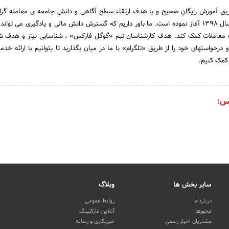
ق آموزش رایگانِ صحیح و با هدف ارتقاء سطح آگاهی و دانشِ جامعه ی معامله گرانِ
مالی ، فعالیت خود را از سال 1398 آغاز نموده است. ما باور داریم که گسترش دانش مالی و یادگیری می تو
ت معاملات کمک کند. هدف کارشناسان تیم «گوگل فارکس» ، شناسایی نیاز و هدف ش
 درخواستهای خود را از طریق «تلگرام» با ما در میان بگذارید تا بتوانیم با ارائه خدم
کمک کنیم.
س:
سایر بخش ها
وبلاگ
درباره ما
روابط عمومی
مجوزها
آنلاین مارکتینگ
مشتریان اخبار رسمی
خبرنگاری و رسانه