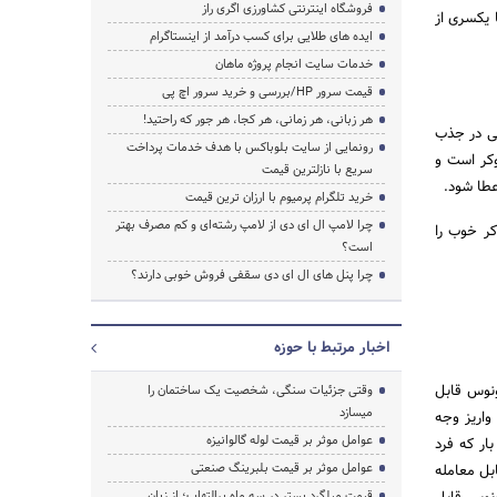
فروشگاه اینترنتی کشاورزی اگری راز
 یکسری از
ایده های طلایی برای کسب درآمد از اینستاگرام
خدمات سایت انجام پروژه ماهان
قیمت سرور HP/بررسی و خرید سرور اچ پی
هر زبانی، هر زمانی، هر کجا، هر جور که راحتید!
سعی در جذب
رونمایی از سایت بلوباکس با هدف خدمات پرداخت
وکر است و
سریع با نازلترین قیمت
عطا شود.
خرید تلگرام پرمیوم با ارزان ترین قیمت
چرا لامپ ال ای دی از لامپ رشته‌ای و کم مصرف بهتر
ر خوب را
است؟
چرا پنل های ال ای دی سقفی فروش خوبی دارند؟
اخبار مرتبط با حوزه
ونوس قابل
وقتی جزئیات سنگی، شخصیت یک ساختمان را
میسازد
واریز وجه
عوامل موثر بر قیمت لوله گالوانیزه
ار که فرد
عوامل موثر بر قیمت بلبرینگ صنعتی
بل معامله
قیمت میلگرد بستر در سه ماه پرالتهاب؛ از زبان