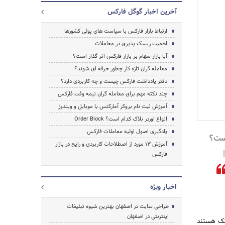
آخرین اخبار گوگل فارکس
ارتباط بازار فارکس با سیاست های پولی کشورها
اهمیت ریسک‌ پذیری در معاملات
آیا بازار سهام بر بازار فارکس اثر گذار است؟
معامله گران تازه کار چطور حرفه ای شوند؟
دفتر یادداشت فارکس چیست و چه کاربردی دارد؟
چند نکته مهم برای معامله گران نیمه وقت فارکس
آموزش ثبت نام بروکر آمارکتس با موبایل و ویندوز
انواع اوردر بلاک کدام است؟ Order Block
یادگیری اصول اولیه معاملات فارکس
Bon چیست؟
آموزش 13 مورد از اصطلاحات کاربردی و رایج در بازار
س 2020 |
فارکس
جستجو
اخبار ویژه
طراحی سایت در اصفهان بهترین شیوه تبلیغات
اینترنتی در اصفهان
انک هستند