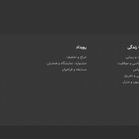
زندگی
رویداد
و زیبایی
حراج و تخفیف
اسی و موفقیت
جشنواره، نمایشگاه و همایش
باس
مسابقه و فراخوان
 و تفریح
یون و منزل