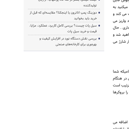
مارکتس در بروکر قابل اعتماد ثبت نام کنید و 20 درصد بونوس قابل
تولیدکننده
ریافت میکنید به
دوزینگ پمپ اتاترون یا اینجکتا؟ مقایسه‌ای که قبل از
ی شما را کمک می کند و
خرید باید بخوانید
لا شما 1000 دلار در حساب خود واریز می
سیل پات چیست؟ بررسی کامل کاربرد، عملکرد، مزایا،
Tradable می دهد و 150 دلار کشبک وفاداری . حال
قیمت و خرید سیل پات
 کال مارجین نخواهید شد و
بررسی نقش دستگاه نورد در افزایش کیفیت و
ر شارژ می
بهره‌وری برای کارخانه‌های صنعتی
ند و هنگامیکه شما
ونوس در هنگام
ترتیب است
 دهید. این شرایط را بروکرها
 اضافه می