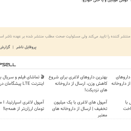
گوشی موبایل و یا حتی خودرو.
منتشر کننده را تایید می‌کند ولی مسئولیت صحت مطلب منتشر شده بر عهده ناشر اس
پروفایل ناشر
گزارش 
داروهای
بهترین داروهای لاغری برای شروع
🎬 تماشای فیلم و سریال ب
ز داروخانه
کاهش وزن، ارسال از داروخانه
اینترنت LTE پیشگامان در 4 قسط
های نزدیکت!
با
آمپول های لاغری با یک میلیون
آمپول لاغری اسپارتینا، ا م
اخت
تخفیف | ارسال از داروخانه های
تومان ارزان‌تر از همه‌جا!
معتبر