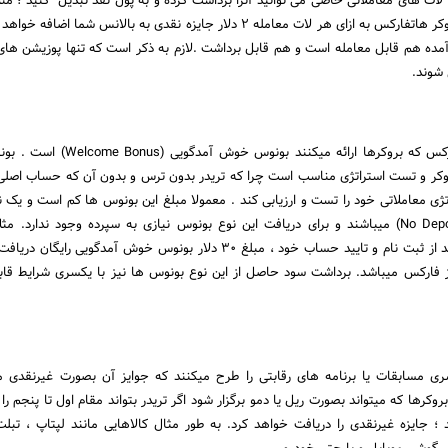
لات های معاملاتی خاصی می توانید آنرا برداشت کرده و به پول نقد تبدیل کنید ؛ مثلا 
شوند.
یک نوع بونوس رایگان فارکس که بروکرها ارائه میکنند بونوس
کر و تست استراتژی مناسب است چرا که تریدر بدون ترس و بدون آن که حساب اصلی 
اتژی معاملاتی خود را تست و ارزیابی کند . معمولا مبلغ این بونوس ها کم است و یک 
بدون سپرده (No Deposit Bonus) میباشند و برای دریافت این نوع بونوس نیازی به سپرده وجود ندارد. 
بروکرها شما می توانید بعد از ثبت نام و تایید حساب خود ، مبلغ ۳۰ دلار بونوس خوش آمدگویی 
 فارکس میباشد. برداشت سود حاصل از این نوع بونوس ها نیز با یکسری شرایط قا
ی مسابقات یا برنامه های رقابتی را طرح میکنند که جوایز آن بصورت غیرنقدی م
وکرها که میتواند بصورت ریل یا دمو برگزار شود اگر تریدر بتواند مقام اول تا پنجم را
جایزه غیرنقدی را دریافت خواهد کرد. به طور مثال کالاهایی مانند لپتاپ ، تبلت