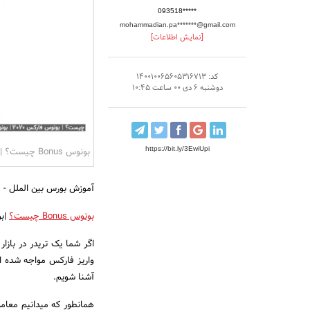
093518*****
mohammadian.pa*******@gmail.com
[نمایش اطلاعات]
کد: 140010065605316713
دوشنبه 6 دی 00 ساعت 10:45
https://bit.ly/3EwiUpi
بونوس Bonus چیست؟ | بونوس فارکس 2020 | بونوس رایگان فارکس
آموزش بورس بین الملل - فارکس را با سایت 
بونوس Bonus چیست؟
|بونوس
اگر شما یک تریدر در باز
واریز فارکس مواجه شده ای
آشنا شویم.
همانطور که میدانیم معامل