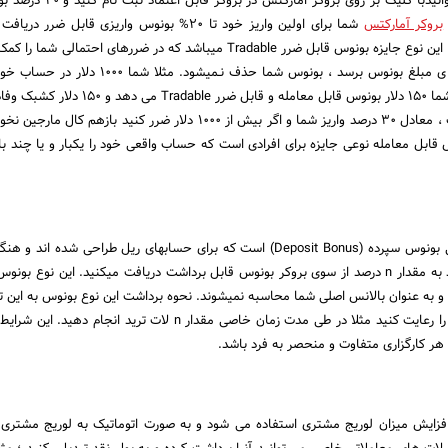
پرداخت می کند. شما میتوانیدبا کلیک بر روی بروکر ا
بروکر آمارکتس
شما برای اولین واریز خود تا 20% بونوس واریزی قابل ضرر د
علاوه ی سطح 3 وفاداری . این نوع جایزه بونوس قابل ضرر Tradable میباشد که در ضررهای احتمال
وقتی ضرر شما به آستانه ی مبلغ بونوس برسد ، بونوس شما حذف نـمیشود. مث
کنید ، بروکر آمارکتس به شما 150 دلار بونوس قابل معامله و قابل ضرر 
بونوس شما 300 دلار است ، معادل 30 درصد واریز شما و اگر بیش از 1000 دلار ضرر کنید بازهم
قابل معامله نوعی جایزه برای افرادی است که حساب واقعی خود را یکبار و یا چند با
بونوس قابل برداشت نوعی بونوس سپرده (Deposit Bonus) است که برای حسابهای ریل طراحی شده ا
واریز خود را انجام میدهید به مقدار n درصد از سوی بروکر بونوس قابل برداشت دریافت میکنید. این نوع ب
و به عنوان بالانس اصلی شما محاسبه نمیشوند. نحوه برداشت این نوع بونوس به این 
که شرایط مورد نظر بروکر را رعایت کنید مثلا در طی مدت زمان خاصی مقدار n لات ترید انجام
 هر کارگزاری متفاوت و منحصر به فرد باشد.
فزایش میزان لوریج مشتری استفاده می شود و به صورت اتوماتیک به لوریج مشتری