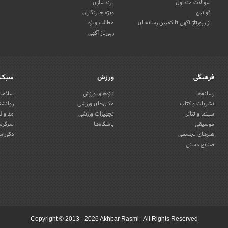
سوالات متداول
برندسازی
قوانین
ویژه خبرنگاران
از رپورتاژ آگهی تا کمپین رسانه ای
مطالب ویژه
رپورتاژ آگهی
فرهنگی
ورزش
سبک 
رسانه‌ها
تازه‌های ورزش
سلامت 
نشریات و کتاب
مکان‌های ورزشی
روانشن
سینما و تئاتر
تجهیزات ورزشی
مد و ل
موسیقی
باشگاه‌ها
سرگرمی
هنرهای تجسمی
دکوراس
صنایع دستی
Copyright © 2013 - 2026 Akhbar Rasmi
|
All Rights Reserved