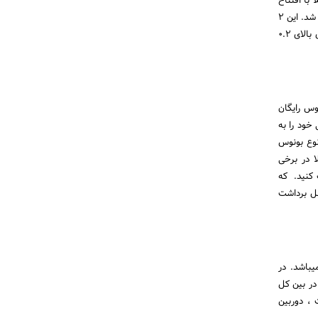
با افتتاح
حساب در سوپر بونوس بروکر هاتفارکس به ازای هر لات معامله 2 دلار جایزه نقدی به بالانس شما اضافه خواهد شد. این 2
دلار جایزه نقدی به دست آمده هم قابل معامله است و هم قابل برداشت .لازم به ذکر است که تنها پوزیشن های بالای 0.2
 خوش آمدگویی (Welcome Bonus) است . بونوس رایگان
خود را به
نوع بونوس
مثلا در برخی
رایگان دریافت کنید. که
بل برداشت
یباشد. در
 در بین کل
 ، دوربین