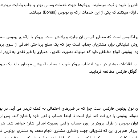
اص را تایید و ثبت مینمایند. بروکرها جهت خدمات رسانی بهتر و جلب رضایت تریدرها
 میکنند که یکی از این خدمات ارائه ی بونوس (Bonus) میباشد.
B) یک واژه ی انگلیسی است که معنای فارسی آن جایزه و پاداش است. بروکر با ارائه ی بونوس 
ن روش تبلیغاتی برای مشتریان جذاب است چرا که یک مبلغ پرداختی اضافی از سوی بر
 بونوس انواع مختلفی دارد که میتواند بصورت نقدی ، اعتباری یا غیر نقدی به تریدر ا
 اطلاعات بیشتر در مورد انتخاب بروکر خوب ؛ مطلب آموزشی «چطور باید یک بروک
 گوگل فارکس مطالعه فرمایید.
ن نوع بونوس فارکس است چرا که در ضررهای احتمالی به کمک تریدر می آید. در ب
بتواند بونوس را دریافت کند نیاز است تا ابتدا حساب واقعی خود را شارژ کند. پس از 
نوان بونوس از طرف بروکر بر روی حساب واقعی بصورت اضافی شارژ خواهد شد. هر ب
بروکر هم برای این که تشویقی جهت وفاداری مشتری انجام دهد، به مشتری بونوس قا