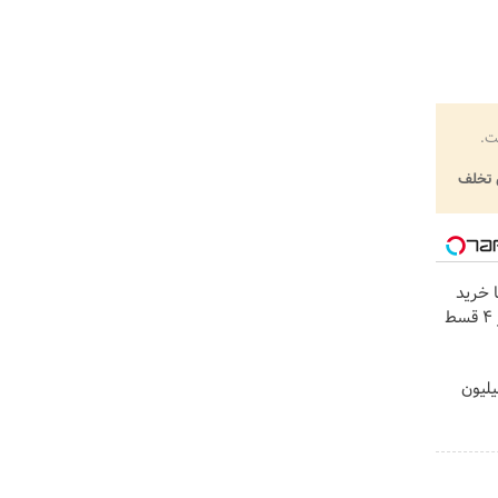
ت.
تخلف
ا خرید
یلیون