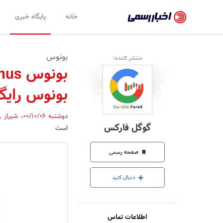
اخبار
خانه
پایگاه خبری
رسمی
-
بونوس
منتشر کننده:
اخبار
تایید
بونوس رایگ
شده
شرکت‌ها،
دوشنبه 00/10/06
،
شیراز
,
گوگل فارکس
است
سازمان‌ها
و
صفحه رسمی
روابط
دنبال کنید
عمومی‌ها
اطلاعات تماس