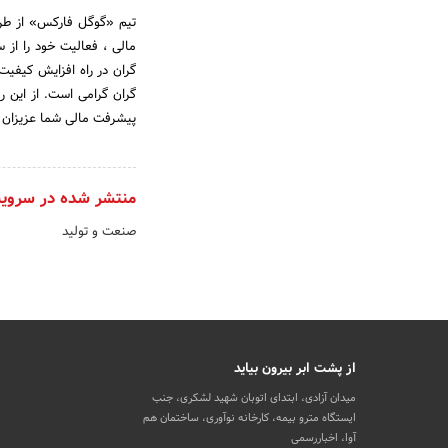
تیم «گوگل فارکس» از طری
گران در راه افزایش کیفی
گران گرامی است. از این رو
پیشرفت مالی شما عزیزان 
منتشر شده در سروی
صنعت و تولید
از پشت ابر بیرون بیاید
میدان آزادی، ابتدای اتوبان شهید لشکری، جنب
ایستگاه مترو بیمه، کارخانه نوآوری، ساختمان هم
آوا، اخباررسمی