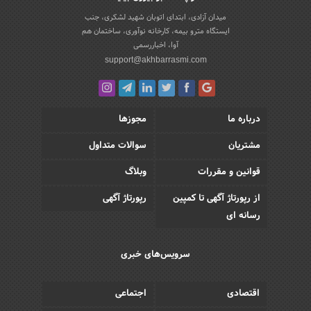
میدان آزادی، ابتدای اتوبان شهید لشکری، جنب
ایستگاه مترو بیمه، کارخانه نوآوری، ساختمان هم
آوا، اخباررسمی
support@akhbarrasmi.com
درباره ما
مجوزها
مشتریان
سوالات متداول
قوانین و مقررات
وبلاگ
از رپورتاژ آگهی تا کمپین
رپورتاژ آگهی
رسانه ای
سرویس‌های خبری
اقتصادی
اجتماعی