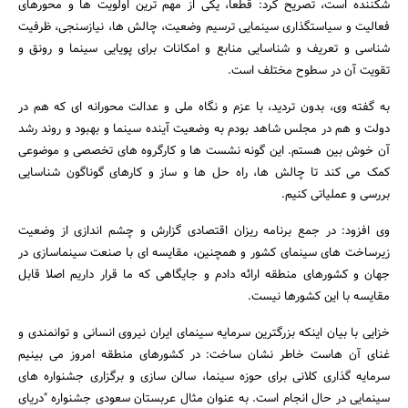
شکننده است، تصریح کرد: قطعا، یکی از مهم ترین اولویت ها و محورهای
فعالیت و سیاستگذاری سینمایی ترسیم وضعیت، چالش ها، نیازسنجی، ظرفیت
شناسی و تعریف و شناسایی منابع و امکانات برای پویایی سینما و رونق و
تقویت آن در سطوح مختلف است.
به گفته وی، بدون تردید، با عزم و نگاه ملی و عدالت محورانه ای که هم در
دولت و هم در مجلس شاهد بودم به وضعیت آینده سینما و بهبود و روند رشد
آن خوش بین هستم. این گونه نشست ها و کارگروه های تخصصی و موضوعی
کمک می کند تا چالش ها، راه حل ها و ساز و کارهای گوناگون شناسایی
بررسی و عملیاتی کنیم.
وی افزود: در جمع برنامه ریزان اقتصادی گزارش و چشم اندازی از وضعیت
زیرساخت های سینمای کشور و همچنین، مقایسه ای با صنعت سینماسازی در
جهان و کشورهای منطقه ارائه دادم و جایگاهی که ما قرار داریم اصلا قابل
مقایسه با این کشورها نیست.
خزایی با بیان اینکه بزرگترین سرمایه سینمای ایران نیروی انسانی و توانمندی و
غنای آن هاست خاطر نشان ساخت: در کشورهای منطقه امروز می بینیم
سرمایه گذاری کلانی برای حوزه سینما، سالن سازی و برگزاری جشنواره های
سینمایی در حال انجام است. به عنوان مثال عربستان سعودی جشنواره "دریای