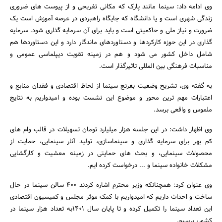
وی ادامه داد: سینما مانند پارک که مکانی تفریحی و از پیوست های ضروری
زندگی شهری است و یا دانشگاه که جایگاه راهبردی در عرصه آموزش است یک
ضرورت و نیاز ملی و حاکمیتی است و باید برای آن سرمایه گذاری شود. سرمایه
گذاری در این حوزه کارکردها و دستاوردهای ماندگار دارد و این دستاوردها هم
شامل داخل کشور می شود و هم در زمینه تقویت دیپلماسی عمومی و
مناسبات فرهنگی بین المللی تاثیرگذار است.
به گفته وی، تشریح وضعیت بغرنج سینما از لحاظ اقتصادی و فقدان منابع و
اعتبارات مهم ترین محور و موضوع این نشست بوده و امیدواریم به نتایج
ملموس و واقعی برسد.
وی اظهار داشت: در این جلسه هزار میلیارد تومان تسهیلات در قالب وام های
کم بهر برای سرمایه گذاری و سینماسازی، تولید آثار سینمایی، حمایت از
محصولات سینمایی، و بحث های حمایتی در زمینه معشیت و کارگشایی
مشکلات خانواده سینما و ... درخواست کرده ایم.
وی عنوان کرد: همچنانکه وزیر محترم اشاره کردند 400 سالن سینما در حال
ساخت و احداث داریم که امیدواریم با کمک موثر مجلس و کمیسیون اقتصادی
این تعداد سینما را تکمیل کرده و تا پایان سال 1401به تعداد هزار سینما در
کشور، برسیم.