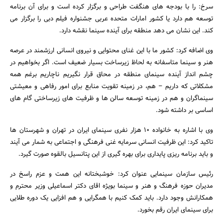
سرخ: را با بودجه های هنگفت طراحی و برگزار کرده است و برای آن برنامه
توسعه هم دارد یا کشور امارات متحده عربی جشنواره فیلم دبی را برگزار می
کند. این نشان می دهد منطقه برای آینده سینما نقشه دارد.
وی اضافه کرد: کشور ما با این غنای محتوایی و نیروی انسانی ارزشمند در عرصه
هنر و سینما متاسفانه به لحاظ زیرساخت بسیار ضعیف است. اگر بخواهیم در
چشم انداز آینده سینمای منطقه در محاق قرار نگیریم ناچاریم برغم همه
مشکلاتی که داریم – هم، در زمینه تقویت منابع برای امور رفاهی و معیشتی
سینماگران و هم در زمینه توسعه سالن ها و ظرفیت های زیرساختی گام های
اساسی بر داشته شود.
وی با اشاره به خانواده 10 هزار نفری سینمای ایران در تهران و شهرستان ها
تاکید کرد: این ظرفیت انسانی سرمایه غنی فرهنگی و اجتماعی به شمار می آیند
و باید برنامه ریزی پایداری برای بهره گیری از این پتانسیل بالقوه صورت گیرد.
رئیس سازمان سینمایی عنوان کرد: خوشبختانه این همت و عزم راسخ در
مدیران حوزه فرهنگ و هنر و سینما بویژه اقای دکتر اسماعیلی وزیر محترم و
همکارانش وجود دارد. باید کمک کنیم با همگرایی و هم افزایی یک دوره طلایی
برای سینمای ایران رقم بخورد.