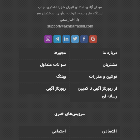
میدان آزادی، ابتدای اتوبان شهید لشکری، جنب
ایستگاه مترو بیمه، کارخانه نوآوری، ساختمان هم
آوا، اخباررسمی
support@akhbarrasmi.com
درباره ما
مجوزها
مشتریان
سوالات متداول
قوانین و مقررات
وبلاگ
از رپورتاژ آگهی تا کمپین
رپورتاژ آگهی
رسانه ای
سرویس‌های خبری
اقتصادی
اجتماعی