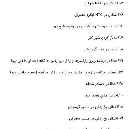
E05اشکال در NTC شوفاژ
E06اشکال در NTC آبگرم مصرفی
E14انسداد دودکش یا اشکال در پرشرسوئیچ دود
E17مدلار کردن شیر گاز
E18نقص در مدار گرمایش
E21خطا در برنامه ریزی پارامترها و یا از بین رفتن حافظه (خطای داخلی برد)
E22خطا در برنامه ریزی پارامترها و یا از بین رفتن حافظه (خطای داخلی برد)
E35خطا در حسگر شعله
E40خرابی منبع تغذیه برد
F08خطای یخ زدگی در مسیر گرمایش
F09خطای یخ زدگی در مسیر مصرفی