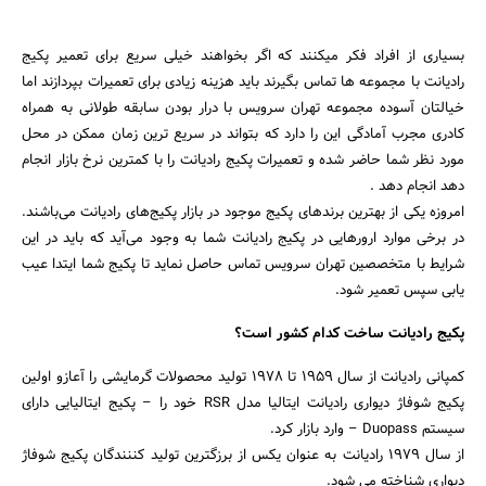
بسیاری از افراد فکر میکنند که اگر بخواهند خیلی سریع برای تعمیر پکیج
رادیانت با مجموعه ها تماس بگیرند باید هزینه زیادی برای تعمیرات بپردازند اما
خیالتان آسوده مجموعه تهران سرویس با درار بودن سابقه طولانی به همراه
کادری مجرب آمادگی این را دارد که بتواند در سریع ترین زمان ممکن در محل
مورد نظر شما حاضر شده و تعمیرات پکیج رادیانت را با کمترین نرخ بازار انجام
دهد انجام دهد .
امروزه یکی از بهترین برندهای پکیج موجود در بازار پکیج‌های رادیانت می‌باشند.
در برخی موارد ارورهایی در پکیج رادیانت شما به وجود می‌آید که باید در این
شرایط با متخصصین تهران سرویس تماس حاصل نماید تا پکیج شما ایتدا عیب
یابی سپس تعمیر شود.
پکیج رادیانت ساخت کدام کشور است؟
کمپانی رادیانت از سال ۱۹۵۹ تا ۱۹۷۸ تولید محصولات گرمایشی را آعازو اولین
پکیج شوفاژ دیواری رادیانت ایتالیا مدل RSR خود را – پکیج ایتالیایی دارای
سیستم Duopass – وارد بازار کرد.
از سال ۱۹۷۹ رادیانت به عنوان یکس از برزگترین تولید کننندگان پکیج شوفاژ
دیواری شناخته می شود.