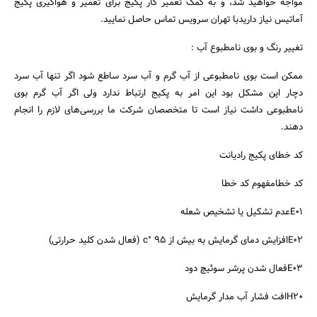
مواجه خواهید شد، و به کمک تعمیر کار پکیج برای تعمیر و هواگیری پکیج
آماتیس نیاز داریدبا تهران سرویس تماس حاصل نمایید.
تغییر رنگ و بوی نامطبوع آب :
ممکن است بوی نامطبوعی از آب گرم و آب سرد ساطع شود اگر تنها آب سرد
دچار این مشکل بود این امر به پکیج ارتباط ندارد ولی اگر آب گرم بوی
نامطبوعی داشت نیاز است تا متخصصان شرکت ما بررسی‌های لازم را انجام
دهند.
کد خطای پکیج رادیانت
کد خطامفهوم کد خطا
E01عدم تشکیل یا تشخیص شعله
E02افزایش دمای گرمایش به بیش از 95 °c (فعال شدن کلید حرارتی)
E03فعال شدن پرشر سوئیچ دود
H20افت فشار آب مدار گرمایش