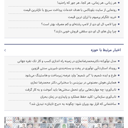
هر زبانی، هر زمانی، هر کجا، هر جور که راحتید!
رونمایی از سایت بلوباکس با هدف خدمات پرداخت سریع با نازلترین قیمت
خرید تلگرام پرمیوم با ارزان ترین قیمت
چرا لامپ ال ای دی از لامپ رشته‌ای و کم مصرف بهتر است؟
چرا پنل های ال ای دی سقفی فروش خوبی دارند؟
اخبار مرتبط با حوزه
مدل نوآورانه دکترمحمدرضانمازی در زمینه راه اندازی کسب و کار تک نفره جهانی
رویداد استارت‌آپی نوآوری در پخت و بسته‌بندی شیرینی سنتی قزوین
طرح و ایده شمیم با "ابر شمیم" وارد عرصه زیرساخت و هاستینگ می‌شود
همایش هوش مصنوعی در بیزینس با سخنرانی دکتر محمدرضا نمازی
تاب‌آوری؛ چه مهارت‌هایی برای تحمل سختی‌ها باید آموخت و به کار گرفت
تاب‌آوری سازمانی؛ کلید حفظ عملکرد و پایداری در زمان بحران
ساختمانی که قرار بود ویران شود؛ چگونه به «برج تایتان» تبدیل شد؟