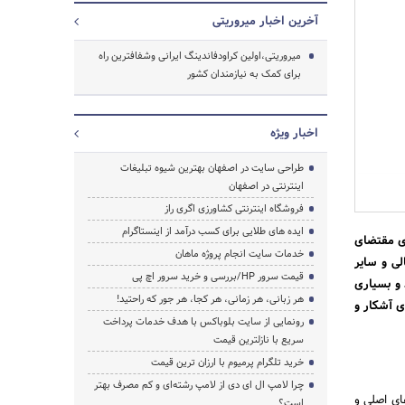
آخرین اخبار میروریتی
میروریتی،اولین کراودفاندینگ ایرانی وشفافترین راه
برای کمک به نیازمندان کشور
اخبار ویژه
طراحی سایت در اصفهان بهترین شیوه تبلیغات
اینترنتی در اصفهان
فروشگاه اینترنتی کشاورزی اگری راز
ایده های طلایی برای کسب درآمد از اینستاگرام
دی مقتضای
خدمات سایت انجام پروژه ماهان
لی و سایر
قیمت سرور HP/بررسی و خرید سرور اچ پی
و بسیاری
هر زبانی، هر زمانی، هر کجا، هر جور که راحتید!
ی آشکار و
رونمایی از سایت بلوباکس با هدف خدمات پرداخت
سریع با نازلترین قیمت
خرید تلگرام پرمیوم با ارزان ترین قیمت
چرا لامپ ال ای دی از لامپ رشته‌ای و کم مصرف بهتر
های اصلی و
است؟