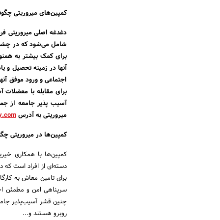
کمپین‌های میروریتی چگون
دغدغه اصلی میروریتی فره
شامل می‌شود که در چشم‌ان
برای کمک بیشتر به همنوع
آنها در زمینه تحصیل و یا
اجتماعی و ورود موفق آنه
برای مقابله با معضلات آ
آسیب پذیر جامعه از جمل
میروریتی به آدرس
y.com
کمپین‌ها در میروریتی چگو
کمپین‌ها با همکاری خیری
دسته‌ای از افراد است که 
برای تامین معاش به کارگاه
سرپناهی امن و مطمئن احت
چنین قشر آسیب‌پذیر جامعه 
روبرو هستند و...