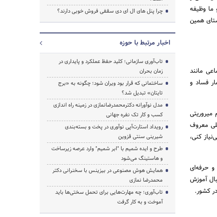
 ما وظیفه
چرا پنل های ال ای دی سقفی فروش خوبی دارند؟
ستای همین
جستجو
اخبار مرتبط با حوزه
تاب‌آوری سازمانی؛ کلید حفظ عملکرد و پایداری در
اعی مانند
زمان بحران
ار فساد و
ساختمانی که قرار بود ویران شود؛ چگونه به «برج
تایتان» تبدیل شد؟
مدل نوآورانه دکترمحمدرضانمازی در زمینه راه اندازی
 میروریتی
کسب و کار تک نفره جهانی
ثلی معروف
رویداد استارت‌آپی نوآوری در پخت و بسته‌بندی
‌نیاز کنی،
شیرینی سنتی قزوین
طرح و ایده شمیم با "ابر شمیم" وارد عرصه زیرساخت
و هاستینگ می‌شود
و حرفه‌ای
همایش هوش مصنوعی در بیزینس با سخنرانی دکتر
بال آموزش
محمدرضا نمازی
در کشور.
تاب‌آوری؛ چه مهارت‌هایی برای تحمل سختی‌ها باید
آموخت و به کار گرفت