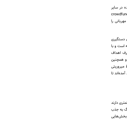
ه در سایر
‌های نقدی و غیرنقدی خود را صرف نموده‌اید، پس شما جزو تیم میلیونی crowdfunding
هربانی را
ی دستگیری
ه است و با
رف اهداف
 و همچنین
 میروریتی
ده‌اند تا
تری دارند
رگ به جذب
 بخش‌هایی