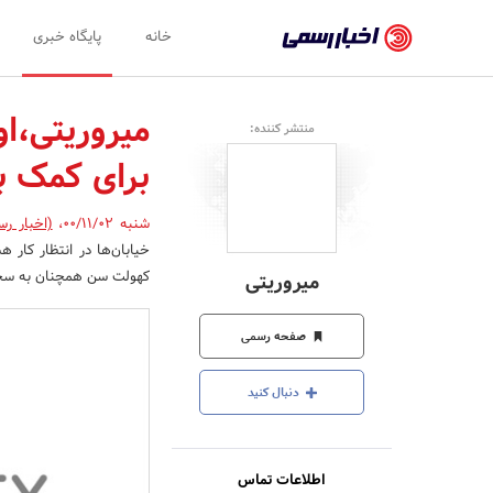
اخبار
خانه
پایگاه خبری
رسمی
-
میروریتی،او
منتشر کننده:
اخبار
برای کمک ب
تایید
شده
شنبه 00/11/02
،
(اخبار رس
خیابان‌ها در انتظار کار ه
شرکت‌ها،
کهولت سن همچنان به سختی
میروریتی
سازمان‌ها
و
صفحه رسمی
روابط
دنبال کنید
عمومی‌ها
اطلاعات تماس