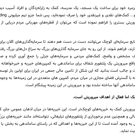
وزمره خود برای ساخت یک مسجد، یک مدرسه، کمک به زلزله‌زدگان و افراد آسیب دید
بلایای طبیعی مانند سیل و... کمک
یتی بستری را فراهم نموده است که می‌توان از قطره‌های مهربانی مردم دریایی از م
نابع سرمایه‌ای کوچک می‌توانند دست در دست هم دهند تا سرمایه‌گذاری‌های کلان برا
دارند، فراهم شوند. از این رو به جای سرمایه گذاری‌های بزرگ به سراغ دل‌های بزرگ رفت
داف مشخص و واضح، کمک‌های مردمی و سرمایه‌های جزئی را جمع آوری کرده و ص
 واقع میروریتی یک پلتفورم شفاف برای ساماندهی به کمپین‌های خیریه و خیرخواهانه
و جالب است بدانید که این شکل از تامین مالی جمعی در ایران برای اولین بار توسط
ه با گسترش فضای مجازی در میان مردم، کمپین های متعددی در این زمینه‌ها به وجود آم
اماندهی آنها ساخته نشده بود و میروریتی در این زمینه پیشگام است.
ک اما فعال از اهداف میروریتی است.
یروریتی کمک به خیریه‌های کوچک‌تر است. این خیریه‌ها در میان اذهان عمومی جای کم
ی و همچنین عدم برخورداری از پلتفورم‌های تبلیغاتی، نتواسته‌اند مانند خیریه‌های بز
ی به وجود آمده است تا از این خیریه‌ها و اهدافی که در راستای ساماندهی به بخش یا
یت نماید.