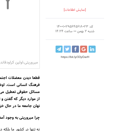
[نمایش اطلاعات]
کد: 140010295645618023
شنبه 2 بهمن 00 ساعت 14:24
https://bit.ly/33yOarH
میروریتی،اولین کراودفاند
قطعا دیدن معضلات اجتما
فرهنگ انسانی است. اوضاع
مسائل حقوقی تعطیل می‌ش
از موارد دیگر که گفتن و 
نهان جامعه ما در حال خزی
چرا میروریتی به وجود آمد
نه تنها در کشور ما بلکه د