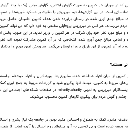
ی
که در جریان هر کمپین به صورت گزارش ابتدایی، گزارش میانی (یک یا چند گزارش
اعتمادسازی است. در این گزارش‌ها، تیم میروریتی با نظارت بر عملکرد خیریه‌ها و همچ
ف مبالغ جمع آوری شده در راستای برآورده شدن هدف کمپین اطمینان حاصل می‌نما
مردم می‌رساند. هر کس در میروریتی پروفایلی مختص به خود دارد که می تواند کمپین
ه و مبلغ مورد نظر خود برای شرکت در هر کمپین را واریز نماید. در این صورت بخش ا
ه و تمامی مبالغ جمع آوری شده، اشخاصی که در آن کمپین مشارکت نموده اند، نظر
 برای آن کمپین، از این طریق برای او ارسال می‌گردد. میروریتی امین مردم و امانتدار
نی هستند؟
ر کمپین از میان افراد شناخته شده، سلبریتی‌ها، ورزشکاران و افراد خوشنام جامعه
ی‌های مربوط به کمپین، توسط آنها پیگیری شود و گزارشات مربوط به جمع آوری کمک
علاوه بر سایت و صفحه اینستاگرام میروریتی به آدرس mirority.charity در صفحات شبکه‌های
ا چشم و گوش مردم برای پیگیری کارهای کمپین محسوب می‌شوند.
 دغدغه مندی، کمک به همنوع و احساس مفید بودن در جامعه یک نیاز بشری و انسا
ودیعه نهاده است و بی توجهی به آن، می‌تواند روح انسانی را آزرده نماید. از همین ر