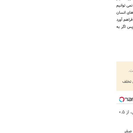
می توانیم
های انسان
راهم آورد
پس اگر به
ت.
تخلف
خرید شمش پلمپ طلاسی، از ۰.۵
د از صفر