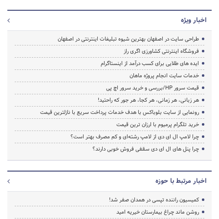
اخبار ویژه
طراحی سایت در اصفهان بهترین شیوه تبلیغات اینترنتی در اصفهان
فروشگاه اینترنتی کشاورزی اگری راز
ایده های طلایی برای کسب درآمد از اینستاگرام
خدمات سایت انجام پروژه ماهان
قیمت سرور HP/بررسی و خرید سرور اچ پی
هر زبانی، هر زمانی، هر کجا، هر جور که راحتید!
رونمایی از سایت بلوباکس با هدف خدمات پرداخت سریع با نازلترین قیمت
خرید تلگرام پرمیوم با ارزان ترین قیمت
چرا لامپ ال ای دی از لامپ رشته‌ای و کم مصرف بهتر است؟
چرا پنل های ال ای دی سقفی فروش خوبی دارند؟
اخبار مرتبط با حوزه
کمیسیون راننده تپسی در همدان صفر شد!
روشن ماند چراغ بیمارستان خیریه امید