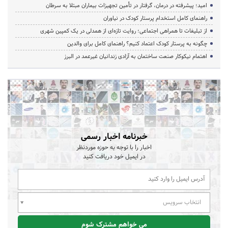
امید؛ پیشرفته در درمان، گرفتار در تأمین تجهیزات بیماران مبتلا به سرطان
راهنمای کامل استخدام پرستار کودک در نیاوران
از تبلیغات تا همراهی اجتماعی؛ روایت تازه‌ای از همدلی در یک کمپین شهری
چگونه به پرستار کودک اعتماد کنیم؟ راهنمای کامل برای والدین
اهتمام نیکوکار صنعت ساختمان به آزادی زندانیان غیرعمد در البرز
خبرنامه اخبار رسمی
اخبار را با توجه به حوزه موردنظر
در ایمیل خود دریافت کنید
انتخاب سرویس
می خواهم مشترک شوم