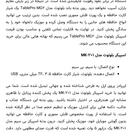
دستگاه در برابر نفوذ رطوبت عایقبندی شده است. در نتیجه در زیر بارش ملایم
باران، آسیب نخواهد دید. روی بدنه باند بلوتوث مدل TablePro MG2 یک شیار
کارت حافظه و یک پورت فلش مموری نصب شده است. بدین ترتیب می توانید
انواع حافظه های جانبی را به دستگاه وصل کرده و موزیک دلخواه خود را به
سادگی پخش کنید. در نهایت به قابلیت تماس تلفنی و مناسب بودن قیمت
اسپیکر بلوتوث مدل TablePro MG2 می رسیم که بهانه هایی عالی برای خرید
این دستگاه محسوب می شوند.
اسپیکر بلوتوث مدل MK-201
نوع اتصال: با سیم، بی سیم
اتصال دهنده: بلوتوث، شیار کارت حافظه TF، 3.5 میلی متری، USB
ایرپادز پروی اپل به طرحی شناخته شده و جهانی تبدیل شده است. شما می
توانید با خرید اسپیکر بلوتوث مدل MK-201 یک پخش کننده پرتابل با ظاهری
مشابه این هندزفری، در اختیار داشته باشید. روی بدنه این دستگاه جذاب و
جالب، دکمه هایی برای کنترل موزیک و تنظیم حجم صدا در نظر گرفته شده
است. با استفاده از پورت مخصوص فلش مموری و کارت حافظه می توانید
جستجو
بدون گوشی موبایل خود، موزیک پخش کنید. درون بدنه اسپیکر بی سیم مدل
MK-201 یک درایور 5 وات تعبیه شده است که قدرت صدای مطلوبی دارد. دقت