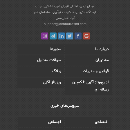
میدان آزادی، ابتدای اتوبان شهید لشکری، جنب
ایستگاه مترو بیمه، کارخانه نوآوری، ساختمان هم
آوا، اخباررسمی
support@akhbarrasmi.com
درباره ما
مجوزها
مشتریان
سوالات متداول
قوانین و مقررات
وبلاگ
از رپورتاژ آگهی تا کمپین
رپورتاژ آگهی
رسانه ای
سرویس‌های خبری
اقتصادی
اجتماعی