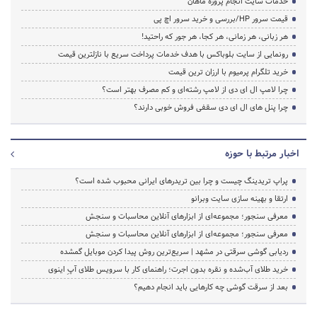
خدمات سایت انجام پروژه ماهان
قیمت سرور HP/بررسی و خرید سرور اچ پی
هر زبانی، هر زمانی، هر کجا، هر جور که راحتید!
رونمایی از سایت بلوباکس با هدف خدمات پرداخت سریع با نازلترین قیمت
خرید تلگرام پرمیوم با ارزان ترین قیمت
چرا لامپ ال ای دی از لامپ رشته‌ای و کم مصرف بهتر است؟
چرا پنل های ال ای دی سقفی فروش خوبی دارند؟
اخبار مرتبط با حوزه
پراپ تریدینگ چیست و چرا بین تریدرهای ایرانی محبوب شده است؟
ارتقا و بهینه سازی سایت وبرانو
معرفی سنجور؛ مجموعه‌ای از ابزارهای آنلاین محاسبات و سنجش
معرفی سنجور؛ مجموعه‌ای از ابزارهای آنلاین محاسبات و سنجش
ردیابی گوشی سرقتی در مشهد | سریع‌ترین روش پیدا کردن موبایل گمشده
خرید طلای آب‌شده و نقره بدون اجرت؛ راهنمای کار با سرویس طلای آپِ اینوی
بعد از سرقت گوشی چه کارهایی باید انجام دهیم؟