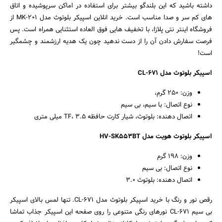
داشته باشید که این بلندگو بیشتر برای استفاده در اماکن سرپوشیده و اتاق
های کم سر و صدا مناسب است. خرید انلاین اسپیکر بلوتوث مدل MK-201 از
فروشگاه اینتر نتی پلازا، با تخفیف هایی فوق العاده استثنایی همراه است. پس
فرصت سفارش دادن آن را از دست ندهید چون یک هدیه ارزشمند و چشمگیر
است!
اسپیکر بلوتوث مدل CL-671
وزن: 250 گرم،
نوع اتصال: با سیم، بی سیم
اتصال دهنده: بلوتوث، شیار کارت حافظه TF، 3.5 میلی متری
اسپیکر بلوتوث هویت مدل HV-SK553BT
وزن: 198 گرم
نوع اتصال: بی سیم
اتصال دهنده: بلوتوث 3.0
رقص نور و رنگ با خرید اسپیکر بلوتوث مدل CL-671. تنها لمس بالای اسپیکر
بی سیم CL-671 نورهای رنگی متنوعی را روی صفحه این اسپیکر جذاب تماشا