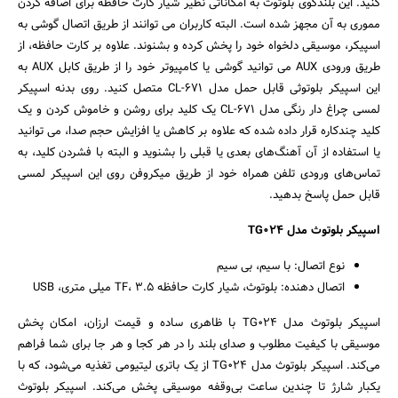
کنید. این بلندگوی بلوتوث به امکاناتی نظیر شیار کارت حافظه برای اضافه کردن
مموری به آن مجهز شده است. البته کاربران می توانند از طریق اتصال گوشی به
اسپیکر، موسیقی دلخواه خود را پخش کرده و بشنوند. علاوه بر کارت حافظه، از
طریق ورودی AUX می توانید گوشی یا کامپیوتر خود را از طریق کابل AUX به
این اسپیکر بلوتوثی قابل حمل مدل CL-671 متصل کنید. روی بدنه اسپیکر
لمسی چراغ دار رنگی مدل CL-671 یک کلید برای روشن و خاموش کردن و یک
کلید چندکاره قرار داده شده که علاوه بر کاهش یا افزایش حجم صدا، می توانید
یا استفاده از آن آهنگ‌های بعدی یا قبلی را بشنوید و البته با فشردن کلید، به
تماس‌های ورودی تلفن همراه خود از طریق میکروفن روی این اسپیکر لمسی
قابل حمل پاسخ بدهید.
اسپیکر بلوتوث مدل TG024
نوع اتصال: با سیم، بی سیم
اتصال دهنده: بلوتوث، شیار کارت حافظه TF، 3.5 میلی متری، USB
اسپیکر بلوتوث مدل TG024 با ظاهری ساده و قیمت ارزان، امکان پخش
موسیقی با کیفیت مطلوب و صدای بلند را در هر کجا و هر جا برای شما فراهم
می‌کند. اسپیکر بلوتوث مدل TG024 از یک باتری لیتیومی تغذیه می‌شود، که با
یکبار شارژ تا چندین ساعت بی‌وقفه موسیقی پخش می‌کند. اسپیکر بلوتوث