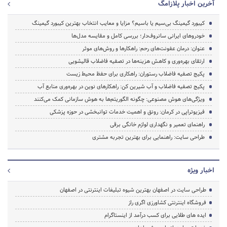
آخرین اخبار پلازامگ
کیبورد گیمینگ بی‌سیم یا باسیم؟ مزایا و معایب انتخاب بهترین کیبورد گیمینگ
خودروهای ایرانی سانروف‌دار؛ بررسی کامل و مقایسه مدل‌ها
عنوان: درمان عفونت‌های رحم: راهکارها و روش‌های موثر
ارتقای بهره‌وری و کاهش هزینه‌ها در تصفیه فاضلاب قالیشویی
پکیج تصفیه فاضلاب رستوران: راهکاری برای حفظ محیط زیست
پکیج تصفیه فاضلاب و آب شیرین کن: راهکارهای نوین در بهره‌وری منابع آب
ویژگی‌های هوش مصنوعی: چگونه الگوریتم‌ها به هوش سازمانی کمک می‌کنند
فیزیوتراپی در کرمان: رونق و اهمیت خدمات توانبخشی در حوزه پزشکی
راهنمای تعمیر و نگهداری لوازم خانگی برقی
طراحی سایت: راهنمایی برای بهترین تجربه مشتری
اخبار ویژه
طراحی سایت در اصفهان بهترین شیوه تبلیغات اینترنتی در اصفهان
فروشگاه اینترنتی کشاورزی اگری راز
ایده های طلایی برای کسب درآمد از اینستاگرام