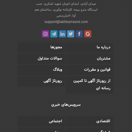
میدان آزادی، ابتدای اتوبان شهید لشکری، جنب
ایستگاه مترو بیمه، کارخانه نوآوری، ساختمان هم
آوا، اخباررسمی
support@akhbarrasmi.com
درباره ما
مجوزها
مشتریان
سوالات متداول
قوانین و مقررات
وبلاگ
از رپورتاژ آگهی تا کمپین
رپورتاژ آگهی
رسانه ای
سرویس‌های خبری
اقتصادی
اجتماعی