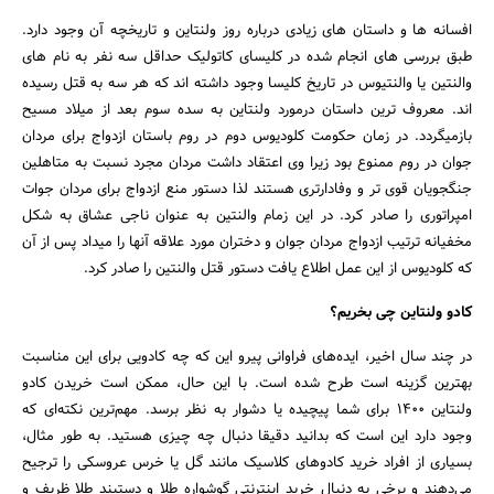
افسانه ها و داستان های زیادی درباره روز ولنتاین و تاریخچه آن وجود دارد.
طبق بررسی های انجام شده در کلیسای کاتولیک حداقل سه نفر به نام های
والنتین یا والنتیوس در تاریخ کلیسا وجود داشته اند که هر سه به قتل رسیده
اند. معروف ترین داستان درمورد ولنتاین به سده سوم بعد از میلاد مسیح
بازمیگردد. در زمان حکومت کلودیوس دوم در روم باستان ازدواج برای مردان
جوان در روم ممنوع بود زیرا وی اعتقاد داشت مردان مجرد نسبت به متاهلین
جنگجویان قوی تر و وفادارتری هستند لذا دستور منع ازدواج برای مردان جوات
امپراتوری را صادر کرد. در این زمام والنتین به عنوان ناجی عشاق به شکل
مخفیانه ترتیب ازدواج مردان جوان و دختران مورد علاقه آنها را میداد پس از آن
که کلودیوس از این عمل اطلاع یافت دستور قتل والنتین را صادر کرد.
کادو ولنتاین چی بخریم؟
در چند سال اخیر، ایده‌های فراوانی پیرو این که چه کادویی برای این مناسبت
بهترین گزینه است طرح شده است. با این حال، ممکن است خریدن کادو
ولنتاین 1400 برای شما پیچیده یا دشوار به نظر برسد. مهم‌ترین نکته‌ای که
وجود دارد این است که بدانید دقیقا دنبال چه چیزی هستید. به طور مثال،
بسیاری از افراد خرید کادوهای کلاسیک مانند گل یا خرس عروسکی را ترجیح
می‌دهند و برخی به دنبال خرید اینترنتی گوشواره طلا و دستبند طلا ظریف و