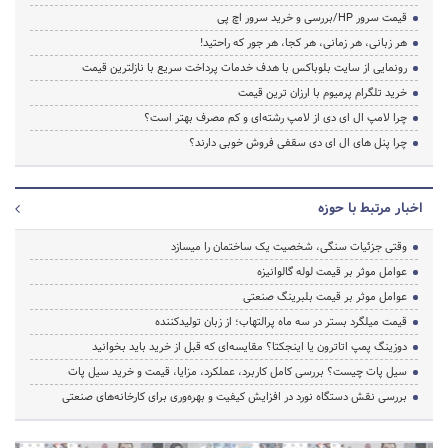
قیمت سرور HP/بررسی و خرید سرور اچ پی
هر زبانی، هر زمانی، هر کجا، هر جور که راحتید!
رونمایی از سایت بلوباکس با هدف خدمات پرداخت سریع با نازلترین قیمت
خرید تلگرام پرمیوم با ارزان ترین قیمت
چرا لامپ ال ای دی از لامپ رشته‌ای و کم مصرف بهتر است؟
چرا پنل های ال ای دی سقفی فروش خوبی دارند؟
اخبار مرتبط با حوزه
وقتی جزئیات سنگی، شخصیت یک ساختمان را میسازد
عوامل موثر بر قیمت لوله گالوانیزه
عوامل موثر بر قیمت بلبرینگ صنعتی
قیمت میلگرد بستر در سه ماه پرالتهاب؛ از زبان تولیدکننده
دوزینگ پمپ اتاترون یا اینجکتا؟ مقایسه‌ای که قبل از خرید باید بخوانید
سیل پات چیست؟ بررسی کامل کاربرد، عملکرد، مزایا، قیمت و خرید سیل پات
بررسی نقش دستگاه نورد در افزایش کیفیت و بهره‌وری برای کارخانه‌های صنعتی