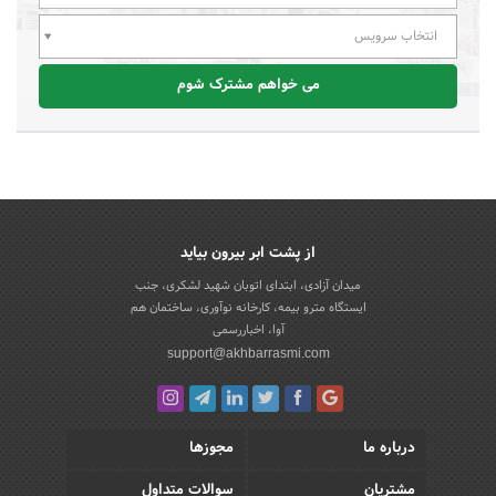
انتخاب سرویس
می خواهم مشترک شوم
از پشت ابر بیرون بیاید
میدان آزادی، ابتدای اتوبان شهید لشکری، جنب
ایستگاه مترو بیمه، کارخانه نوآوری، ساختمان هم
آوا، اخباررسمی
support@akhbarrasmi.com
درباره ما
مجوزها
مشتریان
سوالات متداول