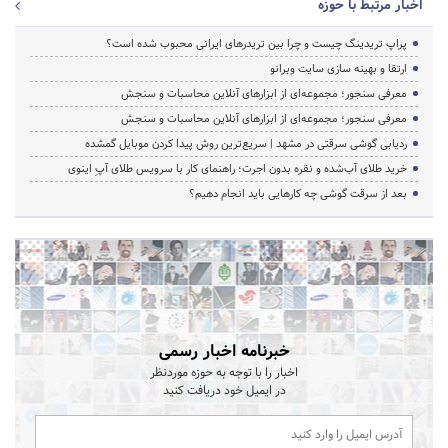
اخبار مرتبط با حوزه
پراپ تریدینگ چیست و چرا بین تریدرهای ایرانی محبوب شده است؟
ارتقا و بهینه سازی سایت وبرانو
معرفی سنجور؛ مجموعه‌ای از ابزارهای آنلاین محاسبات و سنجش
معرفی سنجور؛ مجموعه‌ای از ابزارهای آنلاین محاسبات و سنجش
ردیابی گوشی سرقتی در مشهد | سریع‌ترین روش پیدا کردن موبایل گمشده
خرید طلای آب‌شده و نقره بدون اجرت؛ راهنمای کار با سرویس طلای آپِ اینوی
بعد از سرقت گوشی چه کارهایی باید انجام دهیم؟
خبرنامه اخبار رسمی
اخبار را با توجه به حوزه موردنظر
در ایمیل خود دریافت کنید