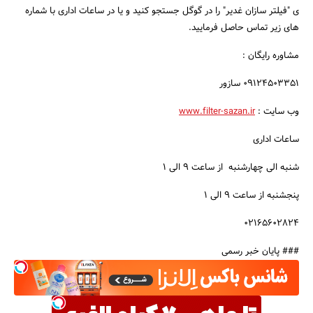
ی "فیلتر سازان غدیر" را در گوگل جستجو کنید و یا در ساعات اداری با شماره
های زیر تماس حاصل فرمایید.
مشاوره رایگان :
09124503351 سازور
وب سایت :
www.filter-sazan.ir
ساعات اداری
شنبه الی چهارشنبه از ساعت 9 الی 1
پنجشنبه از ساعت 9 الی 1
02165602824
### پایان خبر رسمی