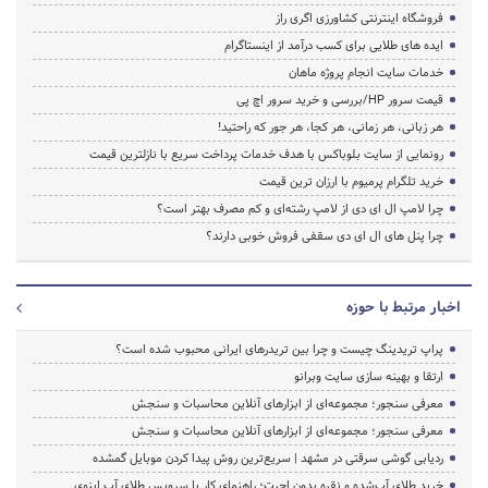
فروشگاه اینترنتی کشاورزی اگری راز
ایده های طلایی برای کسب درآمد از اینستاگرام
خدمات سایت انجام پروژه ماهان
قیمت سرور HP/بررسی و خرید سرور اچ پی
هر زبانی، هر زمانی، هر کجا، هر جور که راحتید!
رونمایی از سایت بلوباکس با هدف خدمات پرداخت سریع با نازلترین قیمت
خرید تلگرام پرمیوم با ارزان ترین قیمت
چرا لامپ ال ای دی از لامپ رشته‌ای و کم مصرف بهتر است؟
چرا پنل های ال ای دی سقفی فروش خوبی دارند؟
اخبار مرتبط با حوزه
پراپ تریدینگ چیست و چرا بین تریدرهای ایرانی محبوب شده است؟
ارتقا و بهینه سازی سایت وبرانو
معرفی سنجور؛ مجموعه‌ای از ابزارهای آنلاین محاسبات و سنجش
معرفی سنجور؛ مجموعه‌ای از ابزارهای آنلاین محاسبات و سنجش
ردیابی گوشی سرقتی در مشهد | سریع‌ترین روش پیدا کردن موبایل گمشده
خرید طلای آب‌شده و نقره بدون اجرت؛ راهنمای کار با سرویس طلای آپِ اینوی