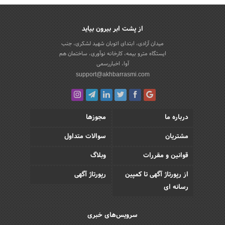
از پشت ابر بیرون بیاید
میدان آزادی، ابتدای اتوبان شهید لشکری، جنب
ایستگاه مترو بیمه، کارخانه نوآوری، ساختمان هم
آوا، اخباررسمی
support@akhbarrasmi.com
درباره ما
مجوزها
مشتریان
سوالات متداول
قوانین و مقررات
وبلاگ
از رپورتاژ آگهی تا کمپین
رپورتاژ آگهی
رسانه ای
سرویس‌های خبری