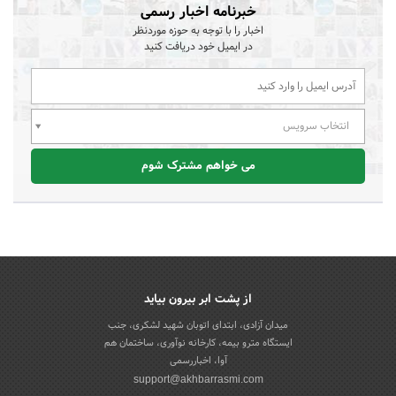
خبرنامه اخبار رسمی
اخبار را با توجه به حوزه موردنظر
در ایمیل خود دریافت کنید
انتخاب سرویس
می خواهم مشترک شوم
از پشت ابر بیرون بیاید
میدان آزادی، ابتدای اتوبان شهید لشکری، جنب
ایستگاه مترو بیمه، کارخانه نوآوری، ساختمان هم
آوا، اخباررسمی
support@akhbarrasmi.com