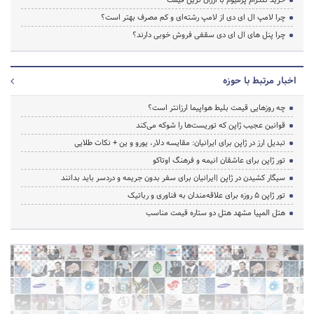
خرید تلگرام پرمیوم با ارزان ترین قیمت
چرا لامپ ال ای دی از لامپ رشته‌ای و کم مصرف بهتر است؟
چرا پنل های ال ای دی سقفی فروش خوبی دارند؟
اخبار مرتبط با حوزه
چه روزهایی قیمت بلیط هواپیما ارزانتر است؟
قوانین عجیب ژاپن که توریست‌ها را شوکه می‌کند
تبدیل ارز در ژاپن برای ایرانیان: مقایسه دلار، یورو و ین + نکات طلایی
تور ژاپن برای عاشقان انیمه و فرهنگ اوتاکو
سیگار کشیدن در ژاپن |ایرانیان برای سفر بدون جریمه و دردسر باید بدانند
تور ژاپن ۵ روزه برای علاقه‌مندان به فناوری و رباتیک
هتل المپیا مشهد هتل دو ستاره قیمت مناسب