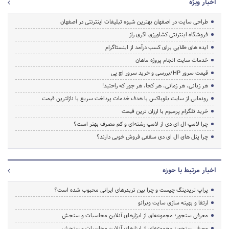
اخبار ویژه
طراحی سایت در اصفهان بهترین شیوه تبلیغات اینترنتی در اصفهان
فروشگاه اینترنتی کشاورزی اگری راز
ایده های طلایی برای کسب درآمد از اینستاگرام
خدمات سایت انجام پروژه ماهان
قیمت سرور HP/بررسی و خرید سرور اچ پی
هر زبانی، هر زمانی، هر کجا، هر جور که راحتید!
رونمایی از سایت بلوباکس با هدف خدمات پرداخت سریع با نازلترین قیمت
خرید تلگرام پرمیوم با ارزان ترین قیمت
چرا لامپ ال ای دی از لامپ رشته‌ای و کم مصرف بهتر است؟
چرا پنل های ال ای دی سقفی فروش خوبی دارند؟
اخبار مرتبط با حوزه
پراپ تریدینگ چیست و چرا بین تریدرهای ایرانی محبوب شده است؟
ارتقا و بهینه سازی سایت وبرانو
معرفی سنجور؛ مجموعه‌ای از ابزارهای آنلاین محاسبات و سنجش
معرفی سنجور؛ مجموعه‌ای از ابزارهای آنلاین محاسبات و سنجش