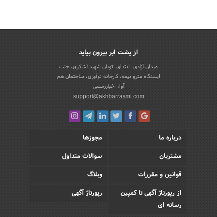
از پشت ابر بیرون بیاید
میدان آزادی، ابتدای اتوبان شهید لشکری، جنب
ایستگاه مترو بیمه، کارخانه نوآوری، ساختمان هم
آوا، اخباررسمی
support@akhbarrasmi.com
درباره ما
مجوزها
مشتریان
سوالات متداول
قوانین و مقررات
وبلاگ
از رپورتاژ آگهی تا کمپین
رپورتاژ آگهی
رسانه ای