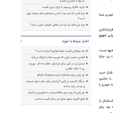
سریع با نازلترین قیمت
خرید تلگرام پرمیوم با ارزان ترین قیمت
چرا لامپ ال ای دی از لامپ رشته‌ای و کم مصرف بهتر
ودرو شما
است؟
چرا پنل های ال ای دی سقفی فروش خوبی دارند؟
اردادکاری
انید
اجاره
اخبار مرتبط با حوزه
درو
نسبت
چه روزهایی قیمت بلیط هواپیما ارزانتر است؟
زیر مزایا
قوانین عجیب ژاپن که توریست‌ها را شوکه می‌کند
تبدیل ارز در ژاپن برای ایرانیان: مقایسه دلار، یورو و
ین + نکات طلایی
قبال خرید
تور ژاپن برای عاشقان انیمه و فرهنگ اوتاکو
 با ماشین
سیگار کشیدن در ژاپن |ایرانیان برای سفر بدون جریمه
 خودرو را
و دردسر باید بدانند
تور ژاپن ۵ روزه برای علاقه‌مندان به فناوری و رباتیک
هتل المپیا مشهد هتل دو ستاره قیمت مناسب
ستقبال از
 بود. برای