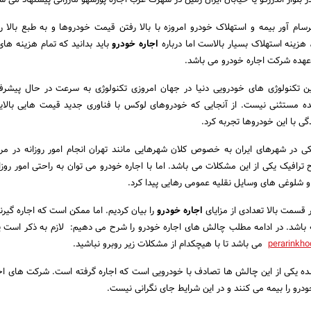
بلوار اندرزگو یا خیابان ایران زمین در شهرک غرب اجاره پورشهو مازراتی پیشنهاد می ش
سرسام آور بیمه و استهلاک خودرو امروزه با بالا رفتن قیمت خودروها و به طبع بالا 
هزینه استهلاک بسیار بالاست اما درباره
اجاره خودرو
باید بدانید که تمام هزینه ها
عهده شرکت اجاره خودرو می باشد.
زترین تکنولوژی های خودرویی دنیا در جهان امروزی تکنولوژی به سرعت در حال پیش
 مستثنی نیست. از آنجایی که خودروهای لوکس با فناوری جدید قیمت هایی بالایی 
گی با این خودروها تجربه کرد.
یکی در شهرهای ایران به خصوص کلان شهرهایی مانند تهران انجام امور روزانه در مرا
افیک یکی از این مشکلات می باشد. اما با اجاره خودرو می توان به راحتی امور روزانه
 و شلوغی های وسایل نقلیه عمومی رهایی پیدا کرد.
قسمت بالا تعدادی از مزایای
اجاره خودرو
را بیان کردیم. اما ممکن است که اجاره گیرن
باشد. در ادامه مطلب چالش های اجاره خودرو را شرح می دهیم: لازم به ذکر است پ
perarinkh
می باشد تا با هیچکدام از مشکلات زیر روبرو نباشید.
 شده یکی از این چالش ها تصادف با خودرویی است که اجاره گرفته است. شرکت های اج
رو را بیمه می کنند و در این شرایط جای نگرانی نیست.