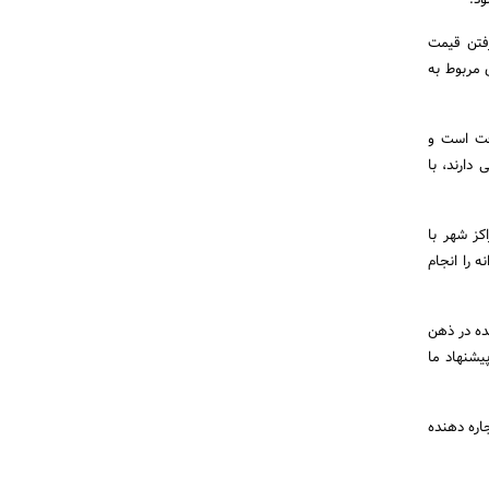
ود.
رفتن قیمت
ی مربوط به
رفت است و
دارند، با
کز شهر با
 را انجام
ده در ذهن
یشنهاد ما
اره دهنده