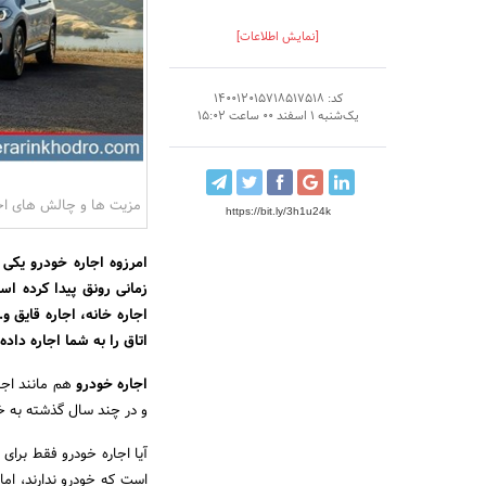
[نمایش اطلاعات]
کد: 140012015718517518
یک‌شنبه 1 اسفند 00 ساعت 15:02
مزیت ها و چالش های اجا
https://bit.ly/3h1u24k
امرزوه اجاره خودرو یکی
زمانی رونق پیدا کرده ا
اجاره خانه، اجاره قایق 
اتاق را به شما اجاره داد
اجاره خودرو
هم مانند اجا
و در چند سال گذشته به خوب
آیا اجاره خودرو فقط برا
است که خودرو ندارند، اما