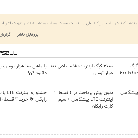
منتشر کننده را تایید می‌کند ولی مسئولیت صحت مطلب منتشر شده بر عهده ناشر اس
پروفایل ناشر
گزارش 
⏳فرصت محدود!! 3000گیگ
3000 گیگ اینترنت؛ فقط ماهی 100
با ماهی 100 هزار توما
اینترنت خانگی 180 روزه فقط 600
هزار تومان
دانلود کن!!
ت پیشگامان
بدون پیش پرداخت در 4 قسط ✅
جشنواره ا
اینترنت LTE پیشگامان + سیم
رایگان 🌟 خرید 4 قسطه اسنپ پی
کارت رایگان