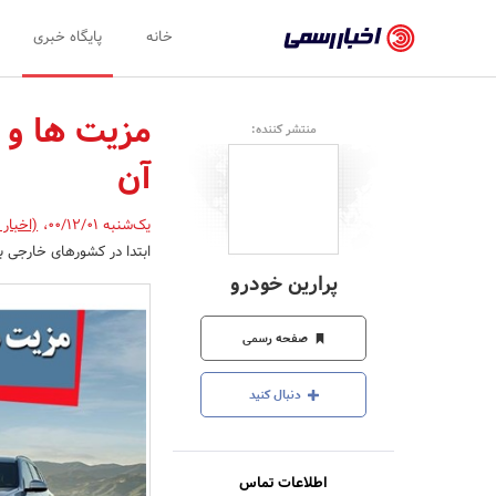
اخبار
خانه
پایگاه خبری
رسمی
-
مزیت ها و 
منتشر کننده:
اخبار
آن
تایید
شده
یک‌شنبه 00/12/01
،
(اخبار
ابتدا در کشورهای خارجی ب
شرکت‌ها،
پرارین خودرو
سازمان‌ها
و
صفحه رسمی
روابط
دنبال کنید
عمومی‌ها
اطلاعات تماس