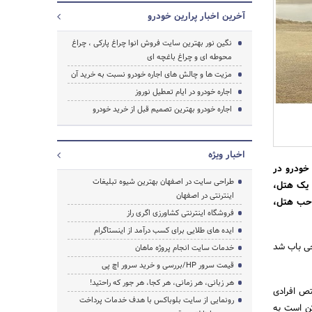
آخرین اخبار پرارین خودرو
نگین نور بهترین سایت فروش انوا چراغ پارکی ، چراغ
محوطه ای و چراغ باغچه ای
مزیت ها و چالش های اجاره خودرو نسبت به خرید آن
اجاره خودرو در ایام تعطیل نوروز
اجاره خودرو بهترین تصمیم قبل از خرید خودرو
اخبار ویژه
خودرو در
طراحی سایت در اصفهان بهترین شیوه تبلیغات
 یک هتل،
اینترنتی در اصفهان
صاحب هتل،
فروشگاه اینترنتی کشاورزی اگری راز
جستجو
ایده های طلایی برای کسب درآمد از اینستاگرام
جی باب شد
خدمات سایت انجام پروژه ماهان
قیمت سرور HP/بررسی و خرید سرور اچ پی
هر زبانی، هر زمانی، هر کجا، هر جور که راحتید!
 افرادی
رونمایی از سایت بلوباکس با هدف خدمات پرداخت
کن است به