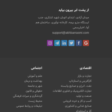
از پشت ابر بیرون بیاید
میدان آزادی، ابتدای اتوبان شهید لشکری، جنب
ایستگاه مترو بیمه، کارخانه نوآوری، ساختمان هم
آوا، اخباررسمی
support@akhbarrasmi.com
اقتصادی
اجتماعی
تجارت و بازار
علم و آموزش
کارآفرینی و استارتاپ
بهداشت و درمان
نفت، انرژی و صنایع وابسته
شهر و جامعه
تجارت الکترونیک و فناوری اطلاعات
حقوقی و قانون
صنعت و تولید
گردشگری و میراث فرهنگی
کسب و کار و خرده فروشی
محیط زیست
صنایع غذایی و کشاورزی
تبلیغات و روابط عمومی
کار و استخدام