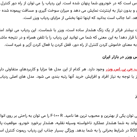
است که در خودروی شما پنهان شده است. این ردیاب را می توان از راه دور کنترل 
 و بدون نیاز به اینترنت نمایش می دهد و میزان سوخت گیری و مسافت پیموده شده خو
. اما جالب است بدانید که اینها تنها بخشی از مزایای ردیاب ویزر است.
یت بیشتر فراتر از یک زنگ هشدار ساده است، ویزر با شماست. این ردیاب می تواند ام
 قرار دهد! به این معنی که شما می توانید این ردیاب را با تلفن همراه و در نتیجه ماش
به معنای خاموش کردن کنترل از راه دور، قفل کردن یا فعال کردن آژیر و غیره است.
ویزر در بازار ایران
ب جی پی اس ویزر
وجود دارد. هر کدام از این مدل ها مزایا و کاربردهای متفاوتی دار
 با توجه به نیاز افراد و افزایش خرید آنها رتبه بندی می شود. مدل های اصلی ردیاب
این مدل از ردیاب ویزر را می توان یکی از بهترین و محبوب ترین ها نامید. F-100 R را می توان 
واند به شما هشدار عملکرد ناخواسته وسیله نقلیه، هشدار برخورد خودرو، موقعیت یا
بی نقص و ارسال هشدار SOS در شرایط بحرانی را به شما بدهد. ویژگی بسیار جذاب این ردیاب ریموت کنترل