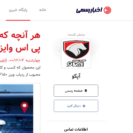
اخبار
خانه
پایگاه خبری
رسمی
-
هر آنچه که 
منتشر کننده:
اخبار
پی اس وایزر
تایید
شده
چهارشنبه 00/12/04
،
(اخبا
شرکت‌ها،
محبوب از ردیاب ویزر F-100R، F150 و B60 وجود دارد که در ادامه به آنها می پردازیم.
آپکو
سازمان‌ها
و
صفحه رسمی
روابط
دنبال کنید
عمومی‌ها
اطلاعات تماس