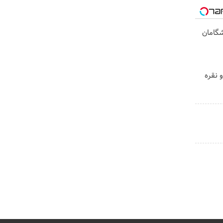
یشگامان
 نقره