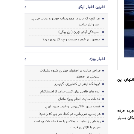
آخرین اخبار آپکو
هر آنچه که باید در مورد ردیاب خودرو و ردیاب جی پی
اس وایزر بدانید
نمایندگی آپکو تهران (ایل بیگی)
دیفیوزر در خودرو چیست و چه کاربردی دارد؟
اخبار ویژه
طراحی سایت در اصفهان بهترین شیوه تبلیغات
اینترنتی در اصفهان
اصی دارد. برای آشنایی کامل با این نکات و درک بهتر GPS Weiser، تا انتهای این
فروشگاه اینترنتی کشاورزی اگری راز
ایده های طلایی برای کسب درآمد از اینستاگرام
خدمات سایت انجام پروژه ماهان
قیمت سرور HP/بررسی و خرید سرور اچ پی
جربه حرفه
هر زبانی، هر زمانی، هر کجا، هر جور که راحتید!
جستجو
گان بسیار
رونمایی از سایت بلوباکس با هدف خدمات پرداخت
سریع با نازلترین قیمت