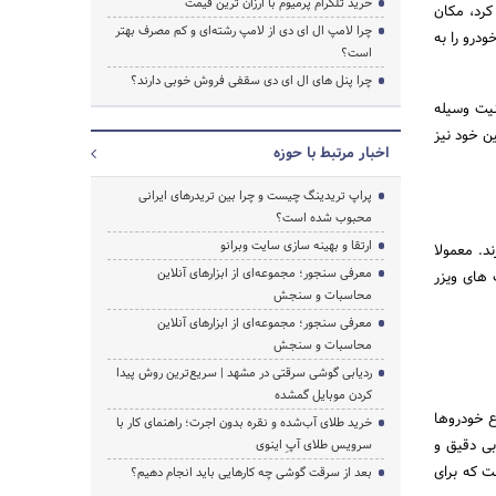
خرید تلگرام پرمیوم با ارزان ترین قیمت
کرد، مکان
چرا لامپ ال ای دی از لامپ رشته‌ای و کم مصرف بهتر
درو را به
است؟
چرا پنل های ال ای دی سقفی فروش خوبی دارند؟
نیت وسیله
ین خود نیز
اخبار مرتبط با حوزه
پراپ تریدینگ چیست و چرا بین تریدرهای ایرانی
محبوب شده است؟
ارتقا و بهینه سازی سایت وبرانو
ند. معمولا
معرفی سنجور؛ مجموعه‌ای از ابزارهای آنلاین
 های ویزر
محاسبات و سنجش
معرفی سنجور؛ مجموعه‌ای از ابزارهای آنلاین
محاسبات و سنجش
ردیابی گوشی سرقتی در مشهد | سریع‌ترین روش پیدا
کردن موبایل گمشده
به راحتی بر روی انواع خودروها
خرید طلای آب‌شده و نقره بدون اجرت؛ راهنمای کار با
بی دقیق و
سرویس طلای آپِ اینوی
 است که برای
بعد از سرقت گوشی چه کارهایی باید انجام دهیم؟