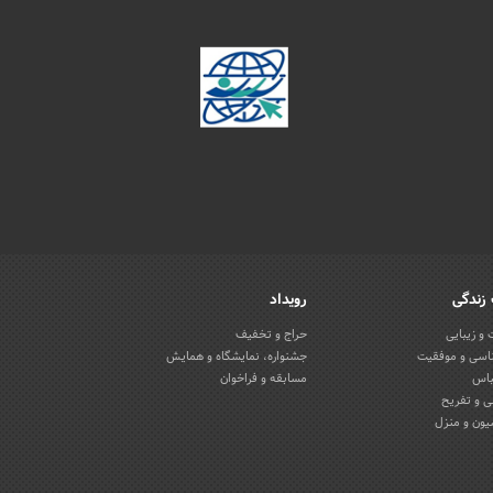
زندگی
رویداد
و زیبایی
حراج و تخفیف
اسی و موفقیت
جشنواره، نمایشگاه و همایش
باس
مسابقه و فراخوان
 و تفریح
یون و منزل