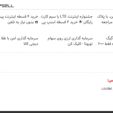
ن، با پلاک
جشنواره اینترنت LTE با سیم کارت
خرید 4 قسطه اینترنت پ
 مراجعه
رایگان 🌟 خرید 4 قسطه اسنپ پی
☎️ بدون نیاز به تلفن
⏳فرصت محدود!! 3000گیگ
سرمایه گذاری ارزی روی سهام
سرمایه گذاری امن با طلا و
اینترنت خانگی 180 روزه فقط 600
تویوتا - کلیک کن
دیجی کالا
س:
 اطلاعات