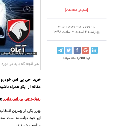
[نمایش اطلاعات]
کد: 140012045726517731
چهارشنبه 4 اسفند 00 ساعت 10:48
https://bit.ly/3BLlfgl
هر آنچه که باید در مورد 
مقاله از آپکو همراه باشید
ردیاب جی پی اس وایزر
چی
ویزر یکی از بهترین انتخاب
ای خود توانسته است محصو
مناسب هستند.