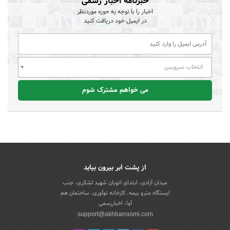
خبرنامه اخبار رسمی
اخبار را با توجه به حوزه موردنظر
در ایمیل خود دریافت کنید
انتخاب سرویس
می خواهم مشترک شوم
از پشت ابر بیرون بیاید
میدان آزادی، ابتدای اتوبان شهید لشکری، جنب
ایستگاه مترو بیمه، کارخانه نوآوری، ساختمان هم
آوا، اخباررسمی
support@akhbarrasmi.com