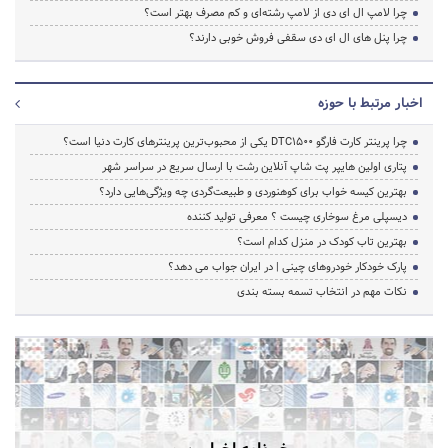
چرا لامپ ال ای دی از لامپ رشته‌ای و کم مصرف بهتر است؟
چرا پنل های ال ای دی سقفی فروش خوبی دارند؟
اخبار مرتبط با حوزه
چرا پرینتر کارت فارگو DTC1500 یکی از محبوب‌ترین پرینترهای کارت دنیا است؟
پتاری اولین هایپر پت شاپ آنلاین رشت با ارسال سریع در سراسر شهر
بهترین کیسه خواب برای کوهنوردی و طبیعت‌گردی چه ویژگی‌هایی دارد؟
دیسپلی مرغ سوخاری چیست ؟ معرفی تولید کننده
بهترین تاب کودک در منزل کدام است؟
پارک خودکار خودروهای چینی | در ایران جواب می دهد؟
نکات مهم در انتخاب تسمه بسته بندی